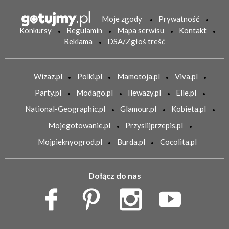
Moje zgody
Prywatność
Konkursy
Regulamin
Mapa serwisu
Kontakt
Reklama
DSA/Zgłoś treść
Wizaz.pl
Polki.pl
Mamotoja.pl
Viva.pl
Party.pl
Modago.pl
Ilewazy.pl
Elle.pl
National-Geographic.pl
Glamour.pl
Kobieta.pl
Mojegotowanie.pl
Przyslijprzepis.pl
Mojpieknyogrod.pl
Burda.pl
Cocolita.pl
Dołącz do nas