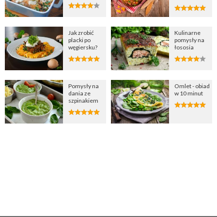
podawać?
Jak zrobić
Kulinarne
placki po
pomysły na
węgiersku?
łososia
Pomysły na
Omlet - obiad
dania ze
w 10 minut
szpinakiem