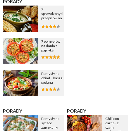
PORADY
7
sprawdzonych
przepisów na
zupę
cebulową
7 pomysłów
na dania z
papryką
Pomysły na
obiad – kasza
jaglana
PORADY
PORADY
Pomysły na
Chili con
sycące
carne - z
zapiekanki
czym