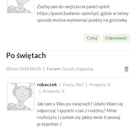
Zachęcam do wejścia na panel opinii
https://panel.badanie-opinii.pl/, gdzie w łatwy
sposób można wymieniać punkty na gotówkę
Cytuj
Odpowiedz
Po świętach
03 kwi 2018 00:35
Forum:
Groch z kapustą
robaczek
Posty: 867
Przepisy: 0
Artykuły: 0
Jak tam u Was po świętach? Udało Wam się
odpocząć i spędzić czas z rodziną? Mnie
rozłożyło i czułam się jakby mnie tramwaj
przejechał :/