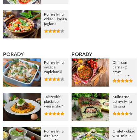
Pomysły na
obiad – kasza
jaglana
PORADY
PORADY
Pomysły na
Chili con
sycące
carne - z
zapiekanki
czym
podawać?
Jak zrobić
Kulinarne
placki po
pomysły na
węgiersku?
łososia
Pomysły na
Omlet - obiad
dania ze
w 10 minut