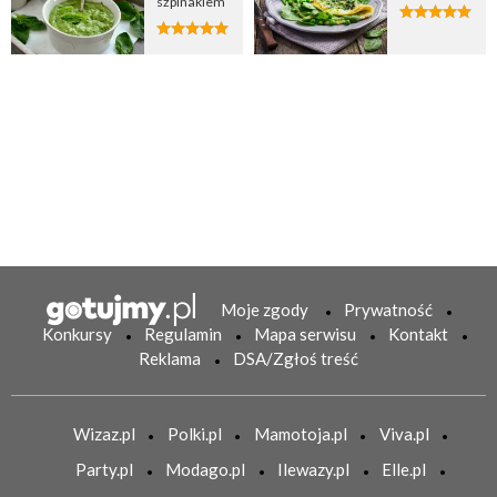
szpinakiem
Moje zgody
Prywatność
Konkursy
Regulamin
Mapa serwisu
Kontakt
Reklama
DSA/Zgłoś treść
Wizaz.pl
Polki.pl
Mamotoja.pl
Viva.pl
Party.pl
Modago.pl
Ilewazy.pl
Elle.pl