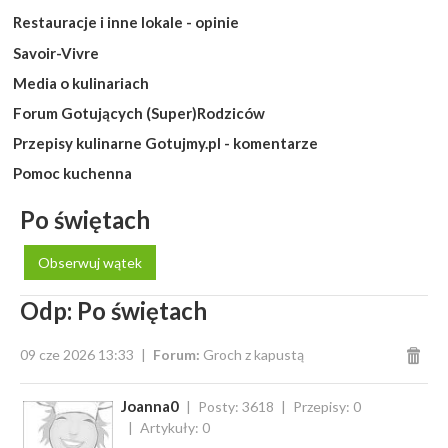
Restauracje i inne lokale - opinie
Savoir-Vivre
Media o kulinariach
Forum Gotujących (Super)Rodziców
Przepisy kulinarne Gotujmy.pl - komentarze
Pomoc kuchenna
Po świętach
Obserwuj wątek
Odp: Po świętach
09 cze 2026 13:33
Forum:
Groch z kapustą
Joanna0
Posty: 3618
Przepisy: 0
Artykuły: 0