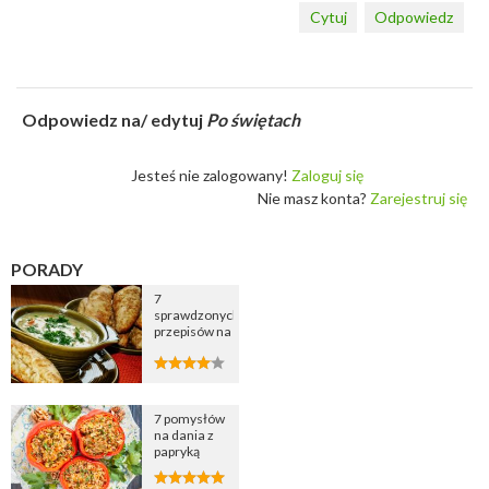
Cytuj
Odpowiedz
Odpowiedz na/ edytuj
Po świętach
Jesteś nie zalogowany!
Zaloguj się
Nie masz konta?
Zarejestruj się
PORADY
7
sprawdzonych
przepisów na
zupę
cebulową
7 pomysłów
na dania z
papryką