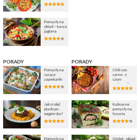
Pomysły na
obiad – kasza
jaglana
PORADY
PORADY
Pomysły na
Chili con
sycące
carne - z
zapiekanki
czym
podawać?
Jak zrobić
Kulinarne
placki po
pomysły na
węgiersku?
łososia
Pomysły na
Omlet - obiad