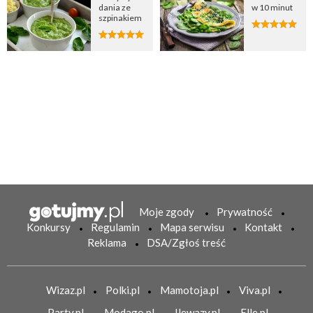
dania ze
w 10 minut
szpinakiem
Moje zgody
Prywatność
Konkursy
Regulamin
Mapa serwisu
Kontakt
Reklama
DSA/Zgłoś treść
Wizaz.pl
Polki.pl
Mamotoja.pl
Viva.pl
Party.pl
Modago.pl
Ilewazy.pl
Elle.pl