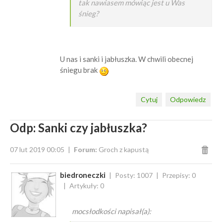
tak nawiasem mówiąc jest u Was
śnieg?
U nas i sanki i jabłuszka. W chwili obecnej
śniegu brak
Cytuj
Odpowiedz
Odp: Sanki czy jabłuszka?
07 lut 2019 00:05
Forum:
Groch z kapustą
biedroneczki
Posty: 1007
Przepisy: 0
Artykuły: 0
mocsłodkości napisał(a):