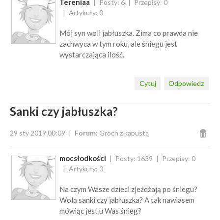
Tereniaa
Posty: 6
Przepisy: 0
Artykuły: 0
Mój syn woli jabłuszka. Zima co prawda nie
zachwyca w tym roku, ale śniegu jest
wystarczająca ilość.
Cytuj
Odpowiedz
Sanki czy jabłuszka?
29 sty 2019 00:09
Forum:
Groch z kapustą
mocsłodkości
Posty: 1639
Przepisy: 0
Artykuły: 0
Na czym Wasze dzieci zjeżdżają po śniegu?
Wolą sanki czy jabłuszka? A tak nawiasem
mówiąc jest u Was śnieg?