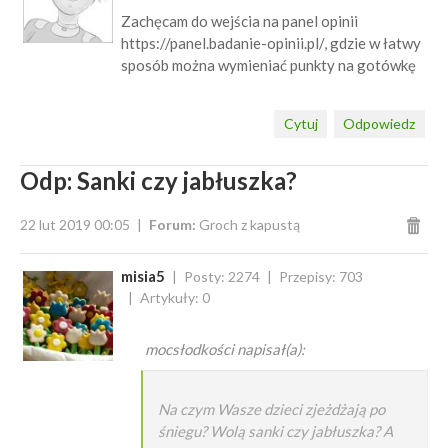
Zachęcam do wejścia na panel opinii
https://panel.badanie-opinii.pl/, gdzie w łatwy
sposób można wymieniać punkty na gotówkę
Cytuj
Odpowiedz
Odp: Sanki czy jabłuszka?
22 lut 2019 00:05
Forum:
Groch z kapustą
misia5
Posty: 2274
Przepisy: 703
Artykuły: 0
mocsłodkości napisał(a):
Na czym Wasze dzieci zjeżdżają po
śniegu? Wolą sanki czy jabłuszka? A