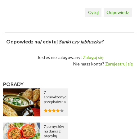
Cytuj
Odpowiedz
Odpowiedz na/ edytuj
Sanki czy jabłuszka?
Jesteś nie zalogowany!
Zaloguj się
Nie masz konta?
Zarejestruj się
PORADY
7
sprawdzonych
przepisów na
zupę
cebulową
7 pomysłów
na dania z
papryką