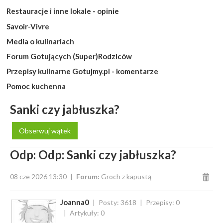
Restauracje i inne lokale - opinie
Savoir-Vivre
Media o kulinariach
Forum Gotujących (Super)Rodziców
Przepisy kulinarne Gotujmy.pl - komentarze
Pomoc kuchenna
Sanki czy jabłuszka?
Obserwuj wątek
Odp: Odp: Sanki czy jabłuszka?
08 cze 2026 13:30
Forum:
Groch z kapustą
Joanna0
Posty: 3618
Przepisy: 0
Artykuły: 0