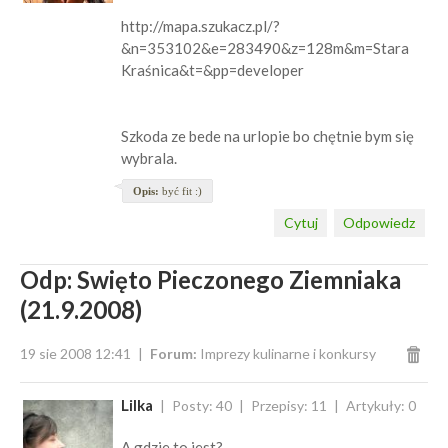
http://mapa.szukacz.pl/?
&n=353102&e=283490&z=128m&m=Stara
Kraśnica&t=&pp=developer
Szkoda ze bede na urlopie bo chętnie bym się
wybrala.
Opis:
być fit :)
Cytuj
Odpowiedz
Odp: Swięto Pieczonego Ziemniaka
(21.9.2008)
19 sie 2008 12:41
Forum:
Imprezy kulinarne i konkursy
Lilka
Posty: 40
Przepisy: 11
Artykuły: 0
A gdzie to jest?