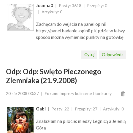
Joanna0
Posty: 3618
Przepisy: 0
Artykuły: 0
Zachęcam do wejścia na panel opinii
https://panel.badanie-opinii.pl/, gdzie w łatwy
sposób można wymieniać punkty na gotówkę
Cytuj
Odpowiedz
Odp: Odp: Swięto Pieczonego
Ziemniaka (21.9.2008)
20 sie 2008 00:37
Forum:
Imprezy kulinarne i konkursy
Gabi
Posty: 22
Przepisy: 27
Artykuły: 0
Znalazłam na pilocie: miedzy Legnicą a Jelenią
Górą