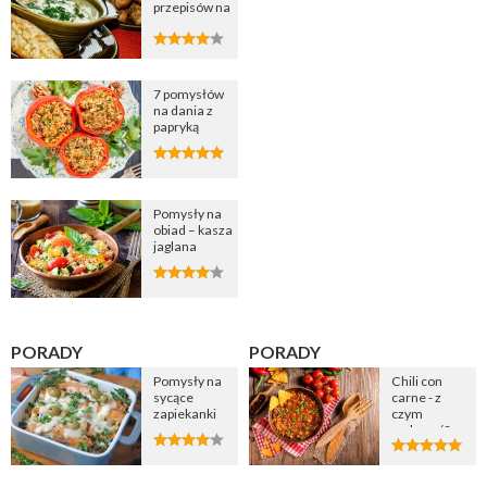
przepisów na
zupę
cebulową
7 pomysłów
na dania z
papryką
Pomysły na
obiad – kasza
jaglana
PORADY
PORADY
Pomysły na
Chili con
sycące
carne - z
zapiekanki
czym
podawać?