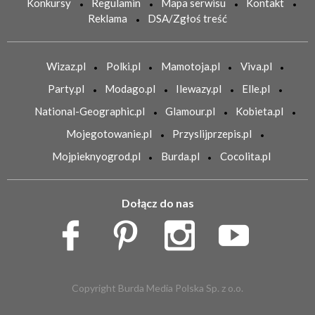
Konkursy
Regulamin
Mapa serwisu
Kontakt
Reklama
DSA/Zgłoś treść
Wizaz.pl
Polki.pl
Mamotoja.pl
Viva.pl
Party.pl
Modago.pl
Ilewazy.pl
Elle.pl
National-Geographic.pl
Glamour.pl
Kobieta.pl
Mojegotowanie.pl
Przyslijprzepis.pl
Mojpieknyogrod.pl
Burda.pl
Cocolita.pl
Dołącz do nas
Copyright Burda Media Polska Sp. z o.o.