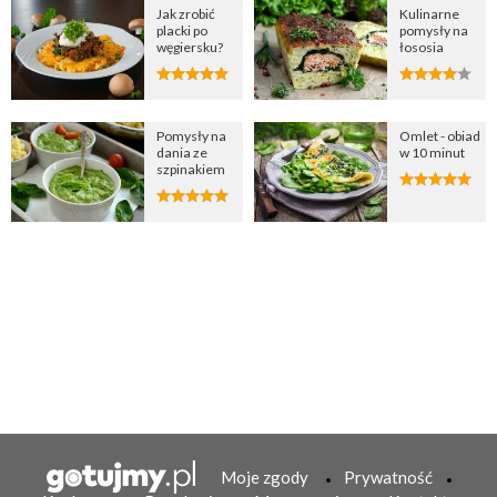
Jak zrobić
Kulinarne
placki po
pomysły na
węgiersku?
łososia
Pomysły na
Omlet - obiad
dania ze
w 10 minut
szpinakiem
Moje zgody
Prywatność