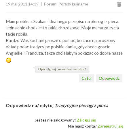
19 maj 2011 14:19
Forum:
Porady kulinarne
Mam problem. Szukam idealnego przepisu na pierogi z pieca.
Jednak nie chodzi mi o takie drozdzowe. Moja mama za zycia
takie robila.
Bardzo Was kochani prosze o pomoc, bo chce na proszony
obiad podac tradycyjne polskie dania, gdyz bede goscic
Angielke i Francuza, takze chcialabym pokazac co dobre nasze
Opis:
Ugotuj cos zamiast marudzic!
Cytuj
Odpowiedz
Odpowiedz na/ edytuj
Tradycyjne pierogi z pieca
Jesteś nie zalogowany!
Zaloguj się
Nie masz konta?
Zarejestruj się