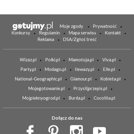
Moje zgody
Prywatność
Konkursy
Regulamin
Mapa serwisu
Kontakt
Reklama
DSA/Zgłoś treść
Wizaz.pl
Polki.pl
Mamotoja.pl
Viva.pl
Party.pl
Modago.pl
Ilewazy.pl
Elle.pl
National-Geographic.pl
Glamour.pl
Kobieta.pl
Mojegotowanie.pl
Przyslijprzepis.pl
Mojpieknyogrod.pl
Burda.pl
Cocolita.pl
Dołącz do nas