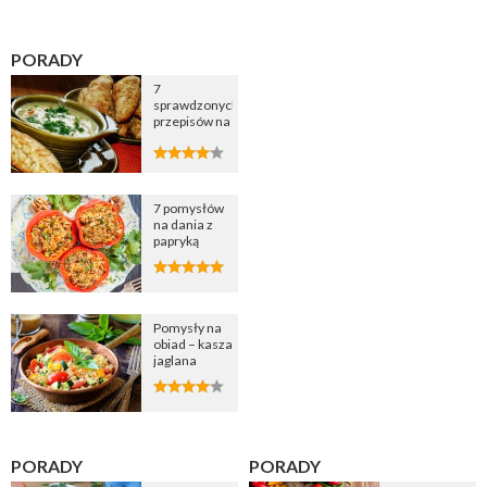
PORADY
7
sprawdzonych
przepisów na
zupę
cebulową
7 pomysłów
na dania z
papryką
Pomysły na
obiad – kasza
jaglana
PORADY
PORADY