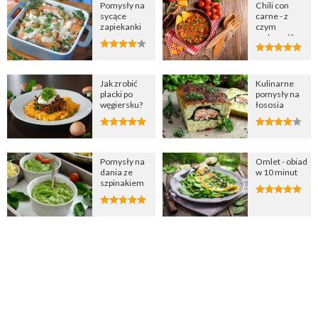
Pomysły na
Chili con
sycące
carne - z
zapiekanki
czym
podawać?
Jak zrobić
Kulinarne
placki po
pomysły na
węgiersku?
łososia
Pomysły na
Omlet - obiad
dania ze
w 10 minut
szpinakiem