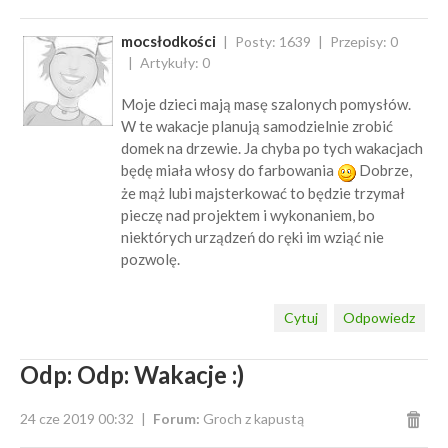
mocsłodkości
Posty: 1639
Przepisy: 0
Artykuły: 0
Moje dzieci mają masę szalonych pomysłów.
W te wakacje planują samodzielnie zrobić
domek na drzewie. Ja chyba po tych wakacjach
będę miała włosy do farbowania
Dobrze,
że mąż lubi majsterkować to będzie trzymał
pieczę nad projektem i wykonaniem, bo
niektórych urządzeń do ręki im wziąć nie
pozwolę.
Cytuj
Odpowiedz
Odp: Odp: Wakacje :)
24 cze 2019 00:32
Forum:
Groch z kapustą