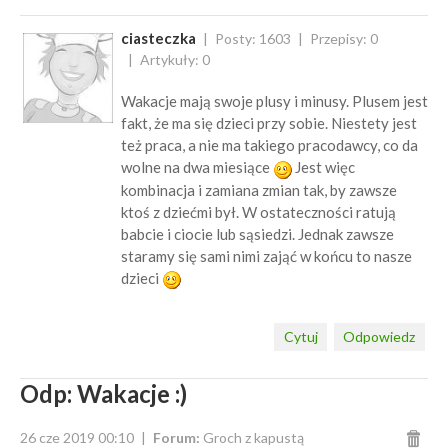
ciasteczka
Posty: 1603
Przepisy: 0
Artykuły: 0
Wakacje mają swoje plusy i minusy. Plusem jest
fakt, że ma się dzieci przy sobie. Niestety jest
też praca, a nie ma takiego pracodawcy, co da
wolne na dwa miesiące
Jest więc
kombinacja i zamiana zmian tak, by zawsze
ktoś z dziećmi był. W ostateczności ratują
babcie i ciocie lub sąsiedzi. Jednak zawsze
staramy się sami nimi zająć w końcu to nasze
dzieci
Cytuj
Odpowiedz
Odp: Wakacje :)
26 cze 2019 00:10
Forum:
Groch z kapustą