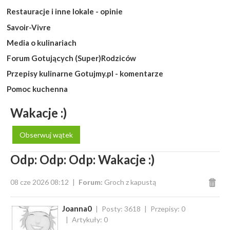
Restauracje i inne lokale - opinie
Savoir-Vivre
Media o kulinariach
Forum Gotujących (Super)Rodziców
Przepisy kulinarne Gotujmy.pl - komentarze
Pomoc kuchenna
Wakacje :)
Obserwuj wątek
Odp: Odp: Odp: Wakacje :)
08 cze 2026 08:12
Forum:
Groch z kapustą
Joanna0
Posty: 3618
Przepisy: 0
Artykuły: 0