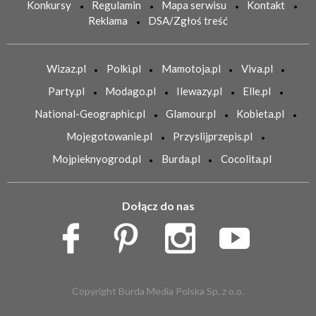
Konkursy
Regulamin
Mapa serwisu
Kontakt
Reklama
DSA/Zgłoś treść
Wizaz.pl
Polki.pl
Mamotoja.pl
Viva.pl
Party.pl
Modago.pl
Ilewazy.pl
Elle.pl
National-Geographic.pl
Glamour.pl
Kobieta.pl
Mojegotowanie.pl
Przyslijprzepis.pl
Mojpieknyogrod.pl
Burda.pl
Cocolita.pl
Dołącz do nas
Copyright Burda Media Polska Sp. z o.o.