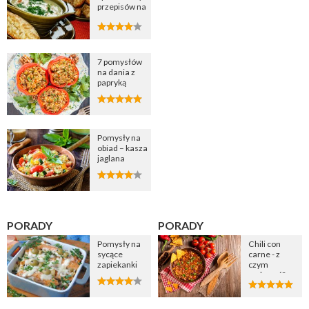
przepisów na
zupę
cebulową
7 pomysłów
na dania z
papryką
Pomysły na
obiad – kasza
jaglana
PORADY
PORADY
Pomysły na
Chili con
sycące
carne - z
zapiekanki
czym
podawać?