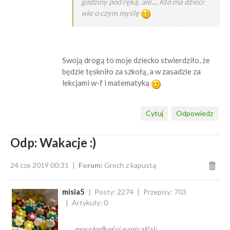
godziny pod ręką, ale.... Kto ma dzieci
wie o czym myślę
Swoją drogą to moje dziecko stwierdziło, że
będzie tęskniło za szkołą, a w zasadzie za
lekcjami w-f i matematyką
Cytuj
Odpowiedz
Odp: Wakacje :)
24 cze 2019 00:31
Forum:
Groch z kapustą
misia5
Posty: 2274
Przepisy: 703
Artykuły: 0
mocsłodkości napisał(a):