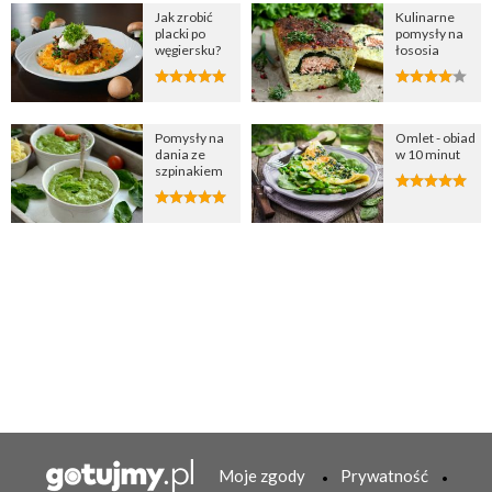
Jak zrobić
Kulinarne
placki po
pomysły na
węgiersku?
łososia
Pomysły na
Omlet - obiad
dania ze
w 10 minut
szpinakiem
Moje zgody
Prywatność