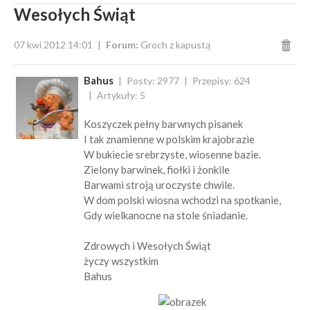
Wesołych Świąt
07 kwi 2012 14:01
Forum:
Groch z kapustą
Bahus
Posty: 2977
Przepisy: 624
Artykuły: 5
Koszyczek pełny barwnych pisanek
I tak znamienne w polskim krajobrazie
W bukiecie srebrzyste, wiosenne bazie.
Zielony barwinek, fiołki i żonkile
Barwami stroją uroczyste chwile.
W dom polski wiosna wchodzi na spotkanie,
Gdy wielkanocne na stole śniadanie.
Zdrowych i Wesołych Świąt
życzy wszystkim
Bahus