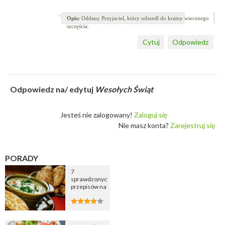
Opis:
Oddany Przyjaciel, który odszedł do krainy wiecznego
szczęścia.
Cytuj
Odpowiedz
Odpowiedz na/ edytuj
Wesołych Świąt
Jesteś nie zalogowany!
Zaloguj się
Nie masz konta?
Zarejestruj się
PORADY
7
sprawdzonych
przepisów na
zupę
cebulową