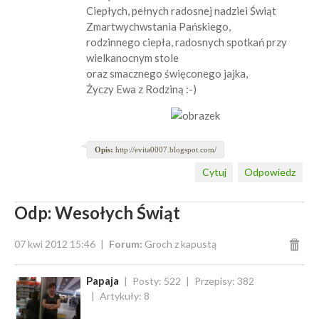
Ciepłych, pełnych radosnej nadziei Świąt
Zmartwychwstania Pańskiego,
rodzinnego ciepła, radosnych spotkań przy
wielkanocnym stole
oraz smacznego święconego jajka,
Życzy Ewa z Rodziną :-)
Opis:
http://evita0007.blogspot.com/
Cytuj
Odpowiedz
Odp: Wesołych Świąt
07 kwi 2012 15:46
Forum:
Groch z kapustą
Papaja
Posty: 522
Przepisy: 382
Artykuły: 8