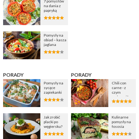
7 pomysłów
na dania z
papryką
Pomysły na
obiad – kasza
jaglana
PORADY
PORADY
Pomysły na
Chili con
sycące
carne - z
zapiekanki
czym
podawać?
Jak zrobić
Kulinarne
placki po
pomysły na
węgiersku?
łososia