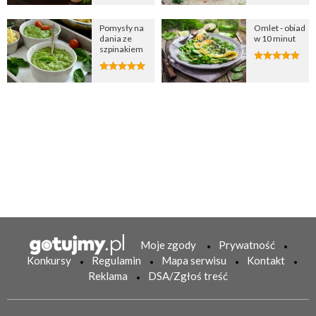
Pomysły na
Omlet - obiad
dania ze
w 10 minut
szpinakiem
Moje zgody
Prywatność
Konkursy
Regulamin
Mapa serwisu
Kontakt
Reklama
DSA/Zgłoś treść