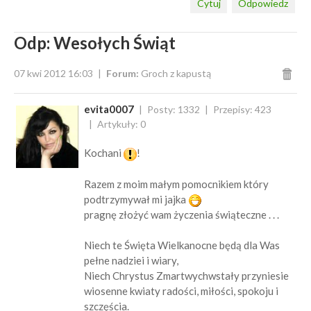
Cytuj
Odpowiedz
Odp: Wesołych Świąt
07 kwi 2012 16:03
Forum:
Groch z kapustą
evita0007
Posty: 1332
Przepisy: 423
Artykuły: 0
Kochani
!
Razem z moim małym pomocnikiem który
podtrzymywał mi jajka
pragnę złożyć wam życzenia świąteczne . . .
Niech te Święta Wielkanocne będą dla Was
pełne nadziei i wiary,
Niech Chrystus Zmartwychwstały przyniesie
wiosenne kwiaty radości, miłości, spokoju i
szczęścia.