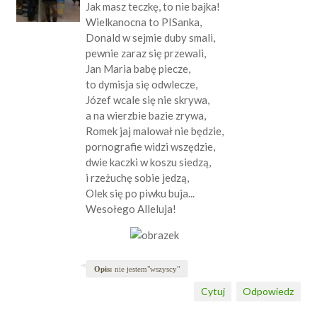
Jak masz teczkę, to nie bajka!
Wielkanocna to PISanka,
Donald w sejmie duby smali,
pewnie zaraz się przewali,
Jan Maria babę piecze,
to dymisja się odwlecze,
Józef wcale się nie skrywa,
a na wierzbie bazie zrywa,
Romek jaj malował nie będzie,
pornografie widzi wszędzie,
dwie kaczki w koszu siedzą,
i rzeżuchę sobie jedzą,
Olek się po piwku buja...
Wesołego Alleluja!
Opis:
nie jestem"wszyscy"
Cytuj
Odpowiedz