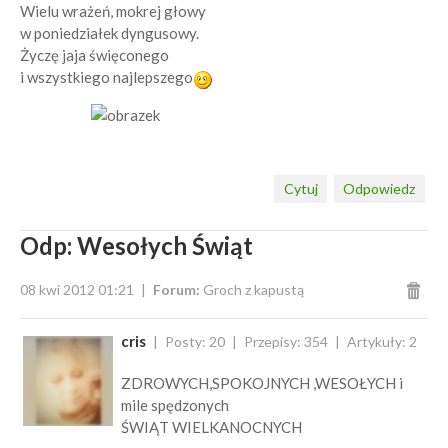
Wielu wrażeń, mokrej głowy
w poniedziałek dyngusowy.
Życzę jaja święconego
i wszystkiego najlepszego
Cytuj
Odpowiedz
Odp: Wesołych Świąt
08 kwi 2012 01:21
Forum:
Groch z kapustą
cris
Posty: 20
Przepisy: 354
Artykuły: 2
ZDROWYCH,SPOKOJNYCH ,WESOŁYCH i
mile spędzonych
ŚWIĄT WIELKANOCNYCH