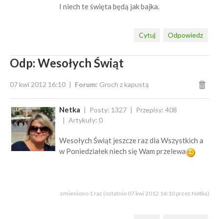
I niech te święta będą jak bajka.
Cytuj
Odpowiedz
Odp: Wesołych Świąt
07 kwi 2012 16:10
Forum:
Groch z kapustą
Netka
Posty: 1327
Przepisy: 408
Artykuły: 0
Wesołych Świąt jeszcze raz dla Wszystkich a
w Poniedziałek niech się Wam przelewa
zmieniono 1 raz (ostatnio 07 kwi 2012 16:10 przez Netka)