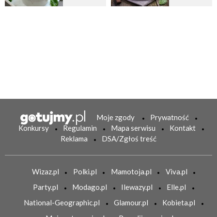
Moje zgody
Prywatność
Konkursy
Regulamin
Mapa serwisu
Kontakt
Reklama
DSA/Zgłoś treść
Wizaz.pl
Polki.pl
Mamotoja.pl
Viva.pl
Party.pl
Modago.pl
Ilewazy.pl
Elle.pl
National-Geographic.pl
Glamour.pl
Kobieta.pl