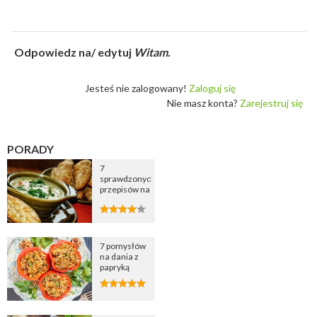
Odpowiedz na/ edytuj
Witam.
Jesteś nie zalogowany!
Zaloguj się
Nie masz konta?
Zarejestruj się
PORADY
7
sprawdzonych
przepisów na
zupę
cebulową
7 pomysłów
na dania z
papryką