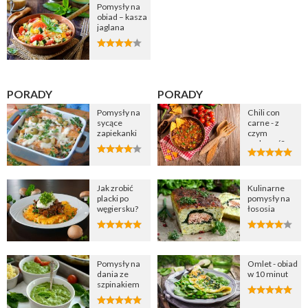
Pomysły na
obiad – kasza
jaglana
PORADY
PORADY
Pomysły na
Chili con
sycące
carne - z
zapiekanki
czym
podawać?
Jak zrobić
Kulinarne
placki po
pomysły na
węgiersku?
łososia
Pomysły na
Omlet - obiad
dania ze
w 10 minut
szpinakiem