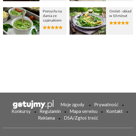
Pomysły na
Omlet - obiad
dania ze
w 10 minut
szpinakiem
Moje zgody
Prywatność
Konkursy
Regulamin
Mapa serwisu
Kontakt
Reklama
DSA/Zgłoś treść