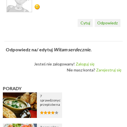
Cytuj
Odpowiedz
Odpowiedz na/ edytuj
Witam serdecznie.
Jesteś nie zalogowany!
Zaloguj się
Nie masz konta?
Zarejestruj się
PORADY
7
sprawdzonych
przepisów na
zupę
cebulową