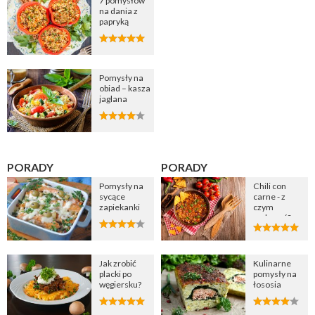
7 pomysłów
na dania z
papryką
Pomysły na
obiad – kasza
jaglana
PORADY
PORADY
Pomysły na
Chili con
sycące
carne - z
zapiekanki
czym
podawać?
Jak zrobić
Kulinarne
placki po
pomysły na
węgiersku?
łososia