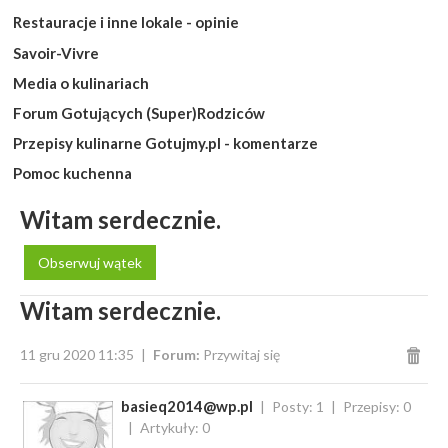
Restauracje i inne lokale - opinie
Savoir-Vivre
Media o kulinariach
Forum Gotujących (Super)Rodziców
Przepisy kulinarne Gotujmy.pl - komentarze
Pomoc kuchenna
Witam serdecznie.
Obserwuj wątek
Witam serdecznie.
11 gru 2020 11:35
Forum:
Przywitaj się
basieq2014@wp.pl
Posty: 1
Przepisy: 0
Artykuły: 0