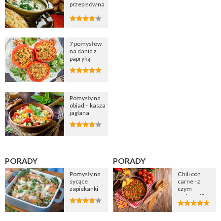
przepisów na
zupę
cebulową
7 pomysłów
na dania z
papryką
Pomysły na
obiad – kasza
jaglana
PORADY
PORADY
Pomysły na
Chili con
sycące
carne - z
zapiekanki
czym
podawać?