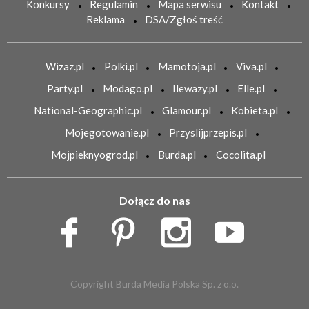
Konkursy
Regulamin
Mapa serwisu
Kontakt
Reklama
DSA/Zgłoś treść
Wizaz.pl
Polki.pl
Mamotoja.pl
Viva.pl
Party.pl
Modago.pl
Ilewazy.pl
Elle.pl
National-Geographic.pl
Glamour.pl
Kobieta.pl
Mojegotowanie.pl
Przyslijprzepis.pl
Mojpieknyogrod.pl
Burda.pl
Cocolita.pl
Dołącz do nas
Copyright Burda Media Polska Sp. z o.o.