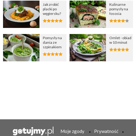
Jak zrobić
Kulinarne
placki po
pomysły na
węgiersku?
łososia
Pomysły na
Omlet - obiad
dania ze
w 10 minut
szpinakiem
Moje zgody
Prywatność