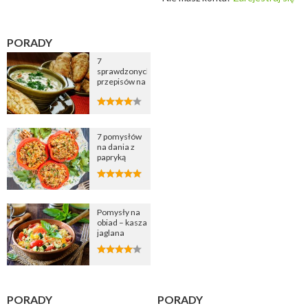
PORADY
7
sprawdzonych
przepisów na
zupę
cebulową
7 pomysłów
na dania z
papryką
Pomysły na
obiad – kasza
jaglana
PORADY
PORADY