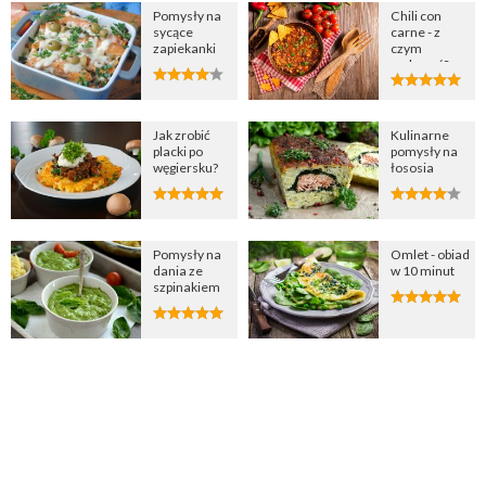
Pomysły na
Chili con
sycące
carne - z
zapiekanki
czym
podawać?
Jak zrobić
Kulinarne
placki po
pomysły na
węgiersku?
łososia
Pomysły na
Omlet - obiad
dania ze
w 10 minut
szpinakiem