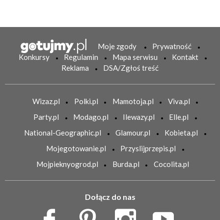
Moje zgody
Prywatność
Konkursy
Regulamin
Mapa serwisu
Kontakt
Reklama
DSA/Zgłoś treść
Wizaz.pl
Polki.pl
Mamotoja.pl
Viva.pl
Party.pl
Modago.pl
Ilewazy.pl
Elle.pl
National-Geographic.pl
Glamour.pl
Kobieta.pl
Mojegotowanie.pl
Przyslijprzepis.pl
Mojpieknyogrod.pl
Burda.pl
Cocolita.pl
Dołącz do nas