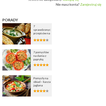
Nie masz konta?
Zarejestruj się
PORADY
7
sprawdzonych
przepisów na
zupę
cebulową
7 pomysłów
na dania z
papryką
Pomysły na
obiad – kasza
jaglana