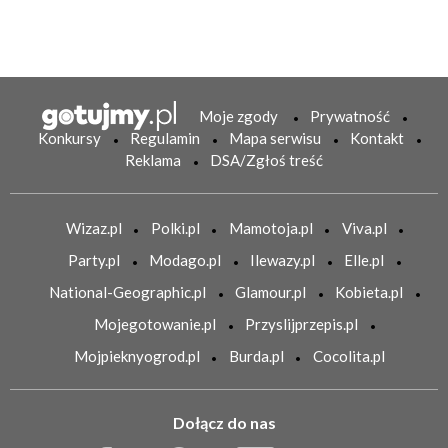
Moje zgody
Prywatność
Konkursy
Regulamin
Mapa serwisu
Kontakt
Reklama
DSA/Zgłoś treść
Wizaz.pl
Polki.pl
Mamotoja.pl
Viva.pl
Party.pl
Modago.pl
Ilewazy.pl
Elle.pl
National-Geographic.pl
Glamour.pl
Kobieta.pl
Mojegotowanie.pl
Przyslijprzepis.pl
Mojpieknyogrod.pl
Burda.pl
Cocolita.pl
Dołącz do nas