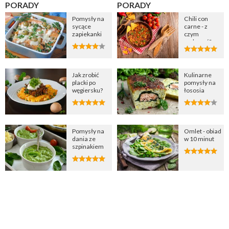
PORADY
PORADY
Pomysły na
Chili con
sycące
carne - z
zapiekanki
czym
podawać?
Jak zrobić
Kulinarne
placki po
pomysły na
węgiersku?
łososia
Pomysły na
Omlet - obiad
dania ze
w 10 minut
szpinakiem