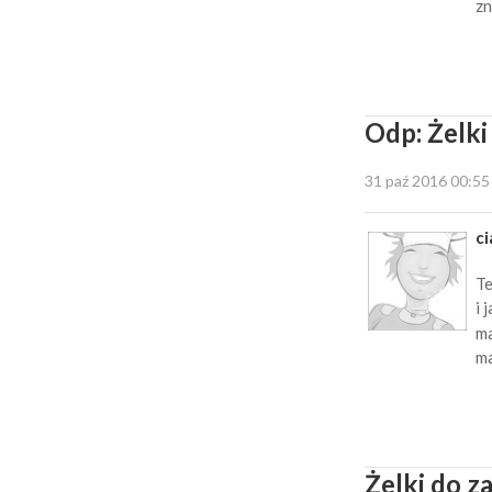
zn
Odp: Żelki
31 paź 2016 00:55
ci
Te
i 
ma
ma
Żelki do z