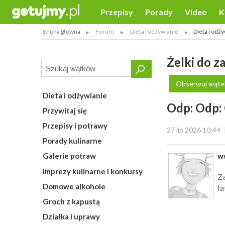
Przepisy
Porady
Video
K
Strona główna
Forum
Dieta i odżywianie
Dieta i odży
Żelki do z
Obserwuj wąte
Dieta i odżywianie
Odp: Odp: 
Przywitaj się
Przepisy i potrawy
27 lip 2026 10:44
Porady kulinarne
w
Galerie potraw
Imprezy kulinarne i konkursy
Za
Domowe alkohole
ła
Groch z kapustą
Działka i uprawy