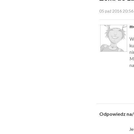
05 paź 2016 20:56
m
Wi
ku
ni
Mo
na
Odpowiedz na/
Je