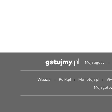
Moje zgody
Wizaz.pl
Polki.pl
Mamotoja.pl
Viv
Mojegotow