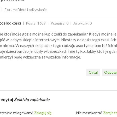
Forum:
Dieta i odżywianie
ocsłodkości
Posty: 1639
Przepisy: 0
Artykuły: 0
e ktoś może gdzie można kupić żelki do zapiekania? Kiedyś można je
pić w jednym sklepie internetowym. Niestety od dłuższego czasu ich
m nie ma. W naszych sklepach z tego rodzaju asortymentem też ich ni
je dzieci bardzo je lubiły w babeczkach i nie tylko. Jakby ktoś je gdzi
mierzył będę wdzięczna za wszelkie informacje.
Cytuj
Odpowi
 edytuj
Żelki do zapiekania
steś nie zalogowany!
Zaloguj się
Nie masz konta?
Zarejest