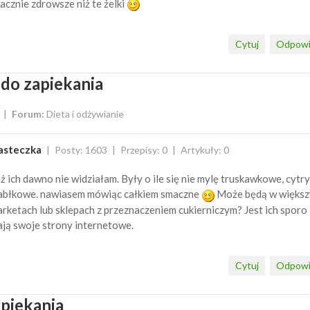
acznie zdrowsze niż te żelki
Cytuj
Odpowi
 do zapiekania
Forum:
Dieta i odżywianie
asteczka
Posty: 1603
Przepisy: 0
Artykuły: 0
ż ich dawno nie widziałam. Były o ile się nie mylę truskawkowe, cyt
jabłkowe. nawiasem mówiąc całkiem smaczne
Może będą w większ
rketach lub sklepach z przeznaczeniem cukierniczym? Jest ich sporo 
ją swoje strony internetowe.
Cytuj
Odpowi
apiekania