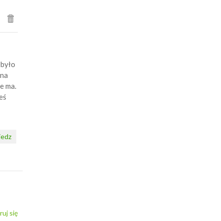
 było
 na
e ma.
eś
edz
ruj się