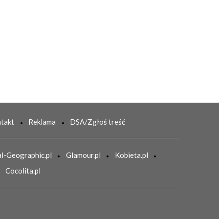
takt
Reklama
DSA/Zgłoś treść
l-Geographic.pl
Glamour.pl
Kobieta.pl
Cocolita.pl