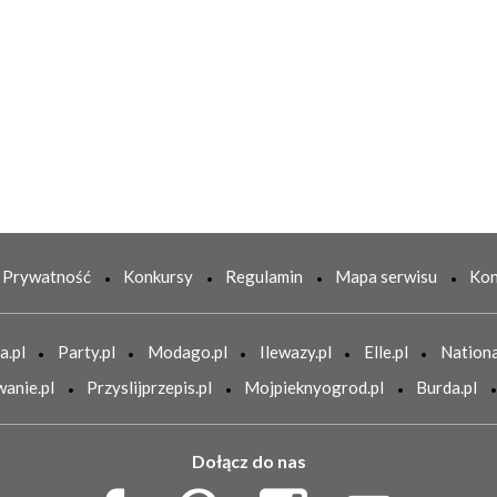
Prywatność
Konkursy
Regulamin
Mapa serwisu
Kon
a.pl
Party.pl
Modago.pl
Ilewazy.pl
Elle.pl
Nationa
anie.pl
Przyslijprzepis.pl
Mojpieknyogrod.pl
Burda.pl
Dołącz do nas