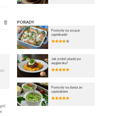
PORADY
Pomysły na sycące
zapiekanki
Jak zrobić placki po
węgiersku?
że
Pomysły na dania ze
szpinakiem
ąpić
że