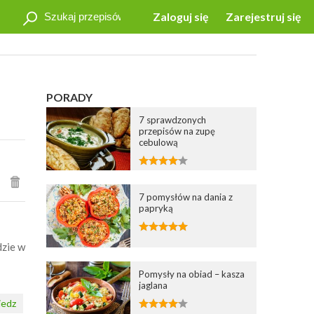
Zaloguj się
Zarejestruj się
PORADY
7 sprawdzonych
przepisów na zupę
cebulową
7 pomysłów na dania z
papryką
dzie w
Pomysły na obiad – kasza
jaglana
edz