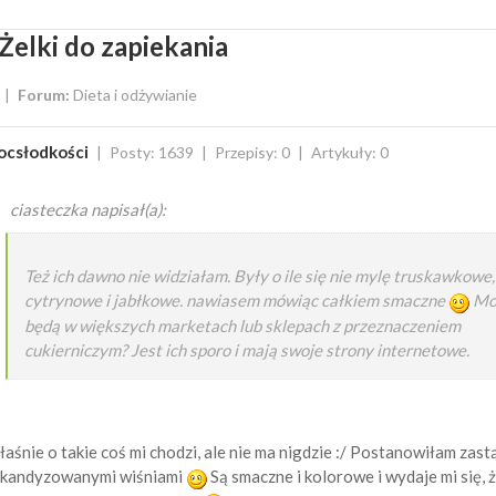
Żelki do zapiekania
Forum:
Dieta i odżywianie
ocsłodkości
Posty: 1639
Przepisy: 0
Artykuły: 0
ciasteczka napisał(a):
Też ich dawno nie widziałam. Były o ile się nie mylę truskawkowe,
cytrynowe i jabłkowe. nawiasem mówiąc całkiem smaczne
Mo
będą w większych marketach lub sklepach z przeznaczeniem
cukierniczym? Jest ich sporo i mają swoje strony internetowe.
aśnie o takie coś mi chodzi, ale nie ma nigdzie :/ Postanowiłam zast
 kandyzowanymi wiśniami
Są smaczne i kolorowe i wydaje mi się, 