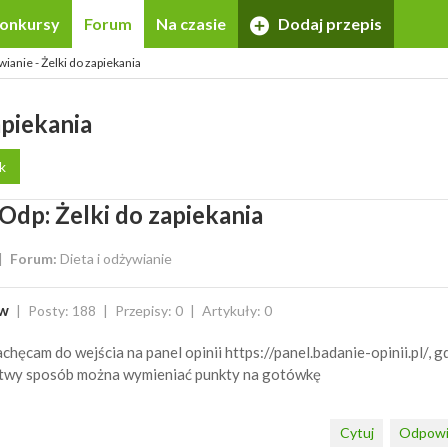
onkursy
Forum
Na czasie
Dodaj przepis
wianie - Żelki do zapiekania
apiekania
k
Odp: Żelki do zapiekania
Forum:
Dieta i odżywianie
w
Posty: 188
Przepisy: 0
Artykuły: 0
chęcam do wejścia na panel opinii https://panel.badanie-opinii.pl/, g
twy sposób można wymieniać punkty na gotówkę
Cytuj
Odpowi