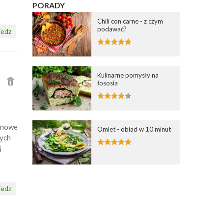
PORADY
Chili con carne - z czym
podawać?
edz
Kulinarne pomysły na
łososia
rynowe
Omlet - obiad w 10 minut
ych
i
edz