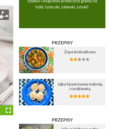
Szybko i wygodnie przeliczysz gramy na
łyżki, łyżeczki, szklanki, sztuki!
PRZEPISY
Zupa brukselkowa
Jajka faszerowane makrelą
i rzodkiewką
PRZEPISY
Jajka z jabłkową nutką