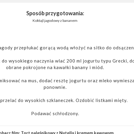
Sposób przygotowania:
Koktajl jagodowy z bananem
gody przepłukać gorącą wodą włożyć na sitko do odsączen
 do wysokiego naczynia wlać 200 ml jogurtu typu Grecki, d
obrane pokrojone na kawałki banany i miód.
iksować na mus, dodać resztę jogurtu oraz mleko wymiesz
ponownie.
 przelać do wysokich szklaneczek. Ozdobić listkami mięty.
Podawać schłodzony.
obacz film:
Tort naleśnikowy z Nutellą i kremem kawowym