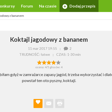
onkursy
Forum
Na czasie
Dodaj przepis
agodowy z bananem
Koktajl jagodowy z bananem
11 mar 2017 19:55
2
TRUDNOŚĆ: łatwe
CZAS:
1-30 min
ocena:
4
/5 głosów:
4
biłam gdyż w zamrażarce zapasy jagód, trzeba wykorzystać i dla
powstał ten oto pyszny, koktajl.