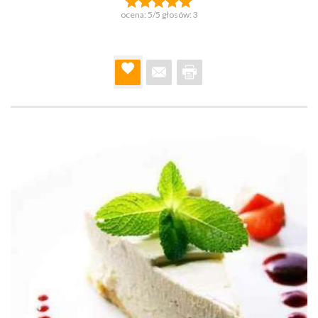
ocena:
5
/5 głosów:
3