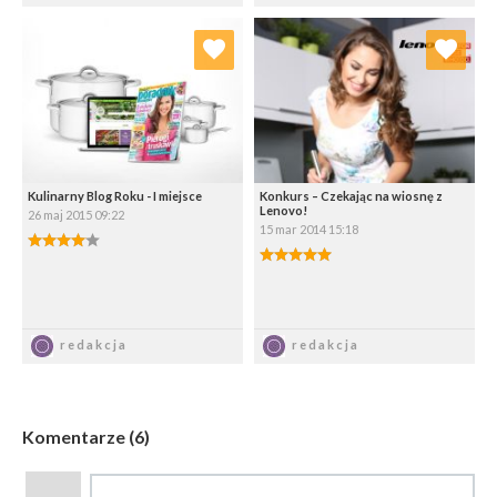
Dodaj do ulubionych
Dodaj do ulubionych
Wybierz listę:
Wybierz listę:
Kulinarny Blog Roku - I miejsce
Konkurs – Czekając na wiosnę z
Lenovo!
26 maj 2015 09:22
15 mar 2014 15:18
4.00/5
5.00/5
Zapisz
Zapisz
redakcja
redakcja
Komentarze (6)