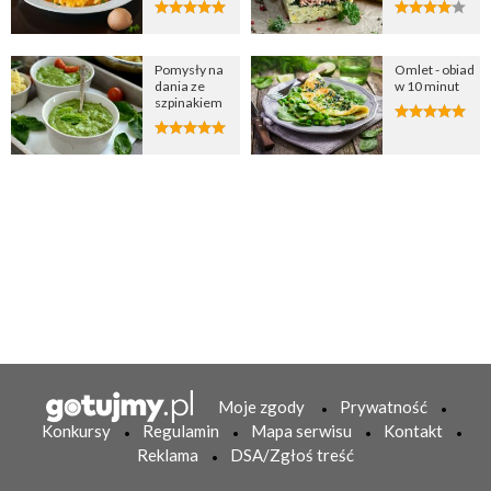
Pomysły na
Omlet - obiad
dania ze
w 10 minut
szpinakiem
Moje zgody
Prywatność
Konkursy
Regulamin
Mapa serwisu
Kontakt
Reklama
DSA/Zgłoś treść