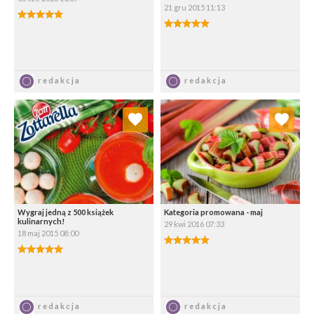
21 gru 2015 11:13
5.00/5
5.00/5
Zapisz
Zapisz
redakcja
redakcja
Dodaj do ulubionych
Dodaj do ulubionych
Wybierz listę:
Wybierz listę:
Wygraj jedną z 500 książek
Kategoria promowana - maj
kulinarnych!
29 kwi 2016 07:33
18 maj 2015 08:00
5.00/5
5.00/5
Zapisz
Zapisz
redakcja
redakcja