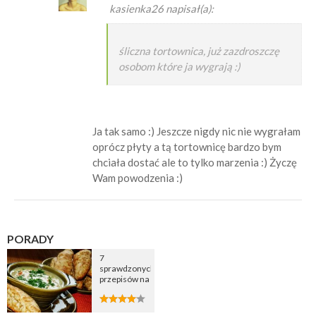
kasienka26 napisał(a):
śliczna tortownica, już zazdroszczę
osobom które ja wygrają :)
Ja tak samo :) Jeszcze nigdy nic nie wygrałam
oprócz płyty a tą tortownicę bardzo bym
chciała dostać ale to tylko marzenia :) Życzę
Wam powodzenia :)
PORADY
7
sprawdzonych
przepisów na
zupę
cebulową