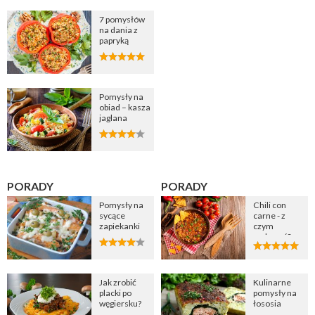
7 pomysłów
na dania z
papryką
Pomysły na
obiad – kasza
jaglana
PORADY
PORADY
Pomysły na
Chili con
sycące
carne - z
zapiekanki
czym
podawać?
Jak zrobić
Kulinarne
placki po
pomysły na
węgiersku?
łososia