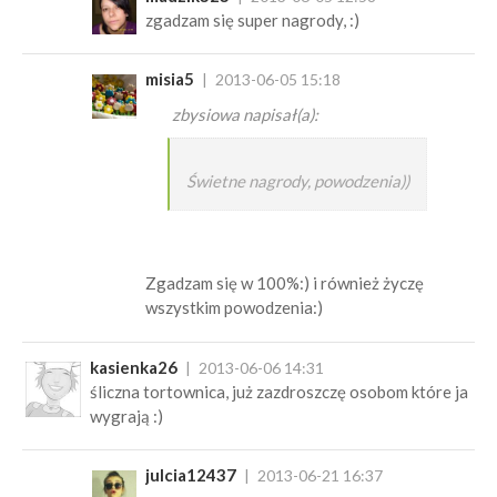
zgadzam się super nagrody, :)
misia5
2013-06-05 15:18
zbysiowa napisał(a):
Świetne nagrody, powodzenia))
Zgadzam się w 100%:) i również życzę
wszystkim powodzenia:)
kasienka26
2013-06-06 14:31
śliczna tortownica, już zazdroszczę osobom które ja
wygrają :)
julcia12437
2013-06-21 16:37