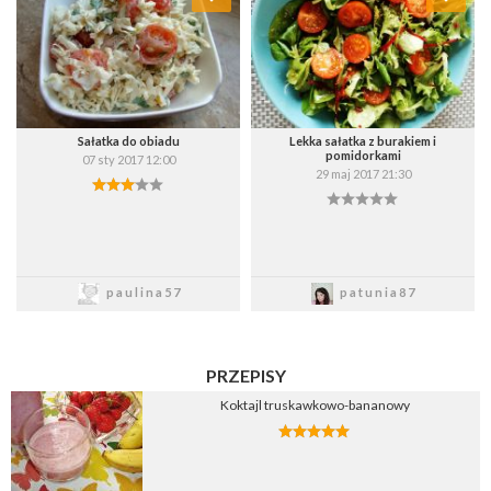
Wybierz listę:
Wybierz listę:
Sałatka do obiadu
Lekka sałatka z burakiem i
pomidorkami
07 sty 2017 12:00
29 maj 2017 21:30
Zapisz
Zapisz
paulina57
patunia87
PRZEPISY
Koktajl truskawkowo-bananowy