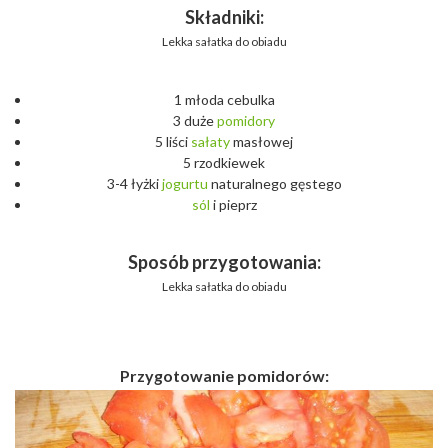
Składniki:
Lekka sałatka do obiadu
1 młoda cebulka
3 duże
pomidory
5 liści
sałaty
masłowej
5 rzodkiewek
3-4 łyżki
jogurtu
naturalnego gęstego
sól
i pieprz
Sposób przygotowania:
Lekka sałatka do obiadu
Przygotowanie pomidorów: