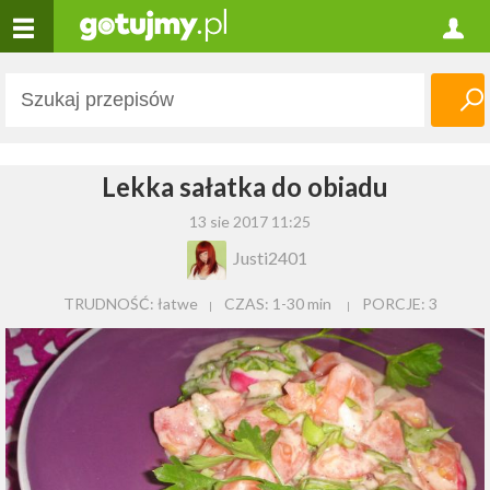
Lekka sałatka do obiadu
13 sie 2017 11:25
Justi2401
TRUDNOŚĆ: łatwe
CZAS:
1-30 min
PORCJE:
3