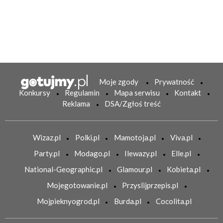
Moje zgody
Prywatność
Konkursy
Regulamin
Mapa serwisu
Kontakt
Reklama
DSA/Zgłoś treść
Wizaz.pl
Polki.pl
Mamotoja.pl
Viva.pl
Party.pl
Modago.pl
Ilewazy.pl
Elle.pl
National-Geographic.pl
Glamour.pl
Kobieta.pl
Mojegotowanie.pl
Przyslijprzepis.pl
Mojpieknyogrod.pl
Burda.pl
Cocolita.pl