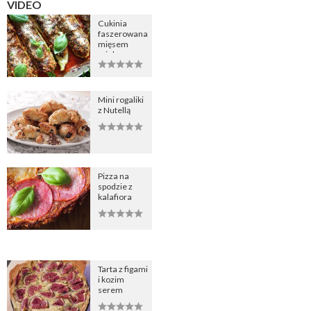
VIDEO
Cukinia
faszerowana
mięsem
mielonym
Mini rogaliki
z Nutellą
Pizza na
spodzie z
kalafiora
Tarta z figami
i kozim
serem