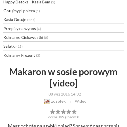
Happy Detoks - Kasia Bem
(5)
Gotujmy.pl poleca
(1)
Kasia Gotuje
(287)
Przepisy na wynos
(6)
Kulinarne Ciekawostki
(8)
Sałatki
(13)
Kulinarny Prezent
(3)
Makaron w sosie porowym
[video]
08 wrz 2016 14:32
zozolek
Wideo
ocena:
0
/5 głosów:
0
Masz ochotę na szybki obiad? Sprawdź nasz przepis