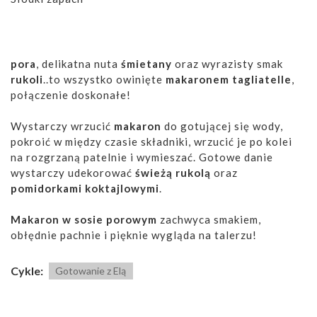
pora
, delikatna nuta
śmietany
oraz wyrazisty smak
rukoli
..to wszystko owinięte
makaronem tagliatelle
,
połączenie doskonałe!
Wystarczy wrzucić
makaron
do gotującej się wody,
pokroić w między czasie składniki, wrzucić je po kolei
na rozgrzaną patelnie i wymieszać. Gotowe danie
wystarczy udekorować
świeżą rukolą
oraz
pomidorkami koktajlowymi
.
Makaron w sosie porowym
zachwyca smakiem,
obłędnie pachnie i pięknie wygląda na talerzu!
Cykle:
Gotowanie z Elą