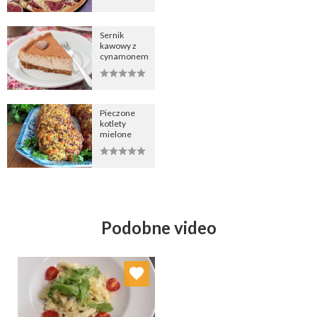
Sernik
kawowy z
cynamonem
Pieczone
kotlety
mielone
Podobne video
Dodaj do ulubionych
Wybierz listę: