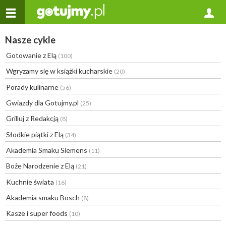
Nasze cykle
Gotowanie z Elą
(100)
Wgryzamy się w książki kucharskie
(20)
Porady kulinarne
(56)
Gwiazdy dla Gotujmy.pl
(25)
Grilluj z Redakcją
(8)
Słodkie piątki z Elą
(34)
Akademia Smaku Siemens
(11)
Boże Narodzenie z Elą
(21)
Kuchnie świata
(16)
Akademia smaku Bosch
(8)
Kasze i super foods
(10)