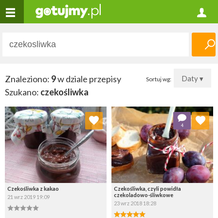
Znaleziono:
9
w dziale przepisy
Daty ▾
Sortuj wg:
Szukano:
czekośliwka
Dodaj do ulubionych
Dodaj do ulubionych
4
Wybierz listę:
Wybierz listę:
Czekośliwka z kakao
Czekośliwka, czyli powidła
czekoladowo-śliwkowe
21 wrz 2019 19:09
23 wrz 2018 18:28