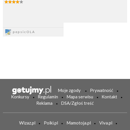
Zapisz
pepsicOLA
Moje zgody
Prywatność
Konkursy
Regulamin
Mapa serwisu
Kontakt
Reklama
DSA/Zgłoś treść
Wizaz.pl
Polki.pl
Mamotoja.pl
Viva.pl