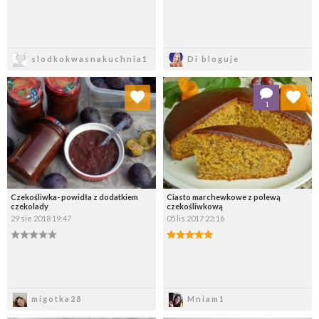
Zapisz
Zapisz
slodkokwasnakuchnia1
Di bloguje
Dodaj do ulubionych
Dodaj do ulubionych
1
Wybierz listę:
Wybierz listę:
Czekośliwka- powidła z dodatkiem
Ciasto marchewkowe z polewą
czekolady
czekośliwkową
29 sie 2018 19:47
05 lis 2017 22:16
Zapisz
Zapisz
migotka28
Mniam1