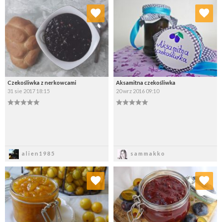
Dodaj do ulubionych
Dodaj do ulubionych
Wybierz listę:
Wybierz listę:
Czekośliwka z nerkowcami
Aksamitna czekośliwka
31 sie 2017 18:15
20 wrz 2016 09:10
Zapisz
Zapisz
alien1985
sammakko
Dodaj do ulubionych
Dodaj do ulubionych
Wybierz listę:
Wybierz listę: