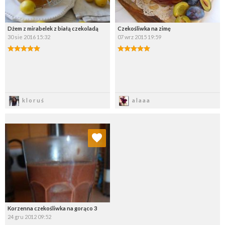
Dżem z mirabelek z białą czekoladą
Czekośliwka na zimę
30 sie 2016 15:32
07 wrz 2015 19:59
Zapisz
Zapisz
kloruś
alaaa
Dodaj do ulubionych
Wybierz listę:
Korzenna czekośliwka na gorąco 3
24 gru 2012 09:52