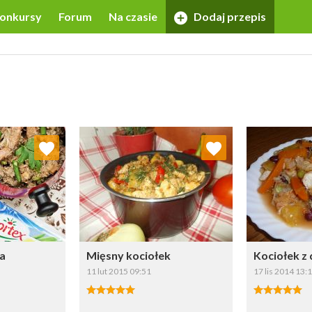
onkursy
Forum
Na czasie
Dodaj przepis
 ulubionych
Dodaj do ulubionych
Doda
ybierz listę:
Wybierz listę:
ka
Mięsny kociołek
Kociołek z 
11 lut 2015 09:51
17 lis 2014 13: