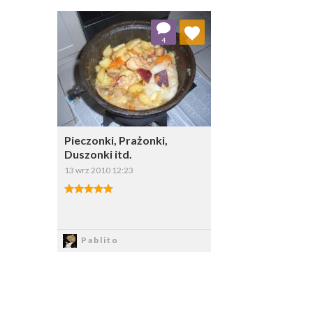
Dodaj do ulubionych
4
Wybierz listę:
Pieczonki, Prażonki,
Duszonki itd.
13 wrz 2010 12:23
Zapisz
Pablito