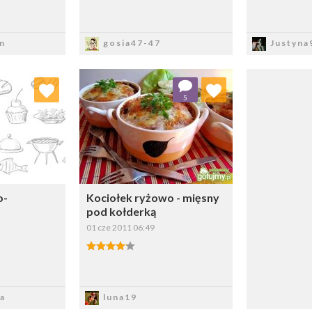
sz
Zapisz
Z
n
gosia47-47
Justyna
 ulubionych
Dodaj do ulubionych
5
ybierz listę:
Wybierz listę:
o-
Kociołek ryżowo - mięsny
pod kołderką
01 cze 2011 06:49
sz
Zapisz
a
luna19