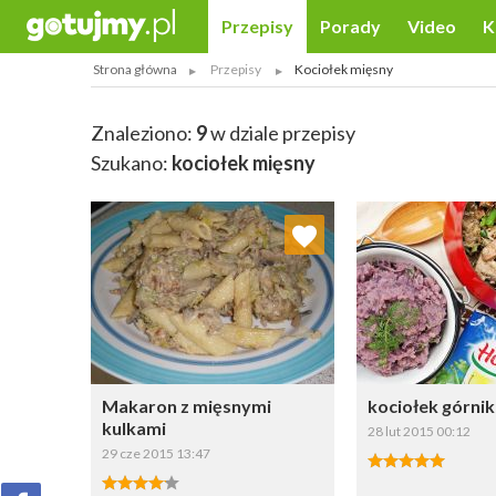
Przepisy
Porady
Video
K
Strona główna
Przepisy
Kociołek mięsny
Znaleziono:
9
w dziale przepisy
Szukano:
kociołek mięsny
Dodaj do ulubionych
Dodaj do
Wybierz listę:
W
Makaron z mięsnymi
kociołek górni
kulkami
28 lut 2015 00:12
29 cze 2015 13:47