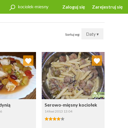
Zaloguj się
Zarejestruj się
Daty ▾
Sortuj wg:
j do ulubionych
Dodaj do ulubionych
Wybierz listę:
Wybierz listę:
dynią
Serowo-mięsny kociołek
16
14 kwi 2013 13:04