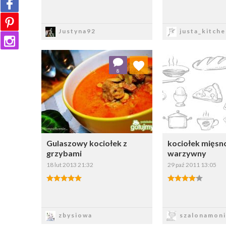
Zapisz
Zapi
Justyna92
justa_kitche
Dodaj do ulubionych
Dodaj do
8
Wybierz listę:
W
Gulaszowy kociołek z
kociołek mięsn
grzybami
warzywny
18 lut 2013 21:32
29 paź 2011 13:05
Zapisz
Zapi
zbysiowa
szalonamoni