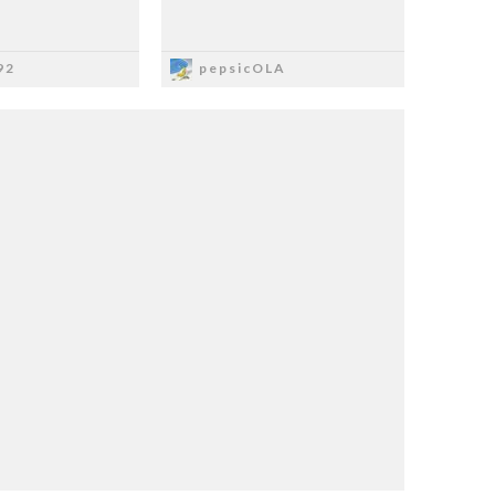
apisz
Zapisz
92
pepsicOLA