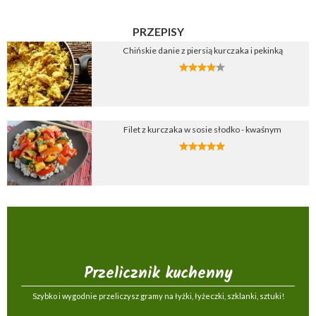
PRZEPISY
Chińskie danie z piersią kurczaka i pekinką
Filet z kurczaka w sosie słodko - kwaśnym
Przelicznik kuchenny
Szybko i wygodnie przeliczysz gramy na łyżki, łyżeczki, szklanki, sztuki!