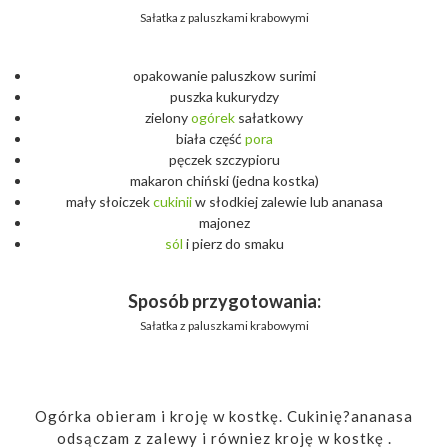
Sałatka z paluszkami krabowymi
opakowanie paluszkow surimi
puszka kukurydzy
zielony
ogórek
sałatkowy
biała część
pora
pęczek szczypioru
makaron chiński (jedna kostka)
mały słoiczek
cukinii
w słodkiej zalewie lub ananasa
majonez
sól
i pierz do smaku
Sposób przygotowania:
Sałatka z paluszkami krabowymi
Ogórka obieram i kroję w kostkę. Cukinię?ananasa
odsączam z zalewy i równiez kroję w kostkę .