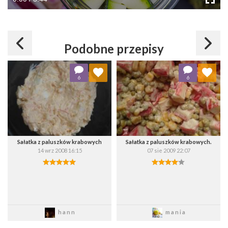
Podobne przepisy
Dodaj do ulubionych
Dodaj do ulubionych
6
6
Wybierz listę:
Wybierz listę:
Sałatka z paluszków krabowych
Sałatka z paluszków krabowych.
14 wrz 2008 16:15
07 sie 2009 22:07
Zapisz
Zapisz
hann
mania