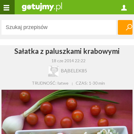
Sałatka z paluszkami krabowymi
18 cze 2014 22:22
BĄBELEK85
TRUDNOŚĆ: łatwe
CZAS:
1-30 min