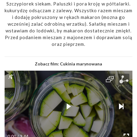
Szczypiorek siekam. Paluszki i pora kroję w półtalarki.
kukurydzę odsączam z zalewy. Wszystko razem mieszam
i dodaję pokruszony w rękach makaron (mozna go
wcześniej zalać odrobiną wrzatku). Sałatkę mieszam i
wstawiam do lodówki, by makaron dostatecznie zmiękł.
Przed podaniem mieszam z majonezem i doprawiam solą
oraz pieprzem.
Zobacz film:
Cukinia marynowana
0:00 / 3:44