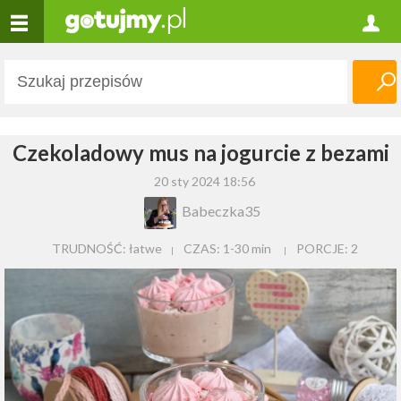
Czekoladowy mus na jogurcie z bezami
20 sty 2024 18:56
Babeczka35
TRUDNOŚĆ: łatwe
CZAS:
1-30 min
PORCJE:
2