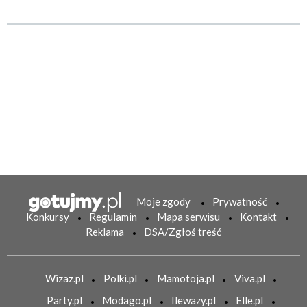
Moje zgody
Prywatność
Konkursy
Regulamin
Mapa serwisu
Kontakt
Reklama
DSA/Zgłoś treść
Wizaz.pl
Polki.pl
Mamotoja.pl
Viva.pl
Party.pl
Modago.pl
Ilewazy.pl
Elle.pl