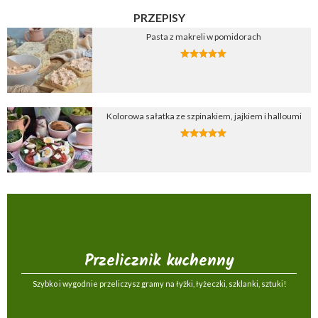
PRZEPISY
Pasta z makreli w pomidorach
Kolorowa sałatka ze szpinakiem, jajkiem i halloumi
Przelicznik kuchenny
Szybko i wygodnie przeliczysz gramy na łyżki, łyżeczki, szklanki, sztuki!