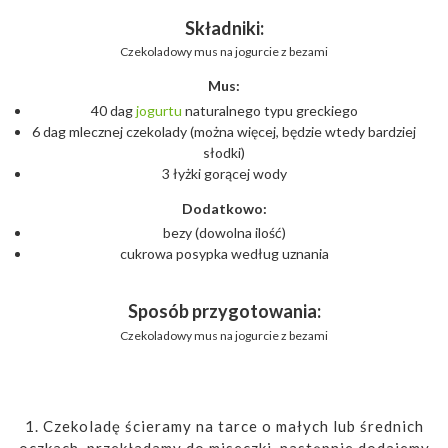
Składniki:
Czekoladowy mus na jogurcie z bezami
Mus:
40 dag
jogurtu
naturalnego typu greckiego
6 dag mlecznej czekolady (można więcej, będzie wtedy bardziej
słodki)
3 łyżki gorącej wody
Dodatkowo:
bezy (dowolna ilość)
cukrowa posypka według uznania
Sposób przygotowania:
Czekoladowy mus na jogurcie z bezami
1. Czekoladę ścieramy na tarce o małych lub średnich
oczkach, przekładamy do miseczki, następnie dodajemy