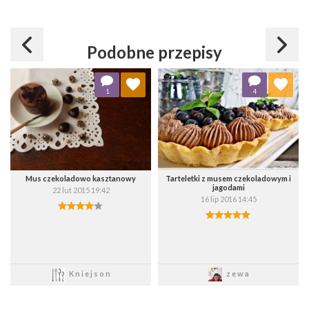
Podobne przepisy
Dodaj do ulubionych
Dodaj do ulubionych
1
4
Wybierz listę:
Wybierz listę:
Mus czekoladowo kasztanowy
Tarteletki z musem czekoladowym i
jagodami
22 lut 2015 19:42
16 lip 2016 14:45
Zapisz
Zapisz
Kniejson
zewa