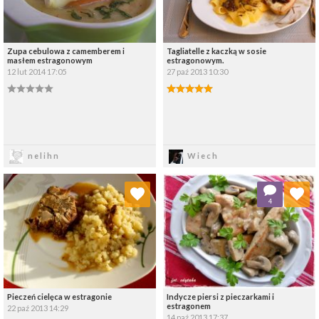
Zupa cebulowa z camemberem i
Tagliatelle z kaczką w sosie
masłem estragonowym
estragonowym.
12 lut 2014 17:05
27 paź 2013 10:30
Zapisz
Zapisz
nelihn
Wiech
Dodaj do ulubionych
Dodaj do ulubionych
4
Wybierz listę:
Wybierz listę:
Pieczeń cielęca w estragonie
Indycze piersi z pieczarkami i
estragonem
22 paź 2013 14:29
14 paź 2013 17:37