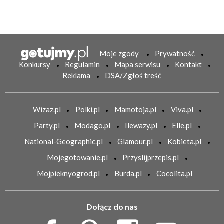
Moje zgody
Prywatność
Konkursy
Regulamin
Mapa serwisu
Kontakt
Reklama
DSA/Zgłoś treść
Wizaz.pl
Polki.pl
Mamotoja.pl
Viva.pl
Party.pl
Modago.pl
Ilewazy.pl
Elle.pl
National-Geographic.pl
Glamour.pl
Kobieta.pl
Mojegotowanie.pl
Przyslijprzepis.pl
Mojpieknyogrod.pl
Burda.pl
Cocolita.pl
Dołącz do nas