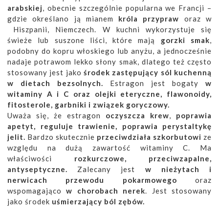
arabskiej
, obecnie szczególnie popularna we Francji –
gdzie określano ją mianem
króla przypraw
oraz w
Hiszpanii, Niemczech. W kuchni wykorzystuje się
świeże lub suszone liści, które mają
gorzki smak
,
podobny do kopru włoskiego lub anyżu, a jednocześnie
nadaje potrawom lekko słony smak, dlatego też często
stosowany jest jako
środek zastępujący sól kuchenną
w dietach bezsolnych.
Estragon jest bogaty
w
witaminy A i C oraz olejki eteryczne, flawonoidy,
fitosterole, garbniki i związek goryczowy.
Uważa się, że estragon
oczyszcza krew
,
poprawia
apetyt, reguluje trawienie, poprawia perystaltykę
jelit.
Bardzo skutecznie
przeciwdziała szkorbutowi
ze
względu na dużą zawartość witaminy C. Ma
właściwości
rozkurczowe, przeciwzapalne,
antyseptyczne.
Zalecany jest
w nieżytach i
nerwicach przewodu pokarmowego
oraz
wspomagająco
w chorobach nerek
. Jest stosowany
jako środek
uśmierzający ból zębów.