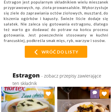
Estragon jest popularnym składnikiem wielu mieszanek
przyprawowych, np. zioła prowansalskie. Wykorzystuje
się ziele do zaprawiania octów ziołowych, musztard, do
kiszenia ogórków i kapusty. Świeże liście dodaje się
sałatek. Nie zaleca się gotowania estragonu, dlatego
też warto go dodawać do potraw na końcu procesu
gotowania. Jest powszechnie stosowany w kuchni
francuskiej, podkreśla smak mięs, ryb, warzyw i sosów.
WRÓĆ DO LISTY
Estragon
- zobacz przepisy zawierające
ten składnik
Dodaj do ulubionych
Dodaj do ulubionych
1
Wybierz listę:
Wybierz listę: