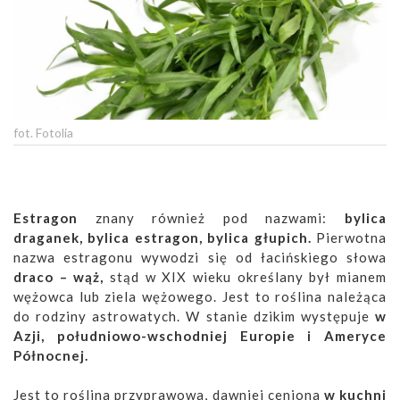
fot. Fotolia
Estragon
znany również pod nazwami:
bylica
draganek, bylica estragon, bylica głupich.
Pierwotna
nazwa estragonu wywodzi się od łacińskiego słowa
draco – wąż,
stąd w XIX wieku określany był mianem
wężowca lub ziela wężowego. Jest to roślina należąca
do rodziny astrowatych. W stanie dzikim występuje
w
Azji, południowo-wschodniej Europie i Ameryce
Północnej.
Jest to roślina przyprawowa, dawniej ceniona
w kuchni