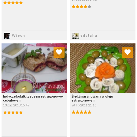
Zapisz
Zapisz
Wiech
edytaha
Dodaj do ulubionych
Dodaj do ulubionych
Wybierz listę:
Wybierz listę:
Indycze kokilki z sosem estragonowo-
Śledź marynowany w oleju
cebulowym
estragonowym
13 paź 2013 15:49
24 lip 2011 21:15