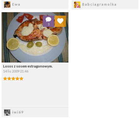
Zapisz
Zapisz
Ewa
Babciagramolka
Dodaj do ulubionych
3
Wybierz listę:
Losos z sosem estragonowym.
14 lis 2009 21:46
Zapisz
iwi69