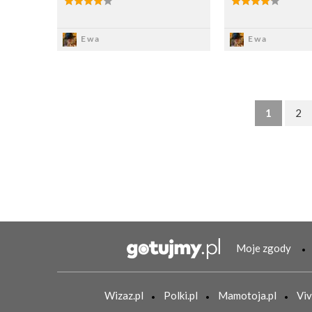
Zapisz
Zapi
Ewa
Ewa
1
2
Moje zgody
Wizaz.pl
Polki.pl
Mamotoja.pl
Viv