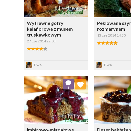
Wytrawne gofry
Peklowana szyn
kalafiorowe z musem
rozmarynem
truskawkowym
13 cze 2014 14:30
27 cze 2014 22:03
Zapisz
Zapi
Ewa
Ewa
Dodaj do ulubionych
Dodaj do
1
Wybierz listę:
W
Imbirowo-migdałowe
Deser bakłaża