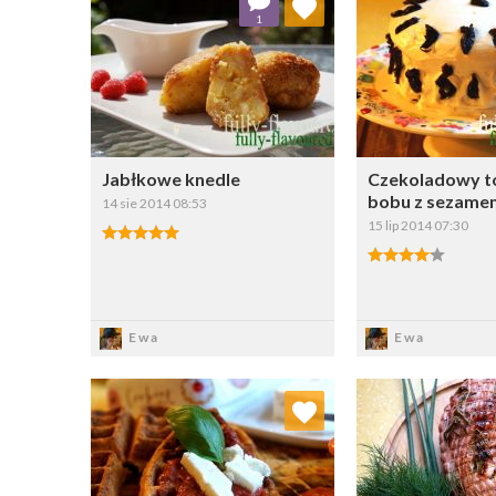
1
Wybierz listę:
W
Jabłkowe knedle
Czekoladowy to
bobu z sezame
14 sie 2014 08:53
15 lip 2014 07:30
Zapisz
Zapi
Ewa
Ewa
Dodaj do ulubionych
Dodaj do
Wybierz listę:
W