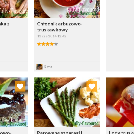
ka z
Chłodnik arbuzowo-
truskawkowy
13 cze 2014 12:42
sz
Zapisz
Ewa
 ulubionych
Dodaj do ulubionych
Doda
ybierz listę:
Wybierz listę:
nowo-
Parowane szparagi i
Lody trus