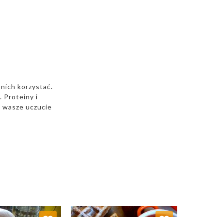
 nich korzystać.
. Proteiny i
a wasze uczucie
j do ulubionych
Dodaj do ulubionych