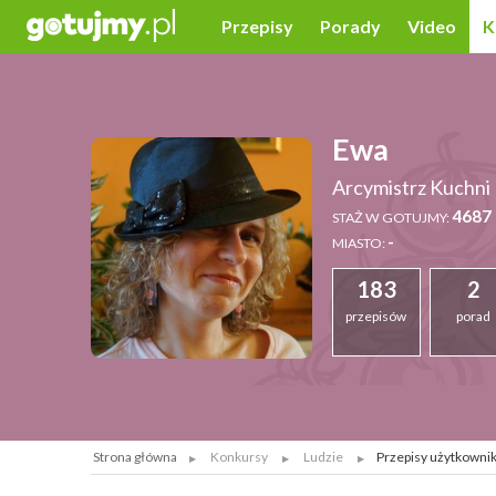
Przepisy
Porady
Video
K
Ewa
Arcymistrz Kuchni
4687 
STAŻ W GOTUJMY:
-
MIASTO:
183
2
przepisów
porad
Strona główna
Konkursy
Ludzie
Przepisy użytkownik