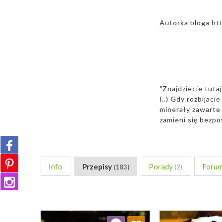
Autorka bloga htt
"Znajdziecie tutaj
(..) Gdy rozbijaci
minerały zawarte 
zamieni się bezp
Info
Przepisy
Porady
Foru
(183)
(2)
Dodaj do ulubionych
Dodaj do