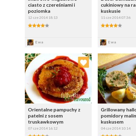
ciasto z czereśniami i
cukiniowy na 
poziomka
kuskusie
12 cze 2014 18:13
11 cze 2014 07:36
Zapisz
Zapi
Ewa
Ewa
Dodaj do ulubionych
Dodaj do
Wybierz listę:
W
Orientalne pampuchy z
Grillowany hall
patelni z sosem
pomidory mali
truskawkowym
kuskusem
07 cze 2014 16:12
04 cze 2014 10:14