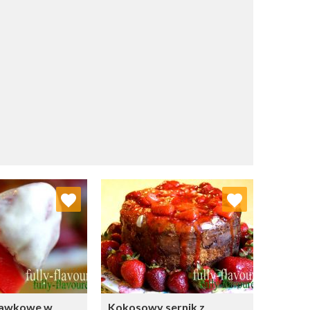
j do ulubionych
Dodaj do ulubionych
Wybierz listę:
Wybierz listę:
kawkowe w
Kokosowy sernik z