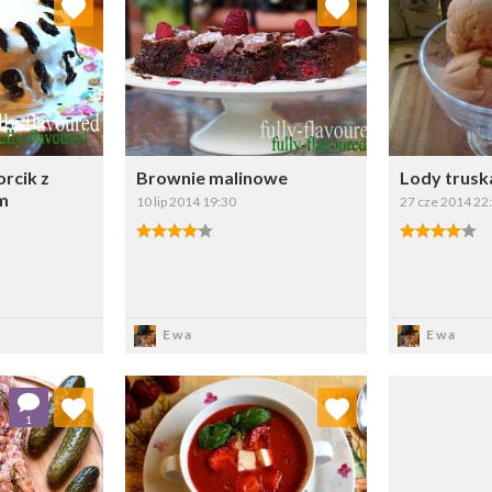
ybierz listę:
Wybierz listę:
rcik z
Brownie malinowe
Lody trus
m
10 lip 2014 19:30
27 cze 2014 22
sz
Zapisz
Z
Ewa
Ewa
 ulubionych
Dodaj do ulubionych
1
ybierz listę:
Wybierz listę: