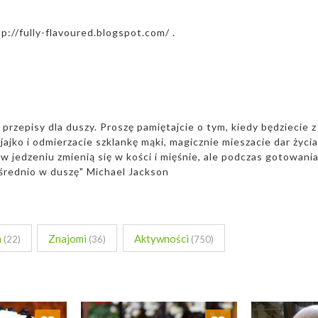
p://fully-flavoured.blogspot.com/ .
 przepisy dla duszy. Proszę pamiętajcie o tym, kiedy będziecie z
e jajko i odmierzacie szklankę mąki, magicznie mieszacie dar życia
w jedzeniu zmienią się w kości i mięśnie, ale podczas gotowani
ośrednio w duszę" Michael Jackson
m
Znajomi
Aktywności
(22)
(36)
(750)
 ulubionych
Dodaj do ulubionych
Doda