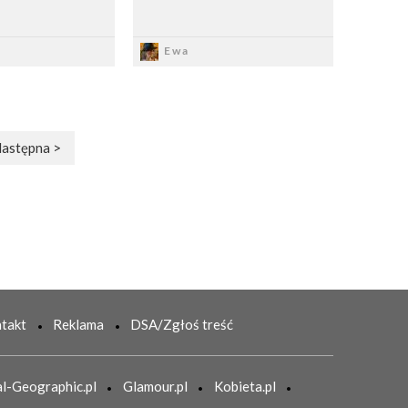
apisz
Zapisz
Ewa
astępna >
takt
Reklama
DSA/Zgłoś treść
l-Geographic.pl
Glamour.pl
Kobieta.pl