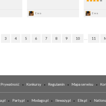
sz
Zapisz
Z
Ewa
Ewa
3
4
5
6
7
8
9
10
11
N
. . .
Prywatność
Konkursy
Regulamin
Mapa serwisu
Kon
a.pl
Party.pl
Modago.pl
Ilewazy.pl
Elle.pl
Nationa