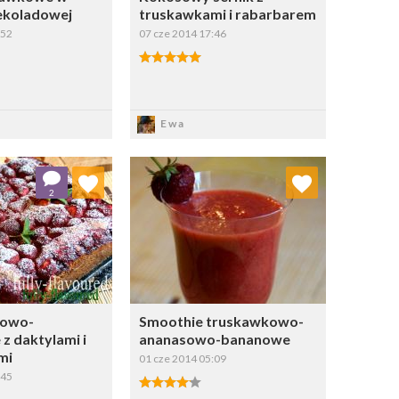
ekoladowej
truskawkami i rabarbarem
:52
07 cze 2014 17:46
apisz
Zapisz
Ewa
j do ulubionych
Dodaj do ulubionych
2
Wybierz listę:
Wybierz listę:
sowo-
Smoothie truskawkowo-
z daktylami i
ananasowo-bananowe
mi
01 cze 2014 05:09
:45