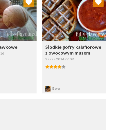
Wybierz listę:
Wybierz listę:
kawkowe
Słodkie gofry kalafiorowe
z owocowym musem
:16
27 cze 2014 22:09
apisz
Zapisz
Ewa