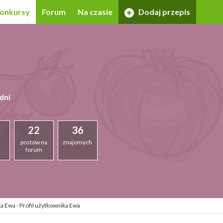
onkursy
Forum
Na czasie
Dodaj przepis
dni
22
36
postów na
znajomych
forum
a Ewa - Profil użytkownika Ewa