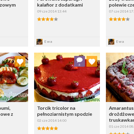
razowym
kalafior z dodatkami
polewie cz
09 cze 2014 13:44
07 cze 2014 17
sz
Zapisz
Z
Ewa
Ewa
 ulubionych
Dodaj do ulubionych
Doda
6
ybierz listę:
Wybierz listę:
oumi,
Torcik tricolor na
Amarantu
nowe z
pełnoziarnistym spodzie
drożdżowe 
truskawka
02 cze 2014 14:00
01 cze 2014 08