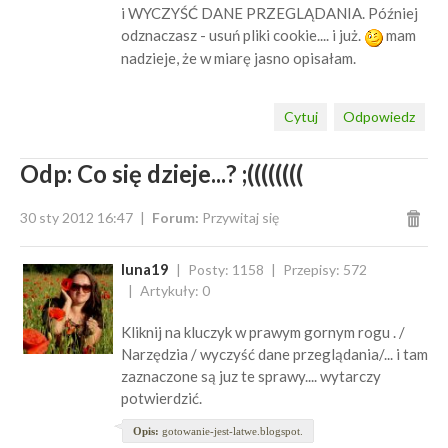
i WYCZYŚĆ DANE PRZEGLĄDANIA. Później
odznaczasz - usuń pliki cookie.... i już.
mam
nadzieje, że w miarę jasno opisałam.
Cytuj
Odpowiedz
Odp: Co się dzieje...? ;((((((((
30 sty 2012 16:47
Forum:
Przywitaj się
luna19
Posty: 1158
Przepisy: 572
Artykuły: 0
Kliknij na kluczyk w prawym gornym rogu . /
Narzędzia / wyczyść dane przeglądania/... i tam
zaznaczone są juz te sprawy.... wytarczy
potwierdzić.
Opis:
gotowanie-jest-latwe.blogspot.