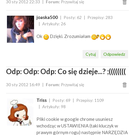
30 sty 2012 22:33
Forum:
Przywitaj się
joaska500
Posty: 62
Przepisy: 283
Artykuły: 26
Ok
Dzięki. Zrozumiałam
Cytuj
Odpowiedz
Odp: Odp: Odp: Co się dzieje...? ;((((((((
30 sty 2012 16:49
Forum:
Przywitaj się
Triss
Posty: 69
Przepisy: 1109
Artykuły: 98
Pliki cookie w google chrome usuniesz
wchodząc w USTAWIENIA (taki kluczyk w
prawym górnym rogu) następnie NARZĘDZIA