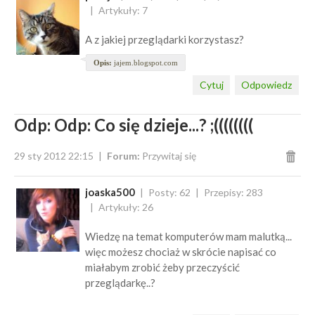
Artykuły: 7
A z jakiej przeglądarki korzystasz?
Opis:
jajem.blogspot.com
Cytuj
Odpowiedz
Odp: Odp: Co się dzieje...? ;((((((((
29 sty 2012 22:15
Forum:
Przywitaj się
joaska500
Posty: 62
Przepisy: 283
Artykuły: 26
Wiedzę na temat komputerów mam malutką...
więc możesz chociaż w skrócie napisać co
miałabym zrobić żeby przeczyścić
przeglądarkę..?