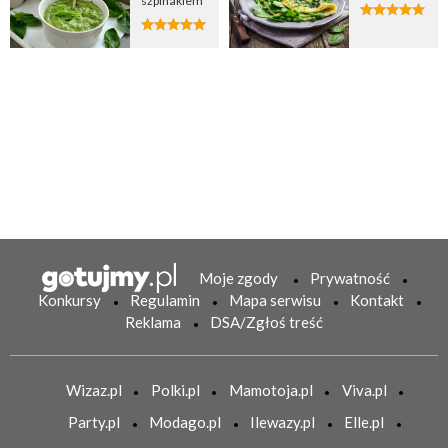
szpinakiem
Moje zgody
Prywatność
Konkursy
Regulamin
Mapa serwisu
Kontakt
Reklama
DSA/Zgłoś treść
Wizaz.pl
Polki.pl
Mamotoja.pl
Viva.pl
Party.pl
Modago.pl
Ilewazy.pl
Elle.pl