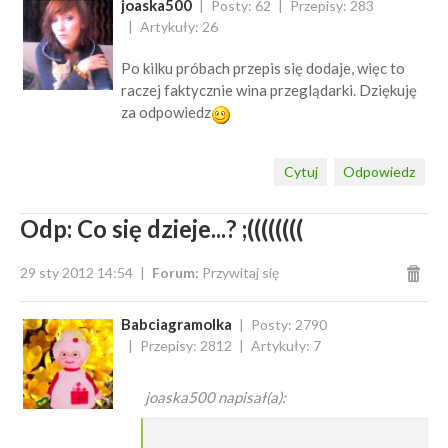
joaska500
Posty: 62
Przepisy: 283
Artykuły: 26
Po kilku próbach przepis się dodaje, więc to
raczej faktycznie wina przeglądarki. Dziękuję
za odpowiedz
Cytuj
Odpowiedz
Odp: Co się dzieje...? ;((((((((
29 sty 2012 14:54
Forum:
Przywitaj się
Babciagramolka
Posty: 2790
Przepisy: 2812
Artykuły: 7
joaska500 napisał(a):