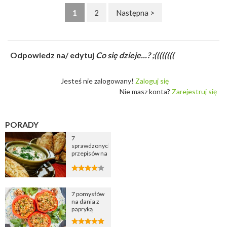
1
2
Następna >
Odpowiedz na/ edytuj
Co się dzieje...? ;((((((((
Jesteś nie zalogowany!
Zaloguj się
Nie masz konta?
Zarejestruj się
PORADY
7
sprawdzonych
przepisów na
zupę
cebulową
7 pomysłów
na dania z
papryką