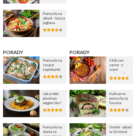
Pomysły na
obiad – kasza
jaglana
PORADY
PORADY
Pomysły na
Chili con
sycące
carne - z
zapiekanki
czym
podawać?
Jak zrobić
Kulinarne
placki po
pomysły na
węgiersku?
łososia
Pomysły na
Omlet - obiad
dania ze
w 10 minut