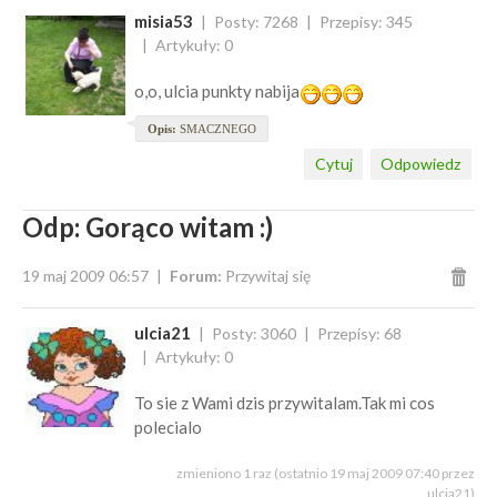
misia53
Posty: 7268
Przepisy: 345
Artykuły: 0
o,o, ulcia punkty nabija
Opis:
SMACZNEGO
Cytuj
Odpowiedz
Odp: Gorąco witam :)
19 maj 2009 06:57
Forum:
Przywitaj się
ulcia21
Posty: 3060
Przepisy: 68
Artykuły: 0
To sie z Wami dzis przywitalam.Tak mi cos
polecialo
zmieniono 1 raz (ostatnio 19 maj 2009 07:40 przez
ulcia21)