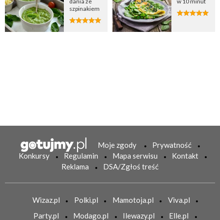
dania ze
w 10 minut
szpinakiem
Moje zgody
Prywatność
Konkursy
Regulamin
Mapa serwisu
Kontakt
Reklama
DSA/Zgłoś treść
Wizaz.pl
Polki.pl
Mamotoja.pl
Viva.pl
Party.pl
Modago.pl
Ilewazy.pl
Elle.pl