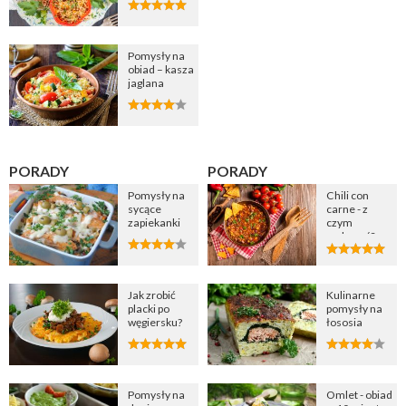
Pomysły na
obiad – kasza
jaglana
PORADY
PORADY
Pomysły na
Chili con
sycące
carne - z
zapiekanki
czym
podawać?
Jak zrobić
Kulinarne
placki po
pomysły na
węgiersku?
łososia
Pomysły na
Omlet - obiad