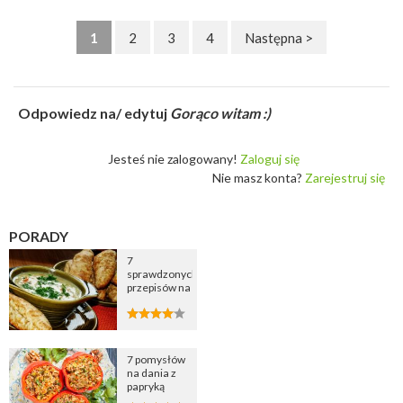
1
2
3
4
Następna >
Odpowiedz na/ edytuj
Gorąco witam :)
Jesteś nie zalogowany!
Zaloguj się
Nie masz konta?
Zarejestruj się
PORADY
7
sprawdzonych
przepisów na
zupę
cebulową
7 pomysłów
na dania z
papryką