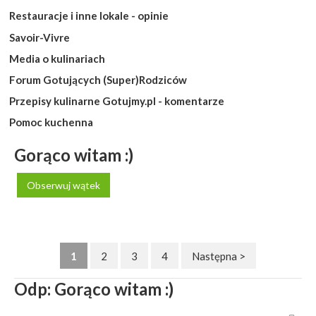
Restauracje i inne lokale - opinie
Savoir-Vivre
Media o kulinariach
Forum Gotujących (Super)Rodziców
Przepisy kulinarne Gotujmy.pl - komentarze
Pomoc kuchenna
Gorąco witam :)
Obserwuj wątek
1
2
3
4
Następna >
Odp: Gorąco witam :)