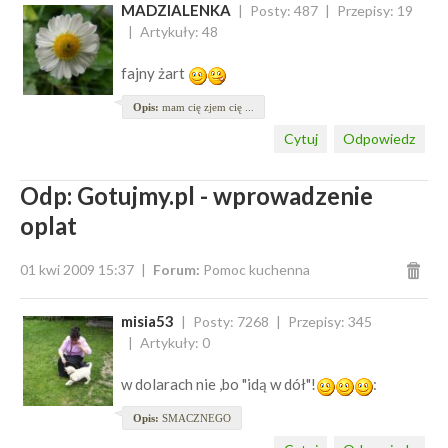
MADZIALENKA
Posty: 487
Przepisy: 19
Artykuły: 48
fajny żart
Opis:
mam cię zjem cię ...
Cytuj
Odpowiedz
Odp: Gotujmy.pl - wprowadzenie
oplat
01 kwi 2009 15:37
Forum:
Pomoc kuchenna
misia53
Posty: 7268
Przepisy: 345
Artykuły: 0
w dolarach nie ,bo "idą w dół"!
:
Opis:
SMACZNEGO