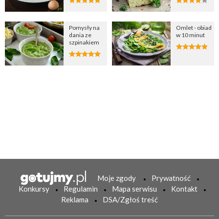
Pomysły na
Omlet - obiad
dania ze
w 10 minut
szpinakiem
Moje zgody
Prywatność
Konkursy
Regulamin
Mapa serwisu
Kontakt
Reklama
DSA/Zgłoś treść