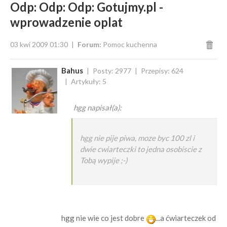
Odp: Odp: Odp: Gotujmy.pl -
wprowadzenie oplat
03 kwi 2009 01:30
Forum:
Pomoc kuchenna
Bahus
Posty: 2977
Przepisy: 624
Artykuły: 5
hgg napisał(a):
hgg nie pije piwa, moze byc 100 zl i
dwie cwiarteczki to jedna osobiscie z
Tobą wypije ;-)
hgg nie wie co jest dobre
...a ćwiarteczek od