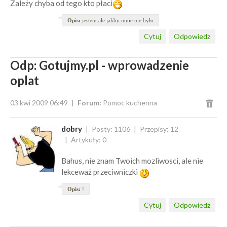
Zależy chyba od tego kto płaci
Opis:
jestem ale jakby mnie nie było
Cytuj
Odpowiedz
Odp: Gotujmy.pl - wprowadzenie
oplat
03 kwi 2009 06:49
Forum:
Pomoc kuchenna
dobry
Posty: 1106
Przepisy: 12
Artykuły: 0
Bahus, nie znam Twoich mozliwosci, ale nie
lekceważ przeciwniczki
Opis:
!
Cytuj
Odpowiedz