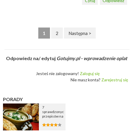
Cytuj
Odpowiedz
1
2
Następna >
Odpowiedz na/ edytuj
Gotujmy.pl - wprowadzenie oplat
Jesteś nie zalogowany!
Zaloguj się
Nie masz konta?
Zarejestruj się
PORADY
7
sprawdzonych
przepisów na
zupę
cebulową