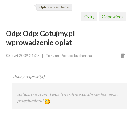
Opis:
życie to chwila
Cytuj
Odpowiedz
Odp: Odp: Gotujmy.pl -
wprowadzenie oplat
03 kwi 2009 21:25
Forum:
Pomoc kuchenna
dobry napisał(a):
Bahus, nie znam Twoich mozliwosci, ale nie lekceważ
przeciwniczki