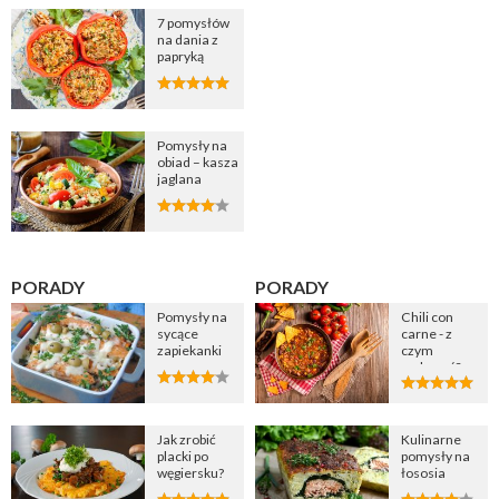
7 pomysłów
na dania z
papryką
Pomysły na
obiad – kasza
jaglana
PORADY
PORADY
Pomysły na
Chili con
sycące
carne - z
zapiekanki
czym
podawać?
Jak zrobić
Kulinarne
placki po
pomysły na
węgiersku?
łososia