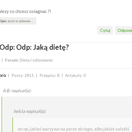
lezy co chcesz osiagnac ?!
Opis:
życie to jedzenie...
Cytuj
Odpowi
Odp: Odp: Jaką dietę?
Forum:
Dieta i odżywianie
oro
Posty: 2811
Przepisy: 8
Artykuły: 0
A.B. napisał(a):
helcia napisał(a):
no np, jakieś warzywa na parze do tego, albo jakieś sałatki.