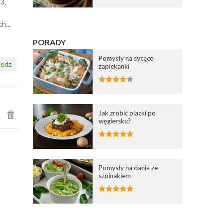
3,
h...
PORADY
Pomysły na sycące
edz
zapiekanki
Jak zrobić placki po
węgiersku?
Pomysły na dania ze
szpinakiem