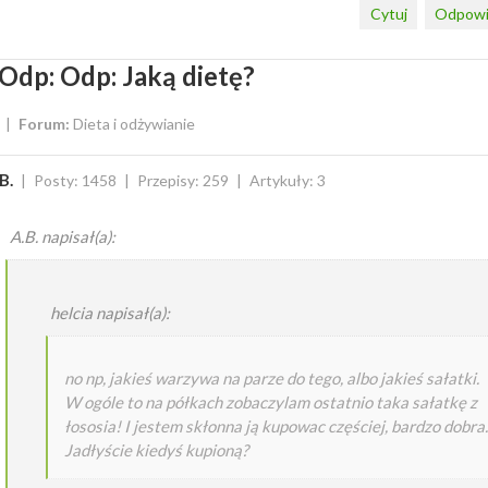
Cytuj
Odpowi
Odp: Odp: Jaką dietę?
Forum:
Dieta i odżywianie
B.
Posty: 1458
Przepisy: 259
Artykuły: 3
A.B. napisał(a):
helcia napisał(a):
no np, jakieś warzywa na parze do tego, albo jakieś sałatki.
W ogóle to na półkach zobaczylam ostatnio taka sałatkę z
łososia! I jestem skłonna ją kupowac częściej, bardzo dobra.
Jadłyście kiedyś kupioną?