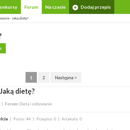
onkursy
Forum
Na czasie
Dodaj przepis
wianie - Jaką dietę?
?
k
1
2
Następna >
Jaką dietę?
Forum:
Dieta i odżywianie
lcia
Posty: 44
Przepisy: 0
Artykuły: 0