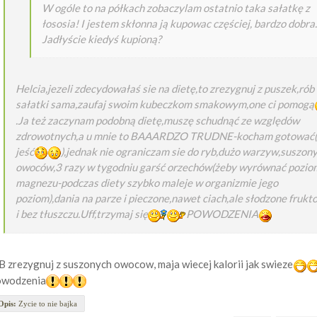
W ogóle to na półkach zobaczylam ostatnio taka sałatkę z
łososia! I jestem skłonna ją kupowac częściej, bardzo dobra.
Jadłyście kiedyś kupioną?
Helcia,jezeli zdecydowałaś sie na dietę,to zrezygnuj z puszek,rób
sałatki sama,zaufaj swoim kubeczkom smakowym,one ci pomogą
.Ja też zaczynam podobną dietę,muszę schudnąć ze względów
zdrowotnych,a u mnie to BAAARDZO TRUDNE-kocham gotować(
jeść
),jednak nie ograniczam sie do ryb,dużo warzyw,suszon
owoców,3 razy w tygodniu garść orzechów(żeby wyrównać pozio
magnezu-podczas diety szybko maleje w organizmie jego
poziom),dania na parze i pieczone,nawet ciach,ale słodzone frukt
i bez tłuszczu.Uff,trzymaj się
POWODZENIA
B zrezygnuj z suszonych owocow, maja wiecej kalorii jak swieze
owodzenia
Opis:
Zycie to nie bajka