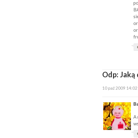
po
B
si
or
or
fr
Odp: Jaką 
10 paź 2009 14:02
B
A 
ws