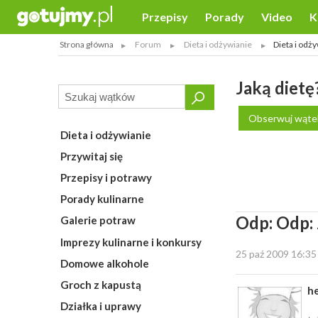
Przepisy
Porady
Video
K
Strona główna
Forum
Dieta i odżywianie
Dieta i odży
Jaką dietę
Obserwuj wąte
Dieta i odżywianie
Przywitaj się
Przepisy i potrawy
Porady kulinarne
Odp: Odp: 
Galerie potraw
Imprezy kulinarne i konkursy
25 paź 2009 16:35
Domowe alkohole
Groch z kapustą
he
Działka i uprawy