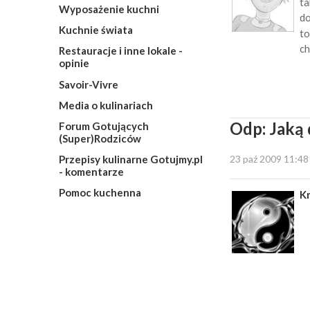
ta
Wyposażenie kuchni
do
Kuchnie świata
to
ch
Restauracje i inne lokale -
opinie
Savoir-Vivre
Media o kulinariach
Odp: Jaką 
Forum Gotujących
(Super)Rodziców
23 paź 2009 11:48
Przepisy kulinarne Gotujmy.pl
- komentarze
Pomoc kuchenna
K