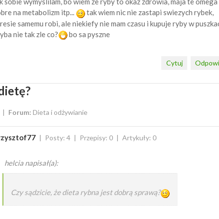
k sobie wymyslilam, bo wiem ze ryby to okaz zdrowia, maja te omega 
bre na metabolizm itp...
tak wiem nic nie zastapi swiezych rybek,
resie samemu robi, ale niekiefy nie mam czasu i kupuje ryby w puszkac
yba nie tak zle co?
bo sa pyszne
Cytuj
Odpowi
dietę?
Forum:
Dieta i odżywianie
rzysztof77
Posty: 4
Przepisy: 0
Artykuły: 0
helcia napisał(a):
Czy sądzicie, że dieta rybna jest dobrą sprawą?