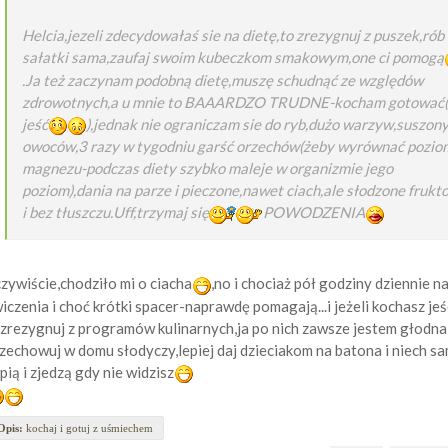
Helcia,jezeli zdecydowałaś sie na dietę,to zrezygnuj z puszek,rób
sałatki sama,zaufaj swoim kubeczkom smakowym,one ci pomogą
.Ja też zaczynam podobną dietę,muszę schudnąć ze względów
zdrowotnych,a u mnie to BAAARDZO TRUDNE-kocham gotować(
jeść
),jednak nie ograniczam sie do ryb,dużo warzyw,suszon
owoców,3 razy w tygodniu garść orzechów(żeby wyrównać pozio
magnezu-podczas diety szybko maleje w organizmie jego
poziom),dania na parze i pieczone,nawet ciach,ale słodzone frukt
i bez tłuszczu.Uff,trzymaj się
POWODZENIA
zywiście,chodziło mi o ciacha
,no i chociaż pół godziny dziennie n
iczenia i choć krótki spacer-naprawdę pomagają...i jeżeli kochasz jeś
 zrezygnuj z programów kulinarnych,ja po nich zawsze jestem głodna
zechowuj w domu słodyczy,lepiej daj dzieciakom na batona i niech s
pią i zjedzą gdy nie widzisz
Opis:
kochaj i gotuj z uśmiechem