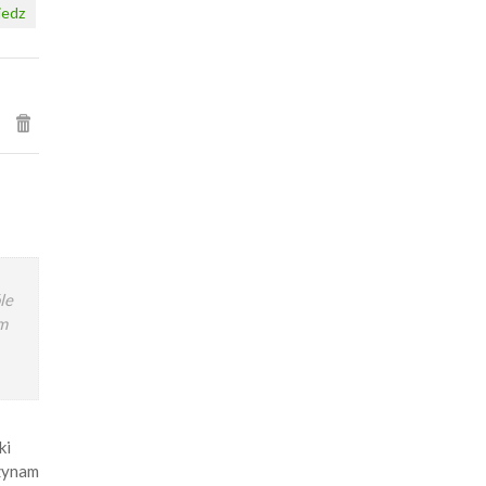
edz
le
em
ki
czynam