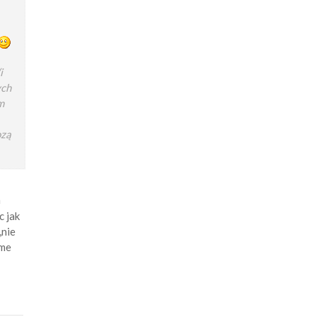
i
ych
m
ozą
a
c jak
,nie
ame