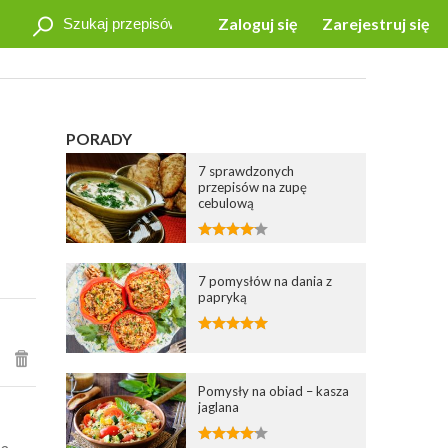
Zaloguj się
Zarejestruj się
PORADY
7 sprawdzonych
przepisów na zupę
cebulową
7 pomysłów na dania z
papryką
Pomysły na obiad – kasza
jaglana