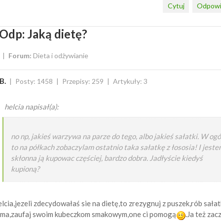
Cytuj
Odpowi
Odp: Jaką dietę?
Forum:
Dieta i odżywianie
B.
Posty: 1458
Przepisy: 259
Artykuły: 3
helcia napisał(a):
no np, jakieś warzywa na parze do tego, albo jakieś sałatki. W ogó
to na półkach zobaczylam ostatnio taka sałatkę z łososia! I jest
skłonna ją kupowac częściej, bardzo dobra. Jadłyście kiedyś
kupioną?
lcia,jezeli zdecydowałaś sie na dietę,to zrezygnuj z puszek,rób sałat
ma,zaufaj swoim kubeczkom smakowym,one ci pomogą
.Ja też za