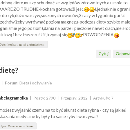
dobną dietę,muszę schudnąć ze względów zdrowotnych,a u mnie to
AAARDZO TRUDNE-kocham gotować(i jeść
),jednak nie ogran
e do ryb,dużo warzyw,suszonych owoców,3 razy w tygodniu garść
zechów(żeby wyrównać poziom magnezu-podczas diety szybko male
ganizmie jego poziom),dania na parze i pieczone,nawet ciach,ale sł
uktozą i bez tłuszczu.Uff,trzymaj się
POWODZENIA
Opis:
kochaj i gotuj z uśmiechem
Cytuj
Odpowi
dietę?
Forum:
Dieta i odżywianie
abciagramolka
Posty: 2790
Przepisy: 2812
Artykuły: 7
możesz wyjaśnić czemu ma to być akurat dieta rybna - czy są jakieś
kazania medyczne by były to same ryby i warzywa ?
Opis:
Mówcie mi - Bunia