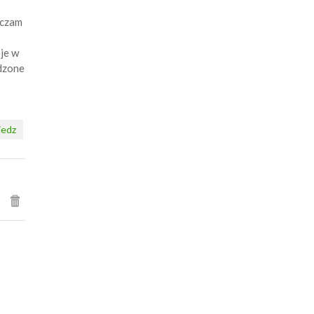
iczam
je w
odzone
edz