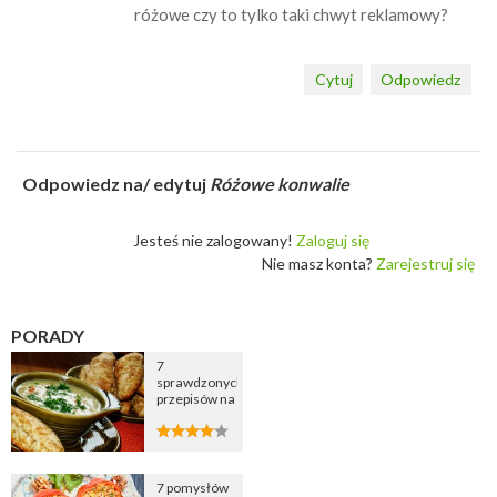
różowe czy to tylko taki chwyt reklamowy?
Cytuj
Odpowiedz
Odpowiedz na/ edytuj
Różowe konwalie
Jesteś nie zalogowany!
Zaloguj się
Nie masz konta?
Zarejestruj się
PORADY
7
sprawdzonych
przepisów na
zupę
cebulową
7 pomysłów