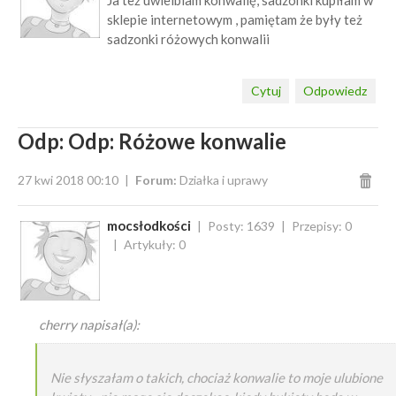
Ja też uwielbiam konwalię, sadzonki kupiłam w
sklepie internetowym , pamiętam że były też
sadzonki różowych konwalii
Cytuj
Odpowiedz
Odp: Odp: Różowe konwalie
27 kwi 2018 00:10
Forum:
Działka i uprawy
mocsłodkości
Posty: 1639
Przepisy: 0
Artykuły: 0
cherry napisał(a):
Nie słyszałam o takich, chociaż konwalie to moje ulubione