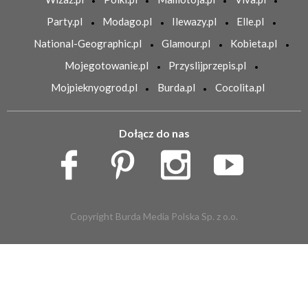
Party.pl
Modago.pl
Ilewazy.pl
Elle.pl
National-Geographic.pl
Glamour.pl
Kobieta.pl
Mojegotowanie.pl
Przyslijprzepis.pl
Mojpieknyogrod.pl
Burda.pl
Cocolita.pl
Dołącz do nas
Copyright Burda Media Polska Sp. z o.o.