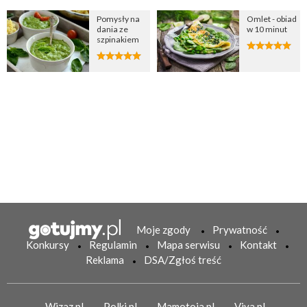
Pomysły na
Omlet - obiad
dania ze
w 10 minut
szpinakiem
Moje zgody
Prywatność
Konkursy
Regulamin
Mapa serwisu
Kontakt
Reklama
DSA/Zgłoś treść
Wizaz.pl
Polki.pl
Mamotoja.pl
Viva.pl