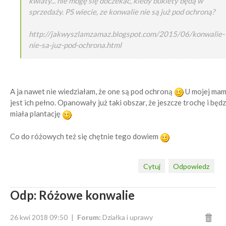
kwiaty... nie mogę się doczekac, kiedy bukiety będą w
sprzedaży. PS wiecie, ze konwalie nie są już pod ochroną?
http://jakwyszlamzamaz.blogspot.com/2015/06/konwalie-
nie-sa-juz-pod-ochrona.html
A ja nawet nie wiedziałam, że one są pod ochroną
U mojej ma
jest ich pełno. Opanowały już taki obszar, że jeszcze trochę i będz
miała plantację
Co do różowych też się chętnie tego dowiem
Cytuj
Odpowiedz
Odp: Różowe konwalie
26 kwi 2018 09:50
Forum:
Działka i uprawy