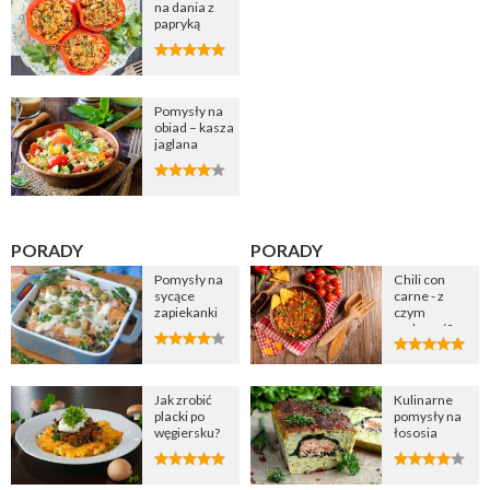
na dania z
papryką
Pomysły na
obiad – kasza
jaglana
PORADY
PORADY
Pomysły na
Chili con
sycące
carne - z
zapiekanki
czym
podawać?
Jak zrobić
Kulinarne
placki po
pomysły na
węgiersku?
łososia