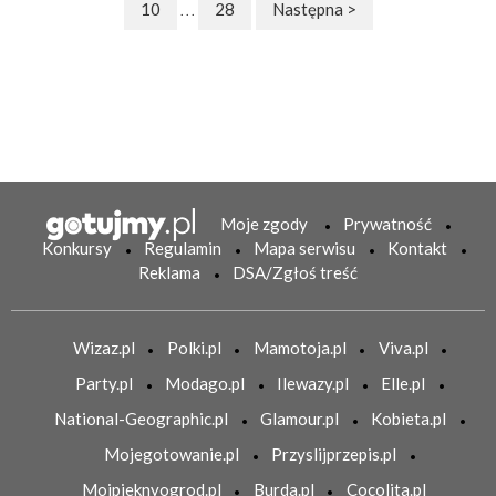
10
28
Następna >
. . .
Moje zgody
Prywatność
Konkursy
Regulamin
Mapa serwisu
Kontakt
Reklama
DSA/Zgłoś treść
Wizaz.pl
Polki.pl
Mamotoja.pl
Viva.pl
Party.pl
Modago.pl
Ilewazy.pl
Elle.pl
National-Geographic.pl
Glamour.pl
Kobieta.pl
Mojegotowanie.pl
Przyslijprzepis.pl
Mojpieknyogrod.pl
Burda.pl
Cocolita.pl