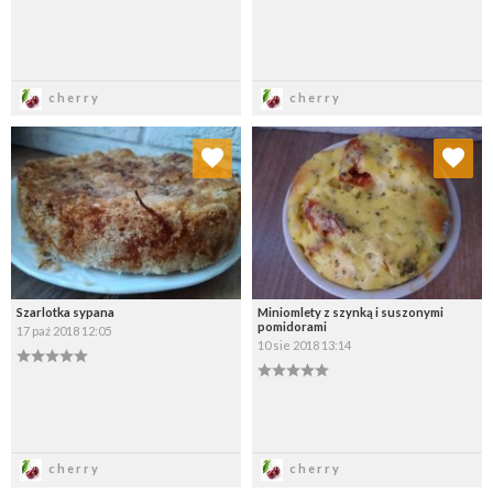
Zapisz
Zapisz
cherry
cherry
Dodaj do ulubionych
Dodaj do ulubionych
Wybierz listę:
Wybierz listę:
Szarlotka sypana
Miniomlety z szynką i suszonymi
pomidorami
17 paź 2018 12:05
10 sie 2018 13:14
Zapisz
Zapisz
cherry
cherry