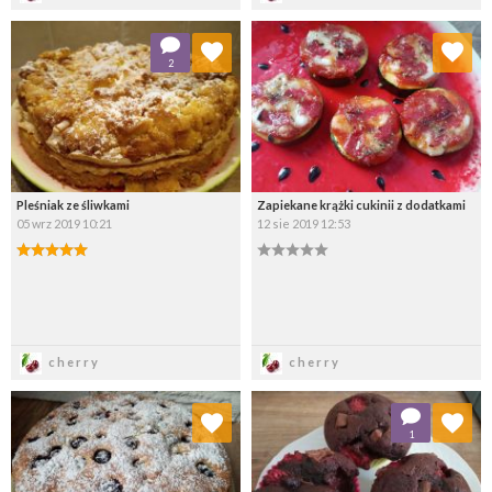
Dodaj do ulubionych
Dodaj do ulubionych
2
Wybierz listę:
Wybierz listę:
Pleśniak ze śliwkami
Zapiekane krążki cukinii z dodatkami
05 wrz 2019 10:21
12 sie 2019 12:53
Zapisz
Zapisz
cherry
cherry
Dodaj do ulubionych
Dodaj do ulubionych
1
Wybierz listę:
Wybierz listę: