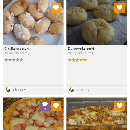
Dodaj do ulubionych
Dodaj do ulubionych
Wybierz listę:
Wybierz listę:
Ciastka orzeszki
Domowe kajzerki
23 maj 2019 09:17
21 sty 2019 13:28
Zapisz
Zapisz
cherry
cherry
Dodaj do ulubionych
Dodaj do ulubionych
6
Wybierz listę:
Wybierz listę: