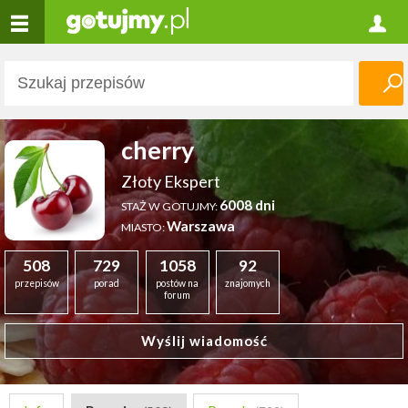
cherry
Złoty Ekspert
6008 dni
STAŻ W GOTUJMY:
Warszawa
MIASTO:
508
729
1058
92
przepisów
porad
postów na
znajomych
forum
Wyślij wiadomość