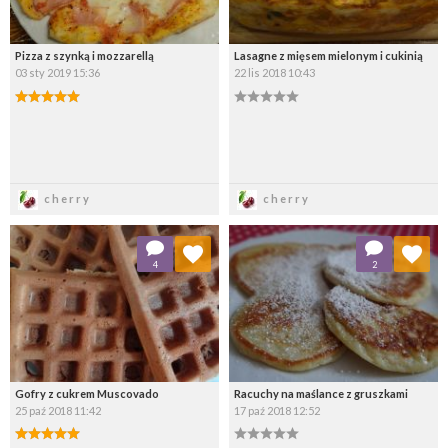
Pizza z szynką i mozzarellą
Lasagne z mięsem mielonym i cukinią
03 sty 2019 15:36
22 lis 2018 10:43
Zapisz
Zapisz
cherry
cherry
Dodaj do ulubionych
Dodaj do ulubionych
4
2
Wybierz listę:
Wybierz listę:
Gofry z cukrem Muscovado
Racuchy na maślance z gruszkami
25 paź 2018 11:42
17 paź 2018 12:52