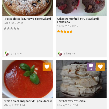
Proste ciasto jogurtowe z borówkami
Kakaowe muffinki z truskawkami i
czekoladą
23 lip 2019 09:36
19 cze 2019 13:19
Zapisz
Zapisz
cherry
cherry
Dodaj do ulubionych
Dodaj do ulubionych
4
Wybierz listę:
Wybierz listę:
Krem z pieczonej papryki i pomidorów
Tort bezowy z wiśniami
23 maj 2019 11:24
23 maj 2019 09:54