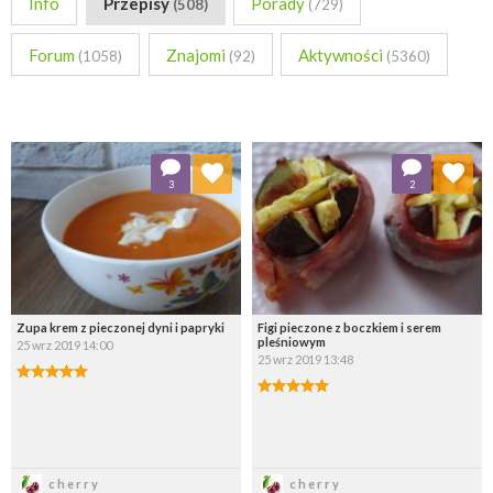
Info
Przepisy
Porady
(508)
(729)
Forum
Znajomi
Aktywności
(1058)
(92)
(5360)
Dodaj do ulubionych
Dodaj do ulubionych
3
2
Wybierz listę:
Wybierz listę:
Zupa krem z pieczonej dyni i papryki
Figi pieczone z boczkiem i serem
pleśniowym
25 wrz 2019 14:00
25 wrz 2019 13:48
Zapisz
Zapisz
cherry
cherry