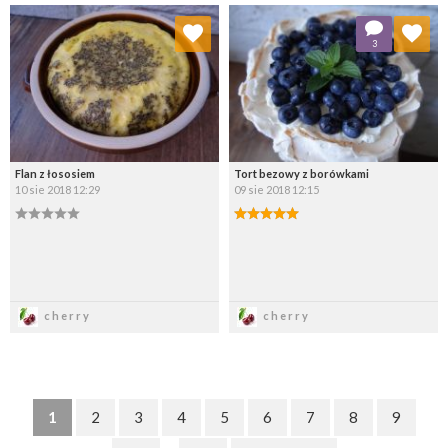
Dodaj do ulubionych
Dodaj do ulubionych
3
Wybierz listę:
Wybierz listę:
Flan z łososiem
Tort bezowy z borówkami
10 sie 2018 12:29
09 sie 2018 12:15
Zapisz
Zapisz
cherry
cherry
1
2
3
4
5
6
7
8
9