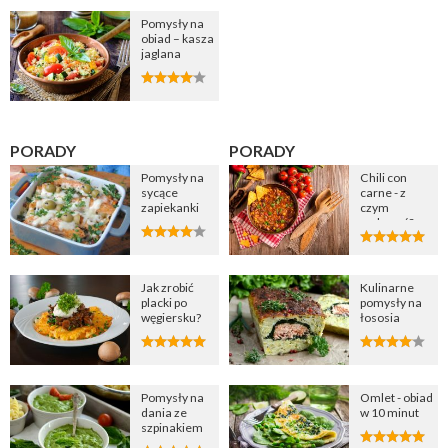
Pomysły na
obiad – kasza
jaglana
PORADY
PORADY
Pomysły na
Chili con
sycące
carne - z
zapiekanki
czym
podawać?
Jak zrobić
Kulinarne
placki po
pomysły na
węgiersku?
łososia
Pomysły na
Omlet - obiad
dania ze
w 10 minut
szpinakiem