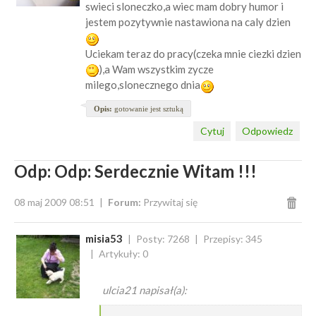
swieci sloneczko,a wiec mam dobry humor i
jestem pozytywnie nastawiona na caly dzien
Uciekam teraz do pracy(czeka mnie ciezki dzien
),a Wam wszystkim zycze
milego,slonecznego dnia
Opis:
gotowanie jest sztuką
Cytuj
Odpowiedz
Odp: Odp: Serdecznie Witam !!!
08 maj 2009 08:51
Forum:
Przywitaj się
misia53
Posty: 7268
Przepisy: 345
Artykuły: 0
ulcia21 napisał(a):