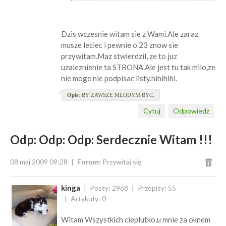
Dzis wczesnie witam sie z Wami.Ale zaraz
musze leciec i pewnie o 23 znow sie
przywitam.Maz stwierdzil, ze to juz
uzaleznienie ta STRONA.Ale jest tu tak milo,ze
nie moge nie podpisac listy.hihihihi.
Opis:
BY ZAWSZE MLODYM BYC.
Cytuj
Odpowiedz
Odp: Odp: Odp: Serdecznie Witam !!!
08 maj 2009 09:28
Forum:
Przywitaj się
kinga
Posty: 2968
Przepisy: 55
Artykuły: 0
Witam Wszystkich cieplutko,u mnie za oknem