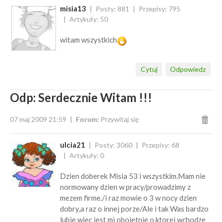
misia13
Posty: 881
Przepisy: 795
Artykuły: 50
witam wszystkich
Cytuj
Odpowiedz
Odp: Serdecznie Witam !!!
07 maj 2009 21:59
Forum:
Przywitaj się
ulcia21
Posty: 3060
Przepisy: 68
Artykuły: 0
Dzien doberek Misia 53 i wszystkim.Mam nie
normowany dzien w pracy/prowadzimy z
mezem firme./i raz mowie o 3 w nocy dzien
dobry,a raz o innej porze/Ale i tak Was bardzo
lubie wiec jest mi obojetnie o,ktorej wchodze