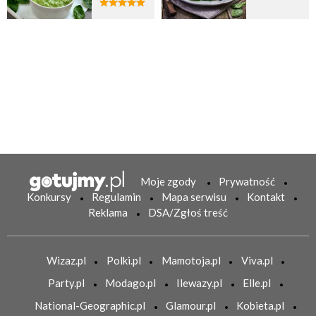
Moje zgody
Prywatność
Konkursy
Regulamin
Mapa serwisu
Kontakt
Reklama
DSA/Zgłoś treść
Wizaz.pl
Polki.pl
Mamotoja.pl
Viva.pl
Party.pl
Modago.pl
Ilewazy.pl
Elle.pl
National-Geographic.pl
Glamour.pl
Kobieta.pl