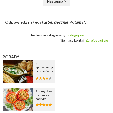
Następna >
Odpowiedz na/ edytuj
Serdecznie Witam !!!
Jesteś nie zalogowany!
Zaloguj się
Nie masz konta?
Zarejestruj się
PORADY
7
sprawdzonych
przepisów na
zupę
cebulową
7 pomysłów
na dania z
papryką