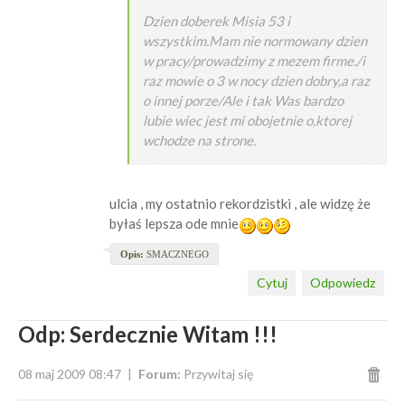
Dzien doberek Misia 53 i
wszystkim.Mam nie normowany dzien
w pracy/prowadzimy z mezem firme./i
raz mowie o 3 w nocy dzien dobry,a raz
o innej porze/Ale i tak Was bardzo
lubie wiec jest mi obojetnie o,ktorej
wchodze na strone.
ulcia , my ostatnio rekordzistki , ale widzę że
byłaś lepsza ode mnie
Opis:
SMACZNEGO
Cytuj
Odpowiedz
Odp: Serdecznie Witam !!!
08 maj 2009 08:47
Forum:
Przywitaj się