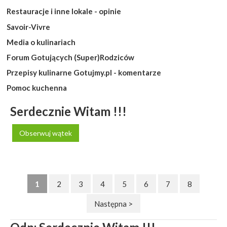
Restauracje i inne lokale - opinie
Savoir-Vivre
Media o kulinariach
Forum Gotujących (Super)Rodziców
Przepisy kulinarne Gotujmy.pl - komentarze
Pomoc kuchenna
Serdecznie Witam !!!
Obserwuj wątek
1
2
3
4
5
6
7
8
Następna >