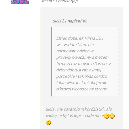
misia53 napisał(a):
ulcia21 napisał(a):
Dzien doberek Misia 53 i
wszystkim.Mam nie
normowany dzien w
pracy/prowadzimy z mezem
firme./i raz mowie o 3 w nocy
dzien dobry,a raz o innej
porze/Ale i tak Was bardzo
lubie wiec jest mi obojetnie
o,ktorej wchodze na strone.
ulcia , my ostatnio rekordzistki , ale
widzę że byłaś lepsza ode mnie