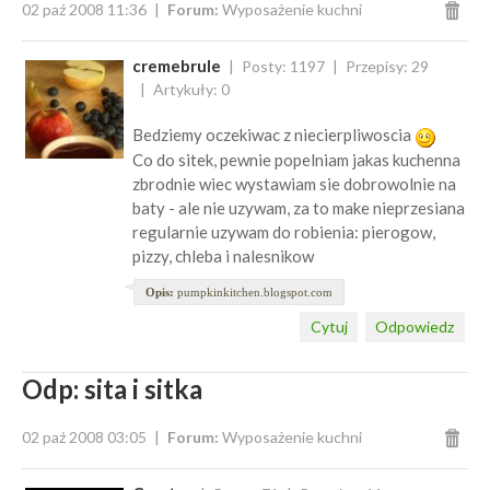
02 paź 2008 11:36
Forum:
Wyposażenie kuchni
cremebrule
Posty: 1197
Przepisy: 29
Artykuły: 0
Bedziemy oczekiwac z niecierpliwoscia
Co do sitek, pewnie popelniam jakas kuchenna
zbrodnie wiec wystawiam sie dobrowolnie na
baty - ale nie uzywam, za to make nieprzesiana
regularnie uzywam do robienia: pierogow,
pizzy, chleba i nalesnikow
Opis:
pumpkinkitchen.blogspot.com
Cytuj
Odpowiedz
Odp: sita i sitka
02 paź 2008 03:05
Forum:
Wyposażenie kuchni