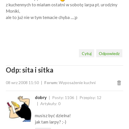
z kuchennych to miałam ostatni w sobotę larpa pt. urodziny
Moniki,
ale to już nie w tym temacie chyba ....;p
Cytuj
Odpowiedz
Odp: sita i sitka
08 wrz 2008 11:50
Forum:
Wyposażenie kuchni
dobry
Posty: 1106
Przepisy: 12
Artykuły: 0
musisz być dzielna!
jak tam larpy? ;-)