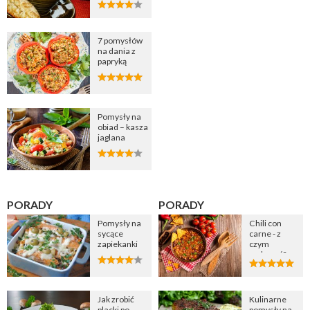
cebulową
7 pomysłów
na dania z
papryką
Pomysły na
obiad – kasza
jaglana
PORADY
PORADY
Pomysły na
Chili con
sycące
carne - z
zapiekanki
czym
podawać?
Jak zrobić
Kulinarne
placki po
pomysły na