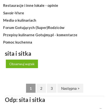
Restauracje i inne lokale - opinie
Savoir-Vivre
Media o kulinariach
Forum Gotujących (Super)Rodziców
Przepisy kulinarne Gotujmy.pl - komentarze
Pomoc kuchenna
sita i sitka
Obserwuj wątek
1
2
3
Następna >
Odp: sita i sitka