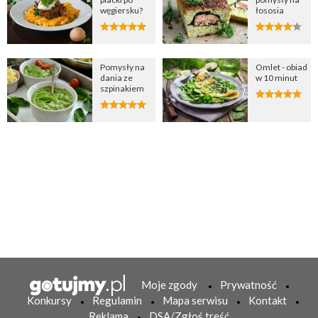
węgiersku?
łososia
Pomysły na
Omlet - obiad
dania ze
w 10 minut
szpinakiem
Moje zgody
Prywatność
Konkursy
Regulamin
Mapa serwisu
Kontakt
Reklama
DSA/Zgłoś treść