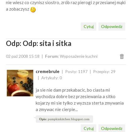
nie wiesz co czynisz siostro, zrób raz pierogi z przesianej mąki
a zobaczysz
Cytuj
Odpowiedz
Odp: Odp: sita i sitka
02 paź 2008 15:18
Forum:
Wyposażenie kuchni
cremebrule
Posty: 1197
Przepisy: 29
Artykuły: 0
ja sie nie dam przekabacic, bo ciasta mi
wychodza dobre bez przesiewania a sitko
kojarzy mi sie tylko z wyzsza sterta zmywania
a zmywac nie cierpie...
Opis:
pumpkinkitchen.blogspot.com
Cytuj
Odpowiedz