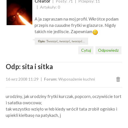
Creator
Posty: 71
Przepisy: 11
Artykuły: 0
A ja zapraszam na moj profil. Wkrótce podam
przepis na cuuudne frytki w glazurce. Nigdy
takich nie jedliscie. Zapewniam
Opis:
Tworzyć, tworzyć, tworzyć...
Cytuj
Odpowiedz
Odp: sita i sitka
16 wrz 2008 11:29
Forum:
Wyposażenie kuchni
urodziny, jak urodziny frytki kurczak, popcorn, oczywiście tort
i sałatka owocowa;
tak wszystko wzięło w łeb kiedy wrócił tata zrobił ognisko i
upiekli kiełbasę na patykach, j