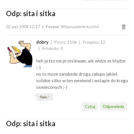
Odp: sita i sitka
02 paź 2008 12:17
Forum:
Wyposażenie kuchni
dobry
Posty: 1106
Przepisy: 12
Artykuły: 0
heh ja tez nie przesiewam, ale widze ze błądze
;-)
no to moze zanabede drogą zakupu jakieś
solidne sitko w ten weekend i wstapie do kregu
oswieconych ;-)
Opis:
!
Cytuj
Odpowiedz
Odp: sita i sitka