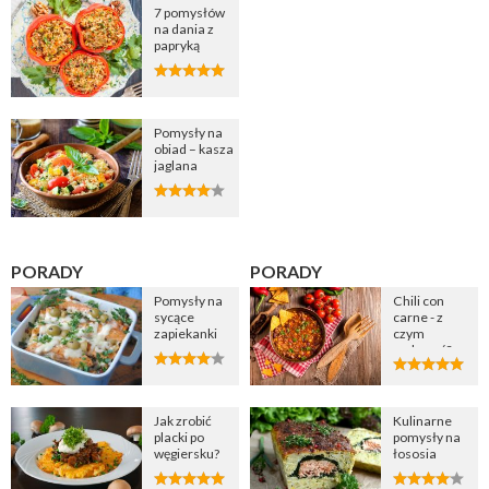
7 pomysłów
na dania z
papryką
Pomysły na
obiad – kasza
jaglana
PORADY
PORADY
Pomysły na
Chili con
sycące
carne - z
zapiekanki
czym
podawać?
Jak zrobić
Kulinarne
placki po
pomysły na
węgiersku?
łososia