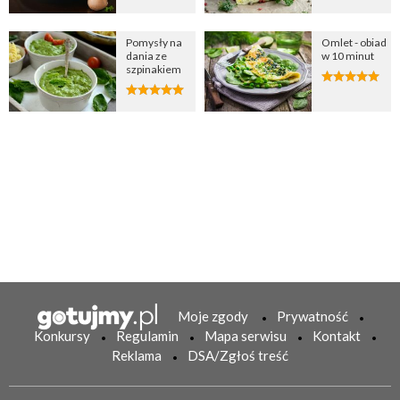
Pomysły na
Omlet - obiad
dania ze
w 10 minut
szpinakiem
Moje zgody
Prywatność
Konkursy
Regulamin
Mapa serwisu
Kontakt
Reklama
DSA/Zgłoś treść