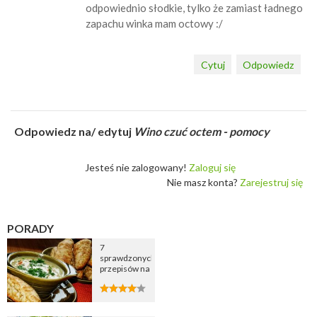
odpowiednio słodkie, tylko że zamiast ładnego
zapachu winka mam octowy :/
Cytuj
Odpowiedz
Odpowiedz na/ edytuj
Wino czuć octem - pomocy
Jesteś nie zalogowany!
Zaloguj się
Nie masz konta?
Zarejestruj się
PORADY
7
sprawdzonych
przepisów na
zupę
cebulową