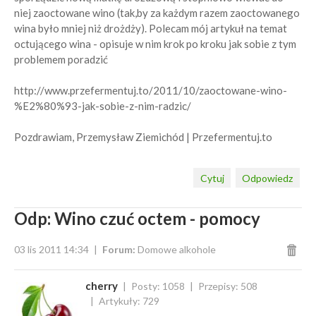
niej zaoctowane wino (tak,by za każdym razem zaoctowanego
wina było mniej niż drożdży). Polecam mój artykuł na temat
octującego wina - opisuje w nim krok po kroku jak sobie z tym
problemem poradzić
http://www.przefermentuj.to/2011/10/zaoctowane-wino-
%E2%80%93-jak-sobie-z-nim-radzic/
Pozdrawiam, Przemysław Ziemichód | Przefermentuj.to
Cytuj
Odpowiedz
Odp: Wino czuć octem - pomocy
03 lis 2011 14:34
Forum:
Domowe alkohole
cherry
Posty: 1058
Przepisy: 508
Artykuły: 729