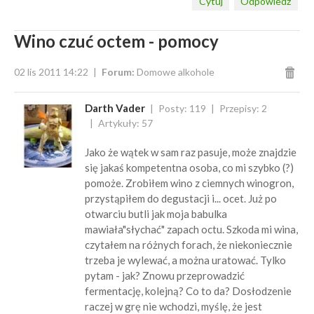
Cytuj
Odpowiedz
Wino czuć octem - pomocy
02 lis 2011 14:22
Forum:
Domowe alkohole
Darth Vader
Posty: 119
Przepisy: 2
Artykuły: 57
Jako że wątek w sam raz pasuje, może znajdzie
się jakaś kompetentna osoba, co mi szybko (?)
pomoże. Zrobiłem wino z ciemnych winogron,
przystąpiłem do degustacji i... ocet. Już po
otwarciu butli jak moja babulka
mawiała"słychać" zapach octu. Szkoda mi wina,
czytałem na różnych forach, że niekoniecznie
trzeba je wylewać, a można uratować. Tylko
pytam - jak? Znowu przeprowadzić
fermentację, kolejną? Co to da? Dosłodzenie
raczej w grę nie wchodzi, myślę, że jest