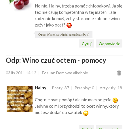
No nie, Halny, trzeba pomóc chłopakowi. Ja się
też nie czuję kompetentna w tej materii, ale
radzenie komuś, żeby starannie robione wino
zużył jako ocet?
Opis:
Wisienka wśród czereśniaków ;)
Cytuj
Odpowiedz
Odp: Wino czuć octem - pomocy
03 lis 2011 14:12
Forum:
Domowe alkohole
Halny
Posty: 37
Przepisy: 0
Artykuły: 18
Chętnie bym pomógł ale nie mam pojęcia
Jedyne co mi przychodzi to ocet winny, który
możesz dodać do sałatek