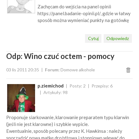
Zachęcam do wejścia na panel opinii
https://panel.badanie-opinii.pl/, gdzie w łatwy
sposób można wymieniać punkty na gotówkę
Cytuj
Odpowiedz
Odp: Wino czuć octem - pomocy
03 lis 2011 20:35
Forum:
Domowe alkohole
p.ziemichod
Posty: 2
Przepisy: 6
Artykuły: 98
Proponuje siarkowanie, klarowanie preparatem typu klarwin
(jeśli nie jest klarowne) i szybkie wypicie.
Ewentualnie, sposób polecany przez K. Hawkinsa : należy
sporządzić nową matkę drożdżową i stopniowo wlewać do