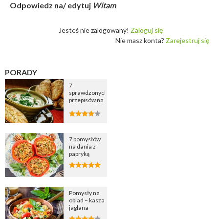
Odpowiedz na/ edytuj
Witam
Jesteś nie zalogowany!
Zaloguj się
Nie masz konta?
Zarejestruj się
PORADY
7
sprawdzonych
przepisów na
zupę
cebulową
7 pomysłów
na dania z
papryką
Pomysły na
obiad – kasza
jaglana