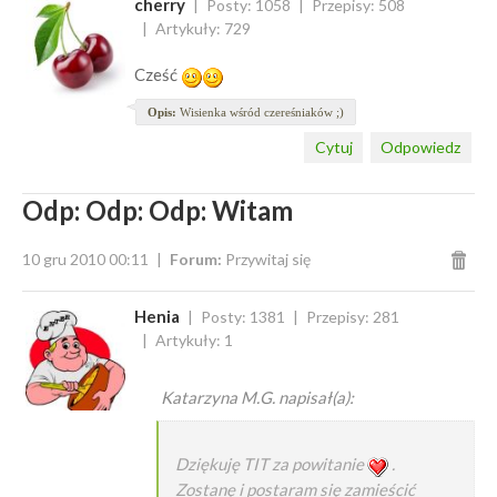
cherry
Posty: 1058
Przepisy: 508
Artykuły: 729
Cześć
Opis:
Wisienka wśród czereśniaków ;)
Cytuj
Odpowiedz
Odp: Odp: Odp: Witam
10 gru 2010 00:11
Forum:
Przywitaj się
Henia
Posty: 1381
Przepisy: 281
Artykuły: 1
Katarzyna M.G. napisał(a):
Dziękuję TIT za powitanie
.
Zostanę i postaram się zamieścić