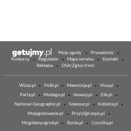
Moje zgody
Prywatność
Konkursy
Regulamin
Mapa serwisu
Kontakt
Reklama
DSA/Zgłoś treść
Wizaz.pl
Polki.pl
Mamotoja.pl
Viva.pl
Party.pl
Modago.pl
Ilewazy.pl
Elle.pl
National-Geographic.pl
Glamour.pl
Kobieta.pl
Mojegotowanie.pl
Przyslijprzepis.pl
Mojpieknyogrod.pl
Burda.pl
Cocolita.pl