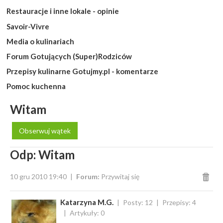
Restauracje i inne lokale - opinie
Savoir-Vivre
Media o kulinariach
Forum Gotujących (Super)Rodziców
Przepisy kulinarne Gotujmy.pl - komentarze
Pomoc kuchenna
Witam
Obserwuj wątek
Odp: Witam
10 gru 2010 19:40
Forum:
Przywitaj się
Katarzyna M.G.
Posty: 12
Przepisy: 4
Artykuły: 0