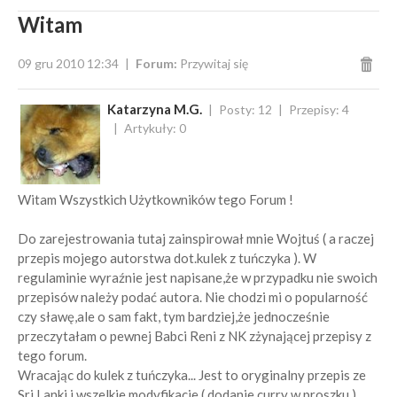
Witam
09 gru 2010 12:34
Forum:
Przywitaj się
Katarzyna M.G.
Posty: 12
Przepisy: 4
Artykuły: 0
Witam Wszystkich Użytkowników tego Forum !
Do zarejestrowania tutaj zainspirował mnie Wojtuś ( a raczej
przepis mojego autorstwa dot.kulek z tuńczyka ). W
regulaminie wyraźnie jest napisane,że w przypadku nie swoich
przepisów należy podać autora. Nie chodzi mi o popularność
czy sławę,ale o sam fakt, tym bardziej,że jednocześnie
przeczytałam o pewnej Babci Reni z NK zżynającej przepisy z
tego forum.
Wracając do kulek z tuńczyka... Jest to oryginalny przepis ze
Sri Lanki i wszelkie modyfikacje ( dodanie curry w proszku )