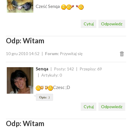
Cześć Senqa
Cytuj
Odpowiedz
Odp: Witam
10 gru 2010 14:52
Forum:
Przywitaj się
Senqa
Posty: 142
Przepisy: 69
Artykuły: 0
Czesc ;D
Opis:
:)
Cytuj
Odpowiedz
Odp: Witam