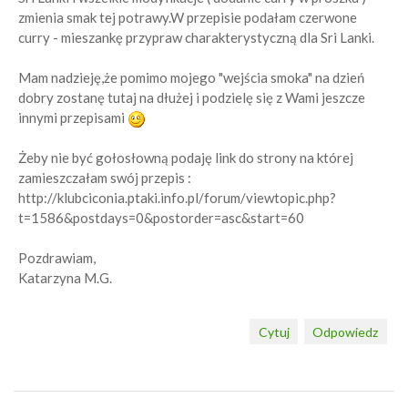
zmienia smak tej potrawy.W przepisie podałam czerwone
curry - mieszankę przypraw charakterystyczną dla Sri Lanki.
Mam nadzieję,że pomimo mojego "wejścia smoka" na dzień
dobry zostanę tutaj na dłużej i podzielę się z Wami jeszcze
innymi przepisami
Żeby nie być gołosłowną podaję link do strony na której
zamieszczałam swój przepis :
http://klubciconia.ptaki.info.pl/forum/viewtopic.php?
t=1586&postdays=0&postorder=asc&start=60
Pozdrawiam,
Katarzyna M.G.
Cytuj
Odpowiedz