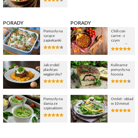
PORADY
PORADY
Pomysły na
Chili con
sycące
carne - z
zapiekanki
czym
podawać?
Jak zrobić
Kulinarne
placki po
pomysły na
węgiersku?
łososia
Pomysły na
Omlet - obiad
dania ze
w 10 minut
szpinakiem