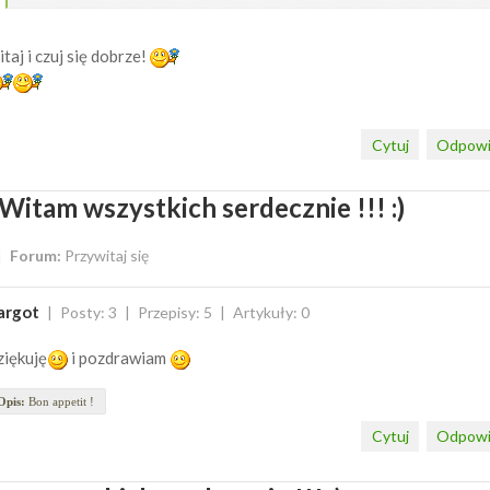
taj i czuj się dobrze!
Cytuj
Odpowi
Witam wszystkich serdecznie !!! :)
Forum:
Przywitaj się
argot
Posty: 3
Przepisy: 5
Artykuły: 0
iękuję
i pozdrawiam
Opis:
Bon appetit !
Cytuj
Odpowi