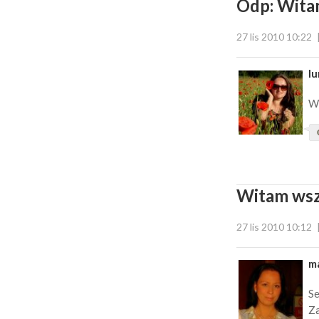
Odp: Witam
27 lis 2010 10:22
l
Wi
Witam wszy
27 lis 2010 10:12
m
Se
Za