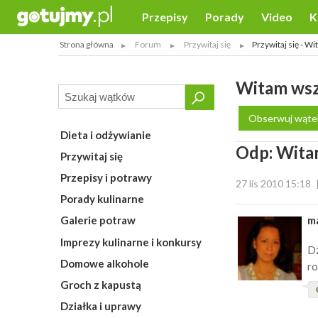
Przepisy
Porady
Video
K
Strona główna
Forum
Przywitaj się
Przywitaj się - W
Witam wszy
Obserwuj wąte
Dieta i odżywianie
Odp: Witam
Przywitaj się
Przepisy i potrawy
27 lis 2010 15:18
Porady kulinarne
m
Galerie potraw
Imprezy kulinarne i konkursy
Dz
Domowe alkohole
ro
Groch z kapustą
Działka i uprawy