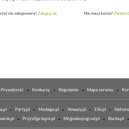
steś nie zalogowany!
Zaloguj się
Nie masz konta?
Zarejest
Prywatność
Konkursy
Regulamin
Mapa serwisu
Kon
a.pl
Party.pl
Modago.pl
Ilewazy.pl
Elle.pl
Nationa
anie.pl
Przyslijprzepis.pl
Mojpieknyogrod.pl
Burda.pl