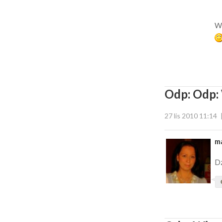
Wi
Odp: Odp: 
27 lis 2010 11:14
m
Dz