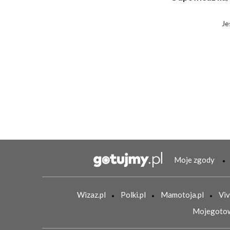
Je
Moje zgody
Wizaz.pl
Polki.pl
Mamotoja.pl
Viv
Mojegotow