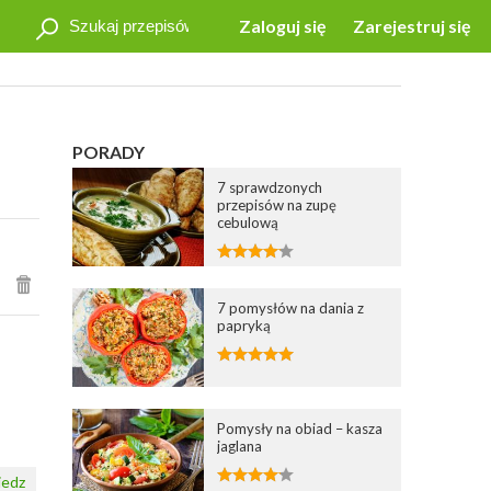
Zaloguj się
Zarejestruj się
PORADY
7 sprawdzonych
przepisów na zupę
cebulową
7 pomysłów na dania z
papryką
Pomysły na obiad – kasza
jaglana
edz