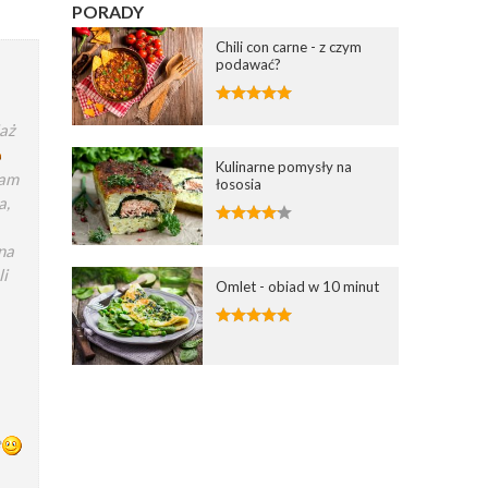
PORADY
Chili con carne - z czym
podawać?
iaż
Kulinarne pomysły na
łam
łososia
a,
na
i
Omlet - obiad w 10 minut
e