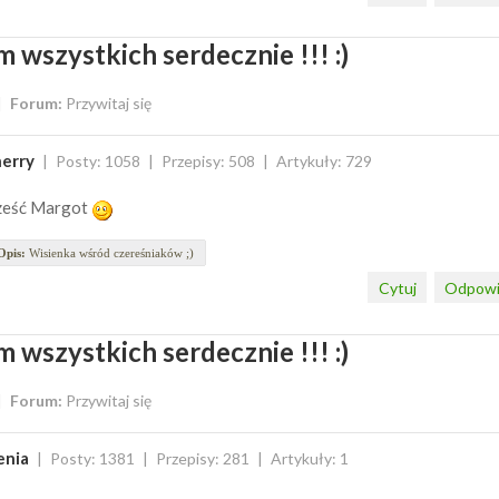
 wszystkich serdecznie !!! :)
Forum:
Przywitaj się
erry
Posty: 1058
Przepisy: 508
Artykuły: 729
ześć Margot
Opis:
Wisienka wśród czereśniaków ;)
Cytuj
Odpowi
 wszystkich serdecznie !!! :)
Forum:
Przywitaj się
enia
Posty: 1381
Przepisy: 281
Artykuły: 1