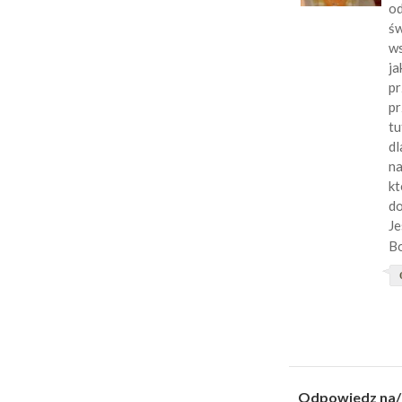
od
św
ws
ja
pr
pr
tu
dl
na
kt
do
Je
Bo
Odpowiedz na/