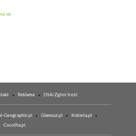
ruj się
takt
Reklama
DSA/Zgłoś treść
l-Geographic.pl
Glamour.pl
Kobieta.pl
Cocolita.pl