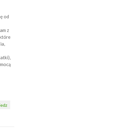
ję od
tam z
które
ia,
tki),
pomocą
edz