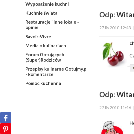
Wyposażenie kuchni
Odp: Witam
Kuchnie świata
Restauracje i inne lokale -
opinie
27 lis 2010 12:43
Savoir-Vivre
ch
Media o kulinariach
Forum Gotujących
C
(Super)Rodziców
Przepisy kulinarne Gotujmy.pl
- komentarze
Pomoc kuchenna
Odp: Witam
27 lis 2010 11:46
H