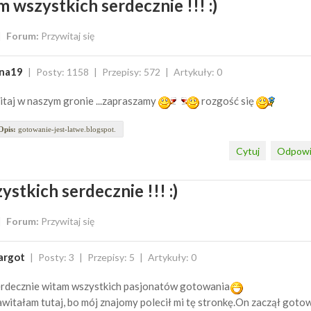
 wszystkich serdecznie !!! :)
Forum:
Przywitaj się
una19
Posty: 1158
Przepisy: 572
Artykuły: 0
taj w naszym gronie ...zapraszamy
rozgość się
Opis:
gotowanie-jest-latwe.blogspot.
Cytuj
Odpowi
stkich serdecznie !!! :)
Forum:
Przywitaj się
argot
Posty: 3
Przepisy: 5
Artykuły: 0
rdecznie witam wszystkich pasjonatów gotowania
witałam tutaj, bo mój znajomy polecił mi tę stronkę.On zaczął goto