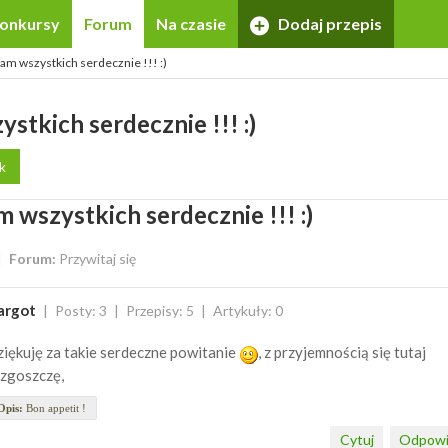
onkursy
Forum
Na czasie
Dodaj przepis
itam wszystkich serdecznie !!! :)
stkich serdecznie !!! :)
k
 wszystkich serdecznie !!! :)
Forum:
Przywitaj się
argot
Posty: 3
Przepisy: 5
Artykuły: 0
iękuję za takie serdeczne powitanie
, z przyjemnością się tutaj
zgoszczę,
Opis:
Bon appetit !
Cytuj
Odpowi