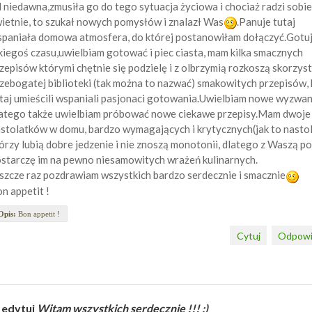
 niedawna,zmusiła go do tego sytuacja życiowa i chociaż radzi sobie
ietnie, to szukał nowych pomysłów i znalazł Was
.Panuje tutaj
paniała domowa atmosfera, do której postanowiłam dołączyć.Gotu
kiegoś czasu,uwielbiam gotować i piec ciasta, mam kilka smacznych
zepisów którymi chętnie się podzielę i z olbrzymią rozkoszą skorzys
zebogatej biblioteki (tak można to nazwać) smakowitych przepisów, 
taj umieścili wspaniali pasjonaci gotowania.Uwielbiam nowe wyzwan
atego także uwielbiam próbować nowe ciekawe przepisy.Mam dwoje
stolatków w domu, bardzo wymagających i krytycznych(jak to nastola
órzy lubią dobre jedzenie i nie znoszą monotonii, dlatego z Waszą 
starczę im na pewno niesamowitych wrażeń kulinarnych.
szcze raz pozdrawiam wszystkich bardzo serdecznie i smacznie
n appetit !
Opis:
Bon appetit !
Cytuj
Odpowi
 edytuj
Witam wszystkich serdecznie !!! :)