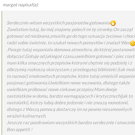
margot napisał(a):
Serdecznie witam wszystkich pasjonatów gotowania
Zawitałam tutaj, bo mój znajomy polecił mi tę stronkę.On zaczął
gotować od niedawna,zmusiła go do tego sytuacja życiowa i choc
radzi sobie świetnie, to szukał nowych pomysłów i znalazł Was
.Panuje tutaj wspaniała domowa atmosfera, do której postanowi
dołączyć.Gotuję od jakiegoś czasu,uwielbiam gotować i piec ciast
mam kilka smacznych przepisów którymi chętnie się podzielę i z
olbrzymią rozkoszą skorzystam z przebogatej biblioteki (tak moż
to nazwać) smakowitych przepisów, które tutaj umieścili wspanial
pasjonaci gotowania.Uwielbiam nowe wyzwania, dlatego także
uwielbiam próbować nowe ciekawe przepisy.Mam dwoje
nastolatków w domu, bardzo wymagających i krytycznych(jak to
nastolatki), którzy lubią dobre jedzenie i nie znoszą monotonii,
dlatego z Waszą pomocą dostarczę im na pewno niesamowitych
wrażeń kulinarnych.
Jeszcze raz pozdrawiam wszystkich bardzo serdecznie i smaczni
Bon appetit !