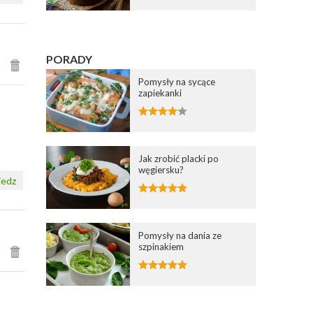
PORADY
Pomysły na sycące
zapiekanki
Jak zrobić placki po
węgiersku?
edz
Pomysły na dania ze
szpinakiem