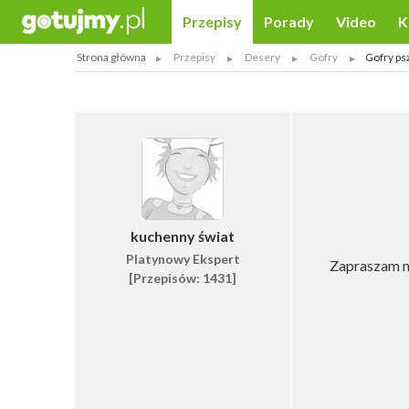
Przepisy
Porady
Video
K
Strona główna
Przepisy
Desery
Gofry
Gofry ps
kuchenny świat
Platynowy Ekspert
Zapraszam n
[Przepisów: 1431]