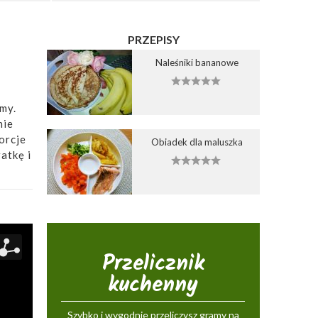
PRZEPISY
Naleśniki bananowe
my.
nie
orcje
Obiadek dla maluszka
atkę i
Przelicznik
kuchenny
Szybko i wygodnie przeliczysz gramy na