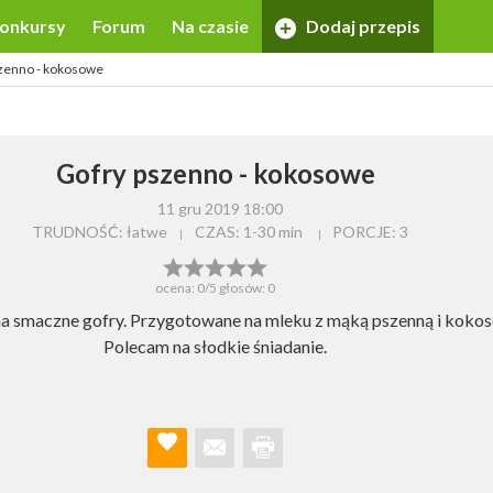
onkursy
Forum
Na czasie
Dodaj przepis
zenno - kokosowe
Gofry pszenno - kokosowe
11 gru 2019 18:00
TRUDNOŚĆ: łatwe
CZAS:
1-30 min
PORCJE:
3
ocena:
0
/5 głosów:
0
a smaczne gofry. Przygotowane na mleku z mąką pszenną i koko
Polecam na słodkie śniadanie.