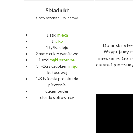
Składniki:
Gofry pszenno - kokosowe
1 szkl
mleka
1
jajko
Do miski wlew
1 łyżka oleju
Wsypujemy mą
2 małe cukry waniliowe
mieszamy. Gofr
1 szkl
mąki
pszennej
ciasta i pieczem
3 łyżki z czubkiem
mąki
kokosowej
1/3 łyżeczki proszku do
pieczenia
cukier puder
olej do gofrownicy