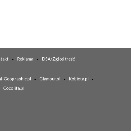
takt
Reklama
DSA/Zgłoś treść
l-Geographic.pl
Glamour.pl
Kobieta.pl
Cocolita.pl