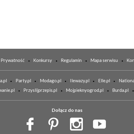
Prywatność
Konkursy
Regulamin
Mapa serwisu
Kon
a.pl
Party.pl
Modago.pl
Ilewazy.pl
Elle.pl
Nationa
anie.pl
Przyslijprzepis.pl
Mojpieknyogrod.pl
Burda.pl
Dołącz do nas