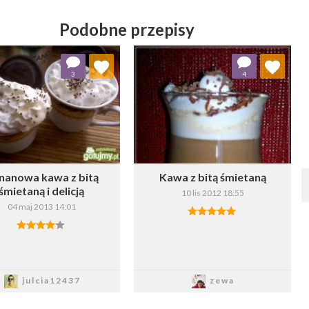
Podobne przepisy
Dodaj do ulubionych
Dodaj do ulubionych
3
4
Wybierz listę:
Wybierz listę:
nanowa kawa z bitą
Kawa z bitą śmietaną
śmietaną i delicją
10 lis 2012 18:55
04 maj 2013 14:01
Zapisz
Zapisz
julcia12437
zewa