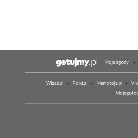
Moje zgody
Wizaz.pl
Polki.pl
Mamotoja.pl
Viv
Mojegotow