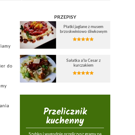
PRZEPISY
Płatki jaglane z musem
brzoskwiniowo śliwkowym
wiamy
Sałatka a’la Cesar z
kurczakiem
ier do
emy
ania
Przelicznik
kuchenny
Szybko i wygodnie przeliczysz gramy na