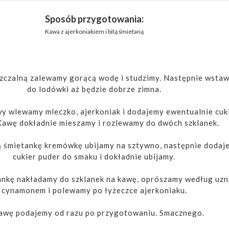
Sposób przygotowania:
Kawa z ajerkoniakiem i bitą śmietaną
zczalną zalewamy gorącą wodę i studzimy. Następnie wsta
do lodówki aż będzie dobrze zimna.
wy wlewamy mleczko, ajerkoniak i dodajemy ewentualnie cuk
Kawę dokładnie mieszamy i rozlewamy do dwóch szklanek.
ą śmietankę kremówkę ubijamy na sztywno, następnie dodaj
cukier puder do smaku i dokładnie ubijamy.
tankę nakładamy do szklanek na kawę, oprószamy według uzn
cynamonem i polewamy po łyżeczce ajerkoniaku.
Kawę podajemy od razu po przygotowaniu. Smacznego.