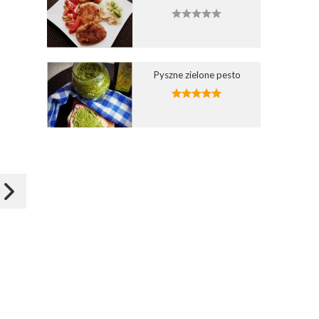
Dodaj do ulubionych
Dodaj do ulubionych
Pyszne zielone pesto
Wybierz listę:
Wybierz listę:
Miodowa kawa z bitą
Mrożona kawa z bitą
śmietaną
śmietaną
04 sie 2012 12:05
06 cze 2012 18:00
Zapisz
Zapisz
Koper
aginaa