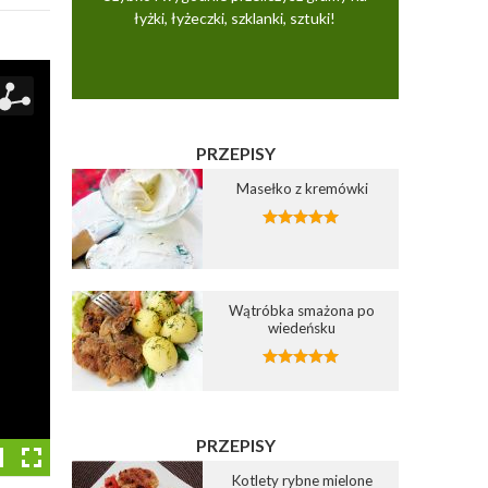
łyżki, łyżeczki, szklanki, sztuki!
PRZEPISY
Masełko z kremówki
Wątróbka smażona po
wiedeńsku
PRZEPISY
Kotlety rybne mielone