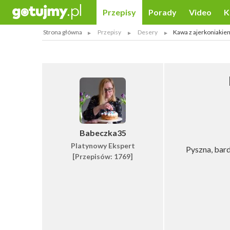
Przepisy
Porady
Video
K
Strona główna
Przepisy
Desery
Kawa z ajerkoniakiem
Babeczka35
Platynowy Ekspert
Pyszna, bard
[Przepisów: 1769]