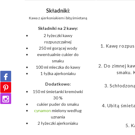
Składniki:
Kawa z ajerkoniakiem i bitą śmietaną
Składniki na 2 kawy:
2 łyżeczki kawy
rozpuszczalnej
1. Kawę rozpus
250 ml gorącej wody
ewentualnie cukier do
smaku
2. Do zimnej ka
100 ml mleczka do kawy
smaku. 
1 łyżka ajerkoniaku
Dodatkowo:
3. Schłodzon
150 ml śmietanki kremówki
30 %
cukier puder do smaku
4. Ubitą śmie
cynamon
mielony według
uznania
2 łyżeczki ajerkoniaku
5. 