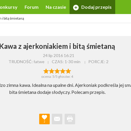
onkursy
Forum
Na czasie
Dodaj przepis
 i bitą śmietaną
Kawa z ajerkoniakiem i bitą śmietaną
24 lip 2016 16:21
TRUDNOŚĆ: łatwe
CZAS:
1-30 min
PORCJE:
2
ocena:
5
/5 głosów:
4
zo zimna kawa. Idealna na upalne dni. Ajerkoniak podkreśla jej sm
bita śmietana dodaje słodyczy. Polecam przepis.
2