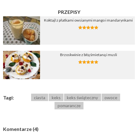
PRZEPISY
Koktajl z płatkami owsianymi mango i mandarynkami
Brzoskwinie z bitą śmietaną i musli
Tagi:
ciasta
keks
keks świąteczny
owoce
pomarancze
Komentarze (4)