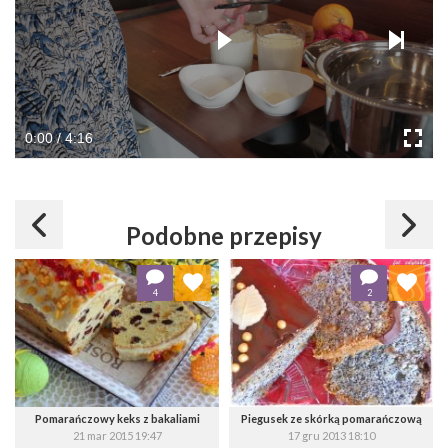
0:00 / 4:16
Podobne przepisy
Dodaj do ulubionych
Dodaj do ulubionych
4
2
Wybierz listę:
Wybierz listę:
Pomarańczowy keks z bakaliami
Piegusek ze skórką pomarańczową
21 mar 2015 19:47
17 gru 2013 18:10