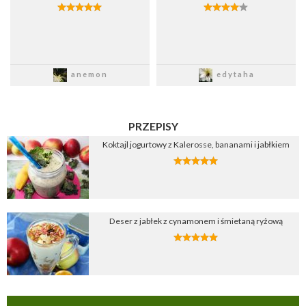
Zapisz
Zapisz
anemon
edytaha
PRZEPISY
Koktajl jogurtowy z Kalerosse, bananami i jabłkiem
Deser z jabłek z cynamonem i śmietaną ryżową