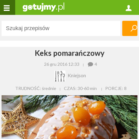
Keks pomarańczowy
26 gru 2016 12:33
4
Kniejson
TRUDNOŚĆ: średnie
CZAS:
30-60 min
PORCJE:
8