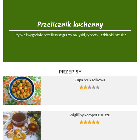
Przelicznik kuchenny
Szybko i wygodnie przeliczysz gramy na łyżki, łyżeczki, szklanki, sztuki!
PRZEPISY
Zupa brukselkowa
Wigilijny kompot z suszu