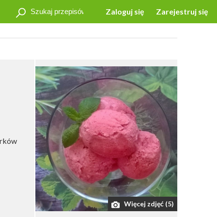
Zaloguj się
Zarejestruj się
órków
Więcej zdjęć (5)