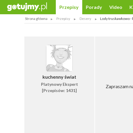
Przepisy
Porady
Video
K
Strona główna
Przepisy
Desery
Lody truskawkowo -
kuchenny świat
Platynowy Ekspert
Zapraszam na
[Przepisów: 1431]