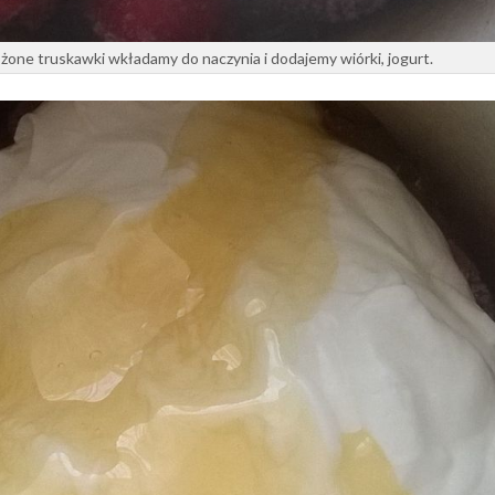
żone truskawki wkładamy do naczynia i dodajemy wiórki, jogurt.