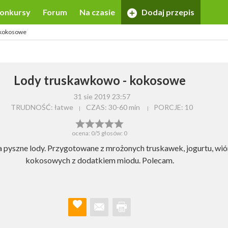
onkursy
Forum
Na czasie
Dodaj przepis
 kokosowe
Lody truskawkowo - kokosowe
31 sie 2019 23:57
TRUDNOŚĆ: łatwe
CZAS:
30-60 min
PORCJE:
10
ocena:
0
/5 głosów:
0
 pyszne lody. Przygotowane z mrożonych truskawek, jogurtu, wi
kokosowych z dodatkiem miodu. Polecam.