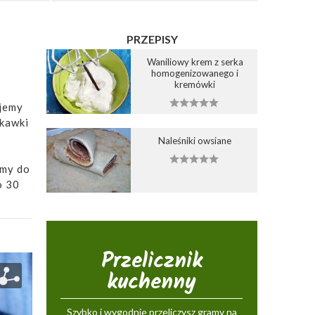
PRZEPISY
Waniliowy krem z serka
homogenizowanego i
kremówki
ajemy
skawki
Naleśniki owsiane
amy do
o 30
Przelicznik
kuchenny
Szybko i wygodnie przeliczysz gramy na