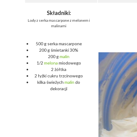
Składniki:
Lody z serka mascarpone z melonem i
malinami
500 g serka mascarpone
200 g śmietanki 30%
200 g
malin
1/2
melona
miodowego
2 żółtka
2 łyżki cukru trzcinowego
kilka świeżych
malin
do
dekoracji