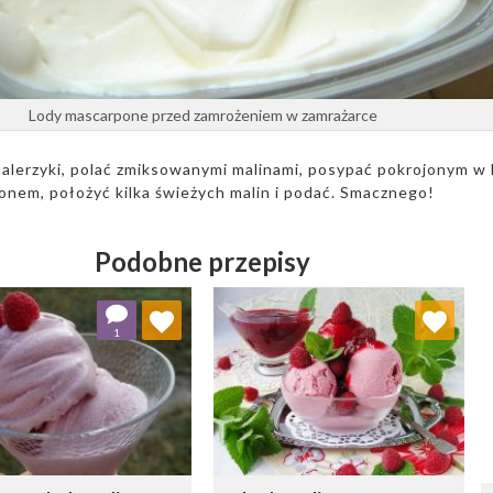
Lody mascarpone przed zamrożeniem w zamrażarce
talerzyki, polać zmiksowanymi malinami, posypać pokrojonym w
onem, położyć kilka świeżych malin i podać. Smacznego!
Podobne przepisy
Dodaj do ulubionych
Dodaj do ulubionych
1
Wybierz listę:
Wybierz listę: