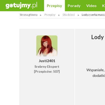
Przepisy
Porady
Video
K
Strona główna
Przepisy
Dla dzieci
Lody z serka masc
Lody 
Justi2401
Srebrny Ekspert
Wspaniałe,
[Przepisów: 507]
dodatki