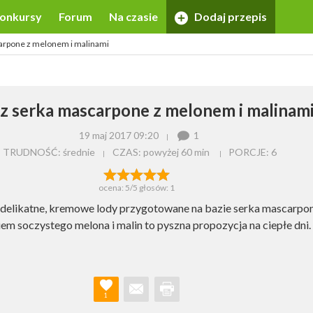
onkursy
Forum
Na czasie
Dodaj przepis
arpone z melonem i malinami
z serka mascarpone z melonem i malinam
19 maj 2017 09:20
1
TRUDNOŚĆ: średnie
CZAS:
powyżej 60 min
PORCJE:
6
ocena:
5
/5 głosów:
1
 delikatne, kremowe lody przygotowane na bazie serka mascarpo
em soczystego melona i malin to pyszna propozycja na ciepłe dni.
1