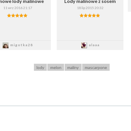
owe lody malinowe
Lody malinowe z sosem
11 wrz 2016 21:17
18 lip 2015 20:32
Zapisz
Zapisz
migotka28
alaaa
lody
melon
maliny
mascarpone