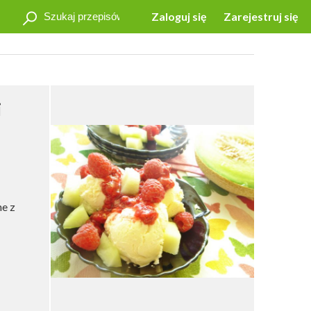
Zaloguj się
Zarejestruj się
i
ne z