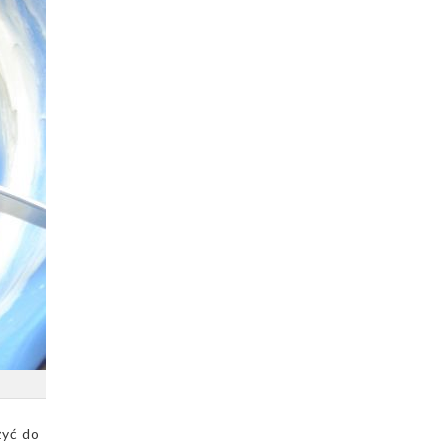
żyć do