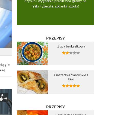
Szybko i wygodnie przeliczysz gramy na
łyżki, łyżeczki, szklanki, sztuki!
PRZEPISY
Zupa brukselkowa
ciągle
asę.
Ciasteczka francuskie z
kiwi
PRZEPISY
Serniczek na zimno o