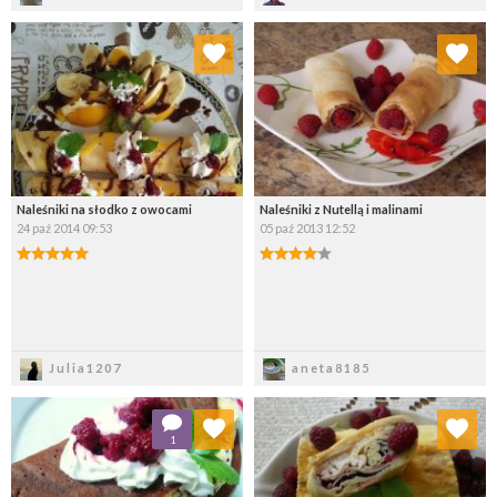
Dodaj do ulubionych
Dodaj do ulubionych
Wybierz listę:
Wybierz listę:
Naleśniki na słodko z owocami
Naleśniki z Nutellą i malinami
24 paź 2014 09:53
05 paź 2013 12:52
Zapisz
Zapisz
Julia1207
aneta8185
Dodaj do ulubionych
Dodaj do ulubionych
1
Wybierz listę:
Wybierz listę: