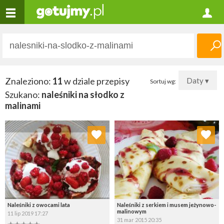
Znaleziono:
11
w dziale przepisy
Daty ▾
Sortuj wg:
Szukano:
naleśniki na słodko z
malinami
Dodaj do ulubionych
Dodaj do ulubionych
Wybierz listę:
Wybierz listę:
Naleśniki z owocami lata
Naleśniki z serkiem i musem jeżynowo-
malinowym
11 lip 2019 17:27
31 mar 2015 20:35