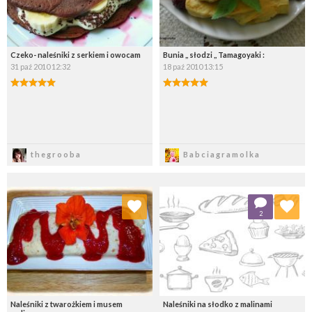
Czeko- naleśniki z serkiem i owocam
Bunia ,, słodzi ,, Tamagoyaki :
31 paź 2010 12:32
18 paź 2010 13:15
Zapisz
Zapisz
thegrooba
Babciagramolka
Dodaj do ulubionych
Dodaj do ulubionych
2
Wybierz listę:
Wybierz listę:
Naleśniki z twarożkiem i musem
Naleśniki na słodko z malinami