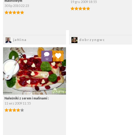
malinowym
19 gru 2009 18:55
30 lip 2010 22:23
Zapisz
Zapisz
jaNina
dobrzyngwc
Dodaj do ulubionych
12
Wybierz listę:
Naleśniki z serem i malinami :
11 wrz 2009 11:55