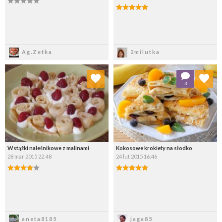
Zapisz
Zapisz
Ag.Zetka
2milutka
Dodaj do ulubionych
Dodaj do ulubionych
3
Wybierz listę:
Wybierz listę:
Wstążki naleśnikowe z malinami
Kokosowe krokiety na słodko
28 mar 2015 22:48
24 lut 2015 16:46
Zapisz
Zapisz
aneta8185
jaga85