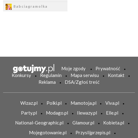
Zapisz
Babciagramolka
Moje zgody
Prywatność
Konkursy
Regulamin
Mapa serwisu
Kontakt
Reklama
DSA/Zgłoś treść
Wizaz.pl
Polki.pl
Mamotoja.pl
Viva.pl
Party.pl
Modago.pl
Ilewazy.pl
Elle.pl
National-Geographic.pl
Glamour.pl
Kobieta.pl
Mojegotowanie.pl
Przyslijprzepis.pl