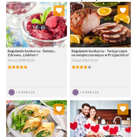
Dodaj do ulubionych
Dodaj do ulubionych
Wybierz listę:
Wybierz listę:
Regulamin konkursu - Świeżo...
Regulamin konkursu - Twój przepis
Zdrowo... Liebherr!
na świąteczne mięso w Przyjaciółce!
16 cze 2008 09:24
23 paź 2014 10:13
5.00/5
4.00/5
Zapisz
Zapisz
redakcja
redakcja
Dodaj do ulubionych
Dodaj do ulubionych
Wybierz listę:
Wybierz listę: