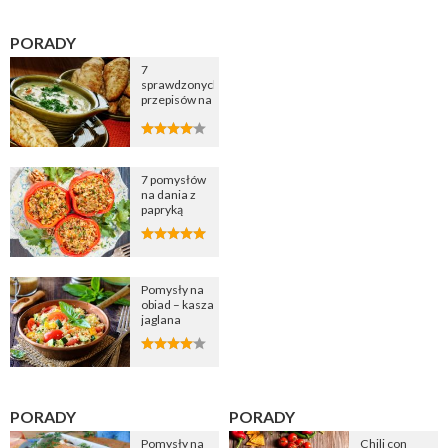
PORADY
7
sprawdzonych
przepisów na
zupę
cebulową
7 pomysłów
na dania z
papryką
Pomysły na
obiad – kasza
jaglana
PORADY
PORADY
Pomysły na
Chili con