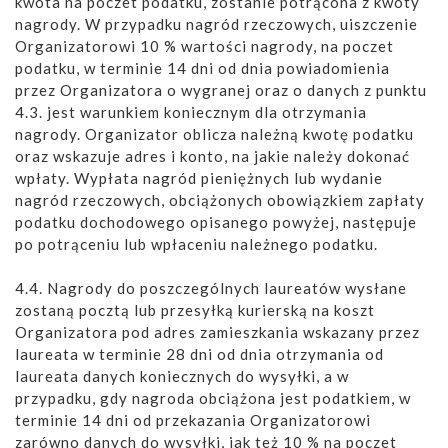
kwota na poczet podatku, zostanie potrącona z kwoty
nagrody. W przypadku nagród rzeczowych, uiszczenie
Organizatorowi 10 % wartości nagrody, na poczet
podatku, w terminie 14 dni od dnia powiadomienia
przez Organizatora o wygranej oraz o danych z punktu
4.3. jest warunkiem koniecznym dla otrzymania
nagrody. Organizator oblicza należną kwotę podatku
oraz wskazuje adres i konto, na jakie należy dokonać
wpłaty. Wypłata nagród pieniężnych lub wydanie
nagród rzeczowych, obciążonych obowiązkiem zapłaty
podatku dochodowego opisanego powyżej, następuje
po potrąceniu lub wpłaceniu należnego podatku.
4.4. Nagrody do poszczególnych laureatów wysłane
zostaną pocztą lub przesyłką kurierską na koszt
Organizatora pod adres zamieszkania wskazany przez
laureata w terminie 28 dni od dnia otrzymania od
laureata danych koniecznych do wysyłki, a w
przypadku, gdy nagroda obciążona jest podatkiem, w
terminie 14 dni od przekazania Organizatorowi
zarówno danych do wysyłki, jak też 10 % na poczet