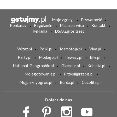
Moje zgody
Prywatność
Konkursy
Regulamin
Mapa serwisu
Kontakt
Reklama
DSA/Zgłoś treść
Wizaz.pl
Polki.pl
Mamotoja.pl
Viva.pl
Party.pl
Modago.pl
Ilewazy.pl
Elle.pl
National-Geographic.pl
Glamour.pl
Kobieta.pl
Mojegotowanie.pl
Przyslijprzepis.pl
Mojpieknyogrod.pl
Burda.pl
Cocolita.pl
Dołącz do nas