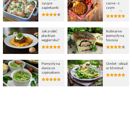
sycące
carne - z
zapiekanki
czym
podawać?
Jak zrobić
Kulinarne
placki po
pomysły na
węgiersku?
łososia
Pomysły na
Omlet - obiad
dania ze
w 10 minut
szpinakiem