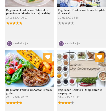
Regulamin konkursu - Naleśniki -
Regulamin Konkursu - Przez żołądek
pokaż nam, jakie lubisz najbardziej!
do serca!
17 paź 2014 08:07
10 lut 2017 13:18
5.00/5
0.00/5
Zapisz
Zapisz
redakcja
redakcja
Dodaj do ulubionych
Dodaj do ulubionych
Wybierz listę:
Wybierz listę:
Regulamin konkursu Zostań królem
Regulamin Konkurs - Moje danie w
grilla
magazynie
02 cze 2014 08:47
24 wrz 2013 11:12
5.00/5
4.00/5