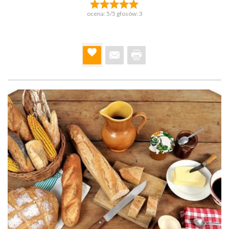
ocena:
5
/5 głosów:
3