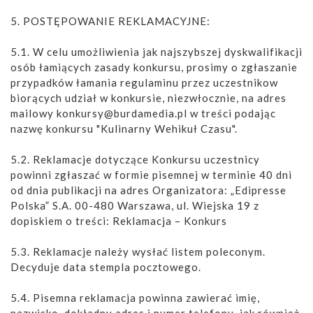
5. POSTĘPOWANIE REKLAMACYJNE:
5.1. W celu umożliwienia jak najszybszej dyskwalifikacji
osób łamiących zasady konkursu, prosimy o zgłaszanie
przypadków łamania regulaminu przez uczestnikow
biorących udział w konkursie, niezwłocznie, na adres
mailowy konkursy@burdamedia.pl w treści podając
nazwę konkursu "Kulinarny Wehikuł Czasu".
5.2. Reklamacje dotyczące Konkursu uczestnicy
powinni zgłaszać w formie pisemnej w terminie 40 dni
od dnia publikacji na adres Organizatora: „Edipresse
Polska” S.A. 00-480 Warszawa, ul. Wiejska 19 z
dopiskiem o treści: Reklamacja – Konkurs
5.3. Reklamacje należy wysłać listem poleconym.
Decyduje data stempla pocztowego.
5.4. Pisemna reklamacja powinna zawierać imię,
nazwisko, dokładny adres i numer telefonu, jak również