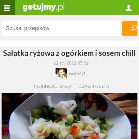
Sałatka ryżowa z ogórkiem i sosem chill
12 sty 2012 07:01
iwa643
TRUDNOŚĆ: łatwe
CZAS:
1-30 min