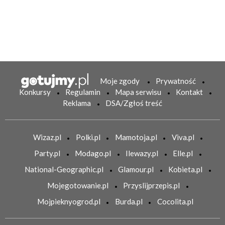
Moje zgody
Prywatność
Konkursy
Regulamin
Mapa serwisu
Kontakt
Reklama
DSA/Zgłoś treść
Wizaz.pl
Polki.pl
Mamotoja.pl
Viva.pl
Party.pl
Modago.pl
Ilewazy.pl
Elle.pl
National-Geographic.pl
Glamour.pl
Kobieta.pl
Mojegotowanie.pl
Przyslijprzepis.pl
Mojpieknyogrod.pl
Burda.pl
Cocolita.pl