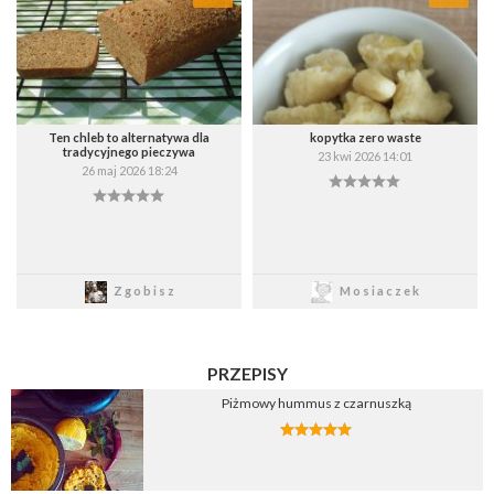
Wybierz listę:
Wybierz listę:
Ten chleb to alternatywa dla
kopytka zero waste
tradycyjnego pieczywa
23 kwi 2026 14:01
26 maj 2026 18:24
Zapisz
Zapisz
Zgobisz
Mosiaczek
PRZEPISY
Piżmowy hummus z czarnuszką