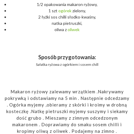
1/2 opakowania makaron ryżowy,
1 szt
ogórek
zielony,
2 łyżki sos chilli słodko-kwaśny,
natka pietruszki,
oliwa z
oliwek
Sposób przygotowania:
Sałatka ryżowa z ogórkiem i sosem chill
Makaron ryżowy zalewamy wrzątkiem .Nakrywamy
pokrywką i odstawiamy na 5 min . Następnie odcedzamy
. Ogórka myjemy ,obieramy z skórki i kroimy w drobną
kosteczkę .Natkę pietruszki myjemy suszymy i siekamy
dość grubo . Mieszamy z zimnym odcedzonym
makaronem . Doprawiamy do smaku sosem chilli i
kropimy oliwą z oliwek . Podajemy na zimno .