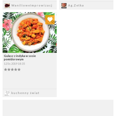
Zapisz
Zapisz
WanilioweImprowizacj
Ag.Zetka
Dodaj do ulubionych
Wybierz listę:
Gulasz z indyka w sosie
pomidorowym
12 lis 2019 18:35
Zapisz
kuchenny świat