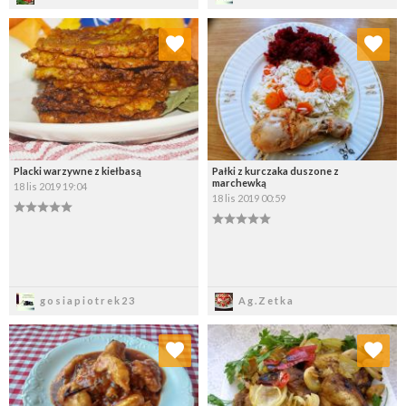
Dodaj do ulubionych
Dodaj do ulubionych
Wybierz listę:
Wybierz listę:
Placki warzywne z kiełbasą
Pałki z kurczaka duszone z
marchewką
18 lis 2019 19:04
18 lis 2019 00:59
Zapisz
Zapisz
gosiapiotrek23
Ag.Zetka
Dodaj do ulubionych
Dodaj do ulubionych
Wybierz listę:
Wybierz listę: