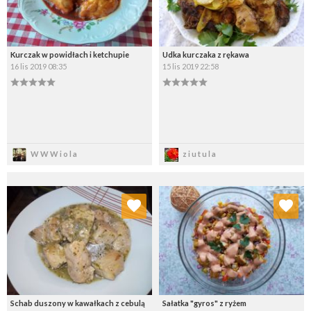
Kurczak w powidłach i ketchupie
Udka kurczaka z rękawa
16 lis 2019 08:35
15 lis 2019 22:58
Zapisz
Zapisz
WWWiola
ziutula
Dodaj do ulubionych
Dodaj do ulubionych
Wybierz listę:
Wybierz listę:
Schab duszony w kawałkach z cebulą
Sałatka "gyros" z ryżem