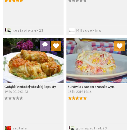
Zapisz
Zapisz
gosiapiotrek23
Milycooking
Dodaj do ulubionych
Dodaj do ulubionych
2
Wybierz listę:
Wybierz listę:
Gołąbki z młodej włoskiej kapusty
Surówka z sosem czosnkowym
19 lis 2019 01:23
18 lis 2019 19:16
Zapisz
Zapisz
ziutula
gosiapiotrek23