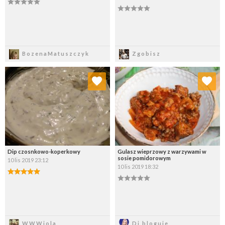
Zapisz
Zapisz
BozenaMatuszczyk
Zgobisz
Dodaj do ulubionych
Dodaj do ulubionych
Wybierz listę:
Wybierz listę:
Dip czosnkowo-koperkowy
Gulasz wieprzowy z warzywami w
sosie pomidorowym
10 lis 2019 23:12
10 lis 2019 18:32
Zapisz
Zapisz
WWWiola
Di bloguje