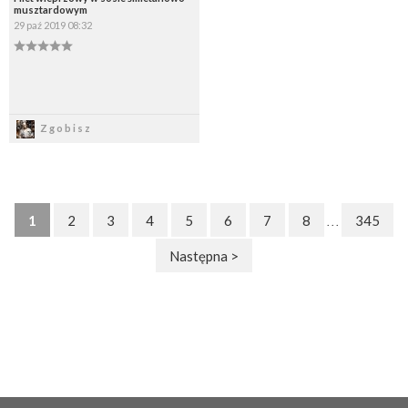
musztardowym
29 paź 2019 08:32
Zapisz
Zgobisz
1
2
3
4
5
6
7
8
345
. . .
Następna >