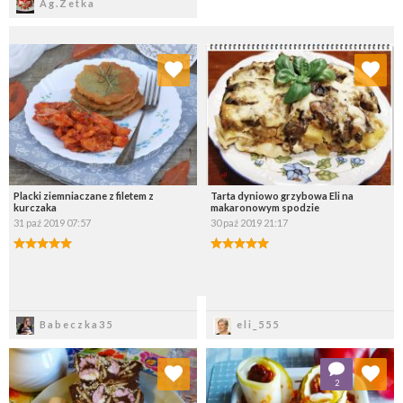
Ag.Zetka
Dodaj do ulubionych
Dodaj do ulubionych
Wybierz listę:
Wybierz listę:
Placki ziemniaczane z filetem z
Tarta dyniowo grzybowa Eli na
kurczaka
makaronowym spodzie
31 paź 2019 07:57
30 paź 2019 21:17
Zapisz
Zapisz
Babeczka35
eli_555
Dodaj do ulubionych
Dodaj do ulubionych
2
Wybierz listę:
Wybierz listę: