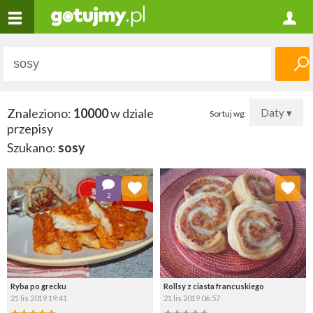
Znaleziono:
10000
w dziale
Daty ▾
Sortuj wg:
przepisy
Szukano:
sosy
Dodaj do ulubionych
Dodaj do ulubionych
2
Wybierz listę:
Wybierz listę:
Ryba po grecku
Rollsy z ciasta francuskiego
21 lis 2019 19:41
21 lis 2019 06:57