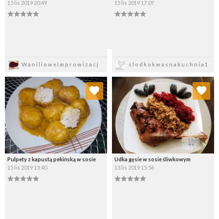
15 lis 2019 20:49
15 lis 2019 17:07
Zapisz
Zapisz
WanilioweImprowizacj
slodkokwasnakuchnia1
Dodaj do ulubionych
Dodaj do ulubionych
Wybierz listę:
Wybierz listę:
Pulpety z kapustą pekińską w sosie
Udka gęsie w sosie śliwkowym
15 lis 2019 13:40
13 lis 2019 15:56