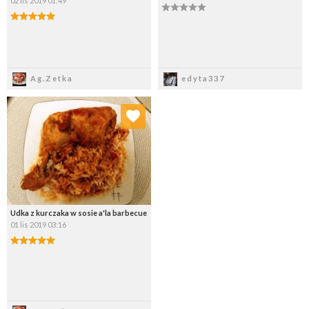
02 lis 2019 01:49
Zapisz
Zapisz
Ag.Zetka
edyta337
Dodaj do ulubionych
Wybierz listę:
Udka z kurczaka w sosie a'la barbecue
01 lis 2019 03:16
Zapisz