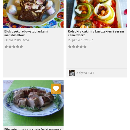
Blok czekoladowy z piankami
Roladki z cukinii z kurczakiem i serem
marshmallow
camembert
30 paź 2019 09:54
29 paź 2019 21:37
Zapisz
Zapisz
edyta337
Dodaj do ulubionych
Wybierz listę:
Filet wieprzowy w sosie śmietanowo -