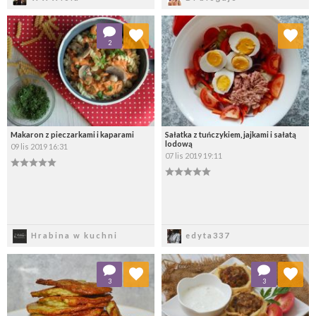
Dodaj do ulubionych
Dodaj do ulubionych
2
Wybierz listę:
Wybierz listę:
Makaron z pieczarkami i kaparami
Sałatka z tuńczykiem, jajkami i sałatą
lodową
09 lis 2019 16:31
07 lis 2019 19:11
Zapisz
Zapisz
Hrabina w kuchni
edyta337
Dodaj do ulubionych
Dodaj do ulubionych
3
3
Wybierz listę:
Wybierz listę: