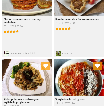
Placki ziemniaczane z cukinią i
Kruche miseczki z farszem mięsnym
brokułami
03 lis 2019 19:00
03 lis 2019 20:06
Zapisz
Zapisz
gosiapiotrek23
iziona
Dodaj do ulubionych
Dodaj do ulubionych
Wybierz listę:
Wybierz listę:
Stek z polędwicy wołowej na
Spaghetii a’la bolognese
tagliatelle grzybowym
01 lis 2019 20:44