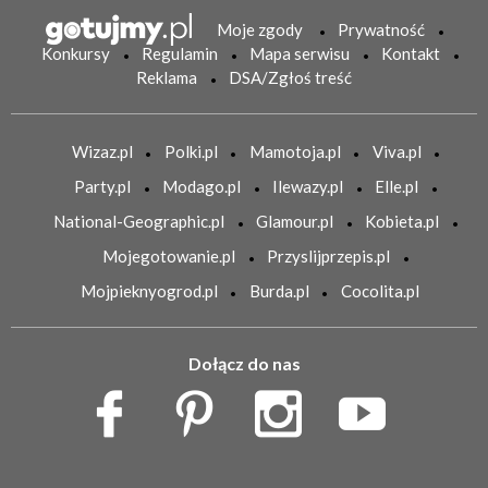
Moje zgody
Prywatność
Konkursy
Regulamin
Mapa serwisu
Kontakt
Reklama
DSA/Zgłoś treść
Wizaz.pl
Polki.pl
Mamotoja.pl
Viva.pl
Party.pl
Modago.pl
Ilewazy.pl
Elle.pl
National-Geographic.pl
Glamour.pl
Kobieta.pl
Mojegotowanie.pl
Przyslijprzepis.pl
Mojpieknyogrod.pl
Burda.pl
Cocolita.pl
Dołącz do nas