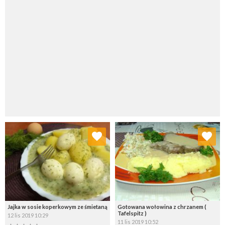
Dodaj do ulubionych
Dodaj do ulubionych
Wybierz listę:
Wybierz listę:
Jajka w sosie koperkowym ze śmietaną
Gotowana wołowina z chrzanem (
Tafelspitz )
12 lis 2019 10:29
11 lis 2019 10:52