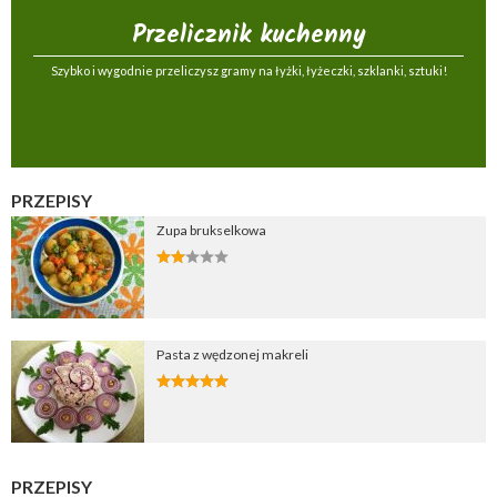
Przelicznik kuchenny
Szybko i wygodnie przeliczysz gramy na łyżki, łyżeczki, szklanki, sztuki!
PRZEPISY
Zupa brukselkowa
Pasta z wędzonej makreli
PRZEPISY