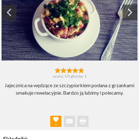
ocena:
5
/5 głosów:
1
Jajecznica na wędzące ze szczypiorkiem podana z grzankami
smakuje rewelacyjnie. Bardzo ją lubimy i polecamy.
1