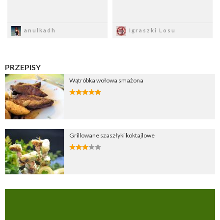
Zapisz
Zapisz
anulkadh
Igraszki Losu
PRZEPISY
Wątróbka wołowa smażona
Grillowane szaszłyki koktajlowe