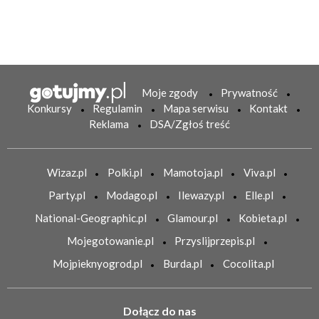
Moje zgody
Prywatność
Konkursy
Regulamin
Mapa serwisu
Kontakt
Reklama
DSA/Zgłoś treść
Wizaz.pl
Polki.pl
Mamotoja.pl
Viva.pl
Party.pl
Modago.pl
Ilewazy.pl
Elle.pl
National-Geographic.pl
Glamour.pl
Kobieta.pl
Mojegotowanie.pl
Przyslijprzepis.pl
Mojpieknyogrod.pl
Burda.pl
Cocolita.pl
Dołącz do nas