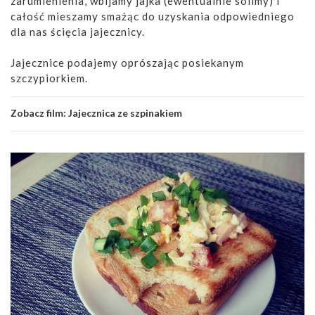
zarumienienia, wbijamy jajka (ewentualnie solimy) i
całość mieszamy smażąc do uzyskania odpowiedniego
dla nas ścięcia jajecznicy.
Jajecznice podajemy oprószając posiekanym
szczypiorkiem.
Zobacz film:
Jajecznica ze szpinakiem