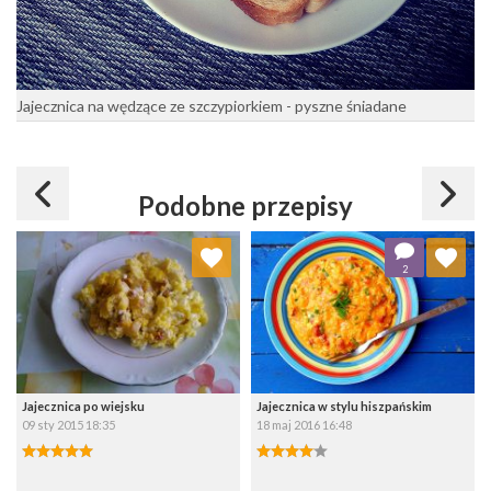
Jajecznica na wędzące ze szczypiorkiem - pyszne śniadane
Podobne przepisy
Dodaj do ulubionych
Dodaj do ulubionych
2
Wybierz listę:
Wybierz listę:
Jajecznica po wiejsku
Jajecznica w stylu hiszpańskim
09 sty 2015 18:35
18 maj 2016 16:48