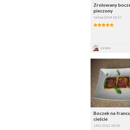
Zrolowany bocz
pieczony
16 kwi 2014 18:37
Zapis
zewa
Dodaj do 
W
Boczek na franc
cieście
14 lis 2012 18:58