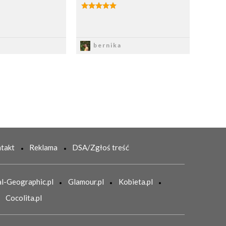
apisz
Zapisz
bernika
takt
Reklama
DSA/Zgłoś treść
l-Geographic.pl
Glamour.pl
Kobieta.pl
Cocolita.pl