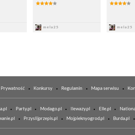
z
Zapisz
Z
mela25
mela25
Prywatność
Konkursy
Regulamin
Mapa serwisu
Kon
a.pl
Party.pl
Modago.pl
Ilewazy.pl
Elle.pl
Nationa
anie.pl
Przyslijprzepis.pl
Mojpieknyogrod.pl
Burda.pl