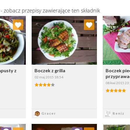
k
- zobacz przepisy zawierające ten składnik
ulubionych
Dodaj do ulubionych
Dod
ybierz listę:
Wybierz listę:
apusty z
Boczek z grilla
Boczek pie
przyprawa
02 maj 2015 18:54
08 kwi 2015 23
z
Zapisz
Z
Gracer
Reniz
ulubionych
Dodaj do ulubionych
Dod