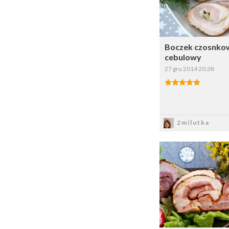
Boczek czosnko
cebulowy
27 gru 2014 20:38
Zapis
2milutka
Dodaj do 
W