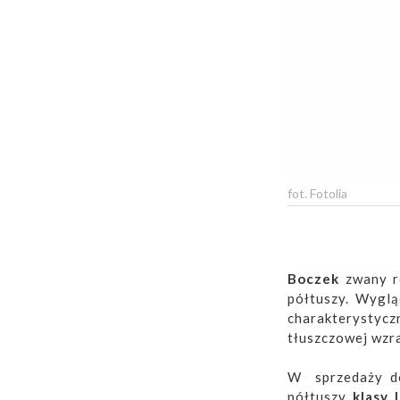
fot. Fotolia
Boczek
zwany 
półtuszy. Wyglą
charakterystycz
tłuszczowej wzra
W sprzedaży d
półtuszy
klasy I 