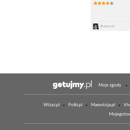
Zapis
Konczi
Moje zgody
Wizaz.pl
Polki.pl
Mamotoja.pl
Viv
Mojegotow