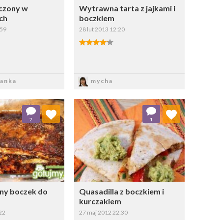
czony w
Wytrawna tarta z jajkami i
ch
boczkiem
:59
28 lut 2013 12:20
apisz
Zapisz
anka
mycha
aj do ulubionych
Dodaj do ulubionych
2
1
Wybierz listę:
Wybierz listę:
ny boczek do
Quasadilla z boczkiem i
kurczakiem
22
27 maj 2012 22:30