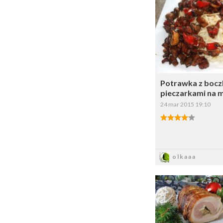
W
Potrawka z bocz
pieczarkami na 
24 mar 2015 19:10
Zapis
olkaaa
Dodaj do 
W