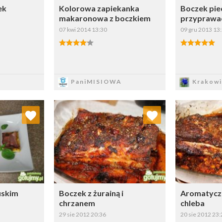
ek
Kolorowa zapiekanka
Boczek pie
makaronowa z boczkiem
przyprawa
07 kwi 2014 13:30
09 gru 2013 13
z
Zapisz
Z
PaniMISIOWA
Krakowi
ulubionych
Dodaj do ulubionych
Dod
ybierz listę:
Wybierz listę:
uskim
Boczek z żurainą i
Aromatycz
chrzanem
chleba
29 sie 2012 20:36
20 sie 2012 23: