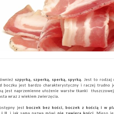
również
szpyrką, szperką, sperką, spyrką
. Jest to rodza
d boczku jest bardzo charakterystyczny i raczej trudno j
ną jest naprzemienne ułożenie warstw tkanki tłuszczowej 
sta wraz z wiekiem zwierzęcia.
ostępny jest
boczek bez kości, boczek z kością i w pl
i II,
i jak sama nazwa mówi
nie zawiera kości.
Mięso je