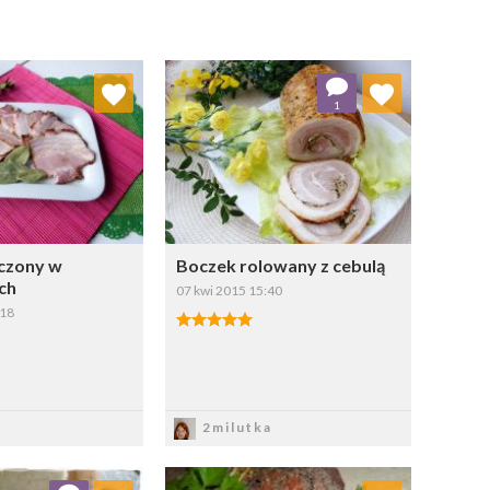
aj do ulubionych
Dodaj do ulubionych
1
Wybierz listę:
Wybierz listę:
czony w
Boczek rolowany z cebulą
ch
07 kwi 2015 15:40
:18
apisz
Zapisz
2milutka
aj do ulubionych
Dodaj do ulubionych