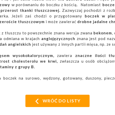
czowy
w porównaniu do boczku z kością. Natomiast
bocze
 przerost tkanki tłuszczowej.
Zazwyczaj pochodzi z roz
berka. Jeżeli zaś chodzi o przygotowany
boczek w pla
zeroście tłuszczowym
i może zawierać
drobne jadalne chr
 z tłuszczu to powszechnie znana wersja zwana
bekonem
,
ka odmiana w krajach
anglojęzycznych
znana jest pod na
dań angielskich
jest używany z innych partii mięsa, np. ze s
ęsem wysokokalorycznym,
zawiera
znaczne ilości tł
ost cholesterolu we krwi,
zwłaszcza u osób obciążon
taminy z grupy B.
boczek na surowo, wędzony, gotowany, duszony, pieczon
WRÓĆ DO LISTY