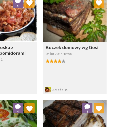
5
Wybierz listę:
Wybierz listę:
oska z
Boczek domowy wg Gosi
 pomidorami
05 lut 2015 18:50
51
apisz
Zapisz
gosia p.
aj do ulubionych
Dodaj do ulubionych
4
1
Wybierz listę:
Wybierz listę: