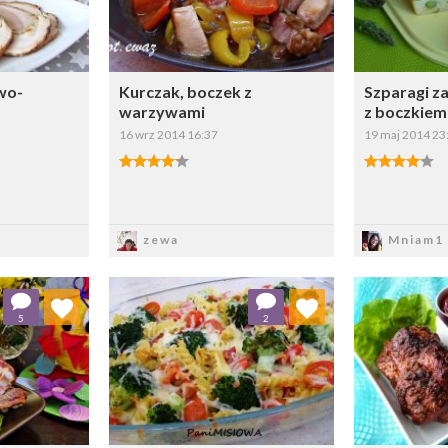
wo-
Kurczak, boczek z
Szparagi z
warzywami
z boczkiem
16 wrz 2014 16:37
19 maj 2014 23
z
Zapisz
Z
zewa
Mniam1
ulubionych
Dodaj do ulubionych
Dod
5
2
ybierz listę:
Wybierz listę: