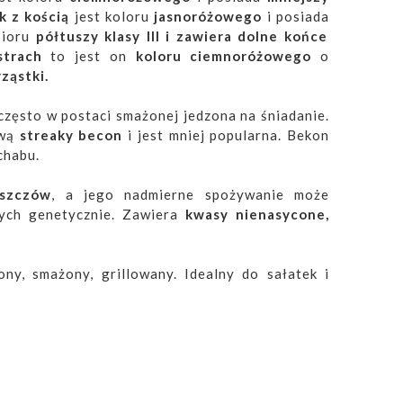
k z kością
jest koloru
jasnoróżowego
i posiada
bioru
półtuszy klasy III i zawiera dolne końce
strach
to jest on
koloru ciemnoróżowego
o
ząstki.
 często w postaci smażonej jedzona na śniadanie.
zwą
streaky becon
i jest mniej popularna. Bekon
chabu.
uszczów
, a jego nadmierne spożywanie może
ych genetycznie. Zawiera
kwasy nienasycone,
y, smażony, grillowany. Idealny do sałatek i