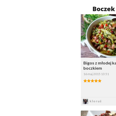
Bocze
Dodaj do 
W
Bigos z młodej k
boczkiem
16 maj 2015 13:51
Zapis
kloruś
Dodaj do 