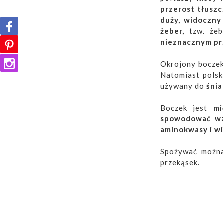
przerost tłusz
duży, widoczny
żeber,
tzw. że
nieznacznym pr
Okrojony boczek
Natomiast pols
używany do
śnia
Boczek jest
mi
spowodować wzr
aminokwasy i wi
Spożywać można 
przekąsek.