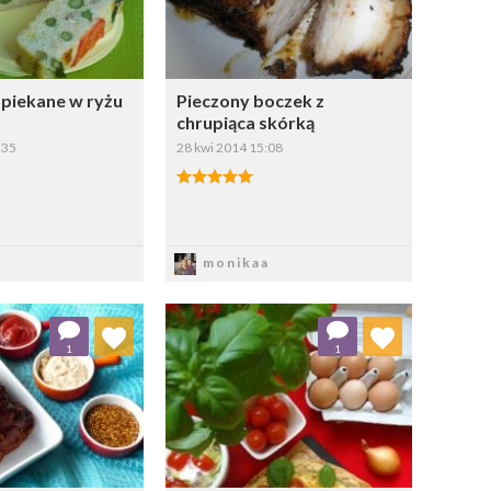
apiekane w ryżu
Pieczony boczek z
chrupiąca skórką
:35
28 kwi 2014 15:08
apisz
Zapisz
monikaa
aj do ulubionych
Dodaj do ulubionych
1
1
Wybierz listę:
Wybierz listę: