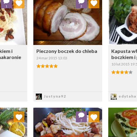
1
2
ybierz listę:
Wybierz listę:
kiem i
Pieczony boczek do chleba
Kapusta wł
makaronie
boczkiem i
24 mar 2015 13:03
10 lut 2015 19:
z
Zapisz
Z
Justyna92
edytaha
ulubionych
Dodaj do ulubionych
Dod
2
ybierz listę:
Wybierz listę: