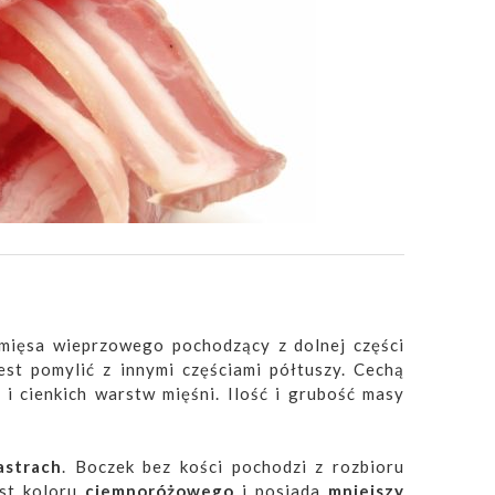
j mięsa wieprzowego pochodzący z dolnej części
est pomylić z innymi częściami półtuszy. Cechą
i cienkich warstw mięśni. Ilość i grubość masy
astrach
. Boczek bez kości pochodzi z rozbioru
st koloru
ciemnoróżowego
i posiada
mniejszy