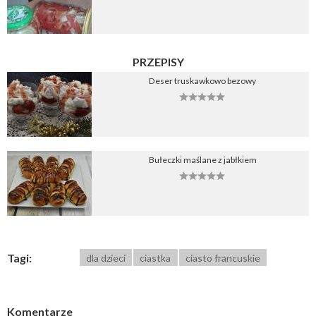
PRZEPISY
Deser truskawkowo bezowy
Bułeczki maślane z jabłkiem
Tagi:
dla dzieci
ciastka
ciasto francuskie
Komentarze