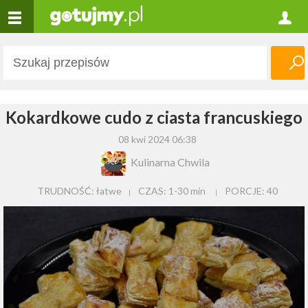
Kokardkowe cudo z ciasta francuskiego
08 kwi 2024 06:38
Kulinarna Chwila
TRUDNOŚĆ: łatwe
CZAS:
1-30 min
PORCJE:
40