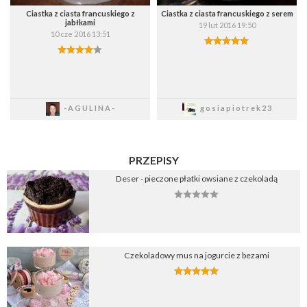
Ciastka z ciasta francuskiego z
Ciastka z ciasta francuskiego z serem
jabłkami
19 lut 2016 19:50
10 cze 2016 13:51
Zapisz
Zapisz
-AGULINA-
gosiapiotrek23
PRZEPISY
Deser - pieczone płatki owsiane z czekoladą
Czekoladowy mus na jogurcie z bezami