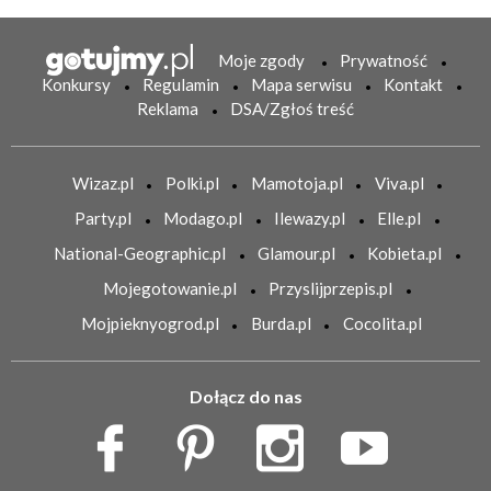
Moje zgody
Prywatność
Konkursy
Regulamin
Mapa serwisu
Kontakt
Reklama
DSA/Zgłoś treść
Wizaz.pl
Polki.pl
Mamotoja.pl
Viva.pl
Party.pl
Modago.pl
Ilewazy.pl
Elle.pl
National-Geographic.pl
Glamour.pl
Kobieta.pl
Mojegotowanie.pl
Przyslijprzepis.pl
Mojpieknyogrod.pl
Burda.pl
Cocolita.pl
Dołącz do nas