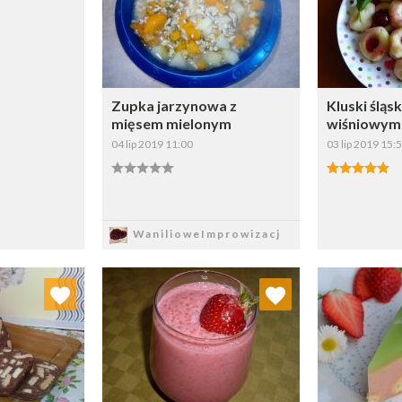
Zupka jarzynowa z
Kluski śląs
mięsem mielonym
wiśniowym
04 lip 2019 11:00
03 lip 2019 15:
Zapisz
Z
WanilioweImprowizacj
 ulubionych
Dodaj do ulubionych
Doda
ybierz listę:
Wybierz listę: