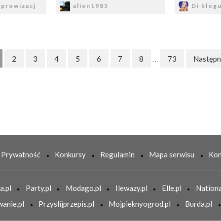
prowizacj
alien1985
Di blogu
2
3
4
5
6
7
8
73
Następn
. . .
Prywatność
Konkursy
Regulamin
Mapa serwisu
Kon
a.pl
Party.pl
Modago.pl
Ilewazy.pl
Elle.pl
Nationa
anie.pl
Przyslijprzepis.pl
Mojpieknyogrod.pl
Burda.pl