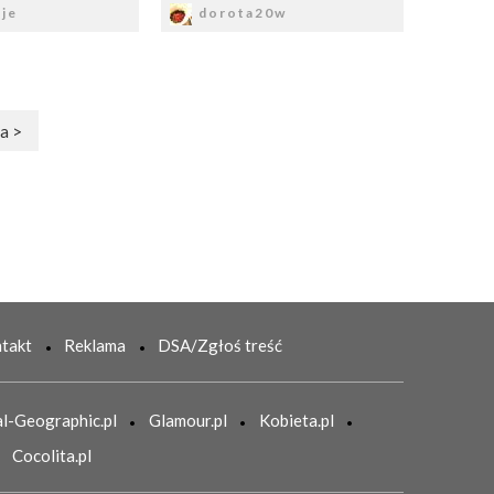
je
dorota20w
a >
takt
Reklama
DSA/Zgłoś treść
l-Geographic.pl
Glamour.pl
Kobieta.pl
Cocolita.pl