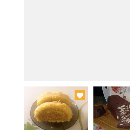
Dodaj do ulubionych
Dodaj do
Wybierz listę:
W