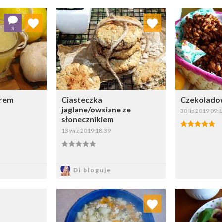
 ulubionych
Dodaj do ulubionych
Doda
3
ybierz listę:
Wybierz listę:
irem
Ciasteczka
Czekoladow
jaglane/owsiane ze
30 lip 2019 09:
słonecznikiem
13 wrz 2019 18:39
sz
Zapisz
Z
Di bloguje
Dodaj do ulubionych
Doda
Wybierz listę: