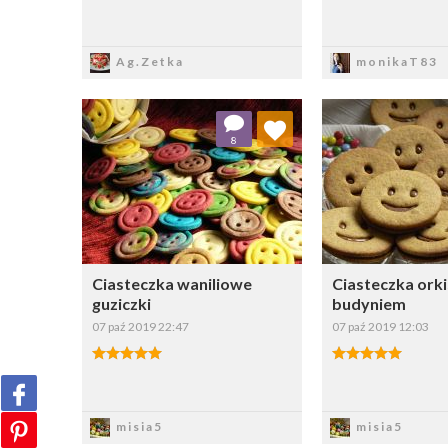
Zapisz
Zapi
Ag.Zetka
monikaT83
Dodaj do ulubionych
Dodaj do
8
Wybierz listę:
W
Ciasteczka waniliowe
Ciasteczka ork
guziczki
budyniem
07 paź 2019 22:47
07 paź 2019 12:03
Zapisz
Zapi
misia5
misia5