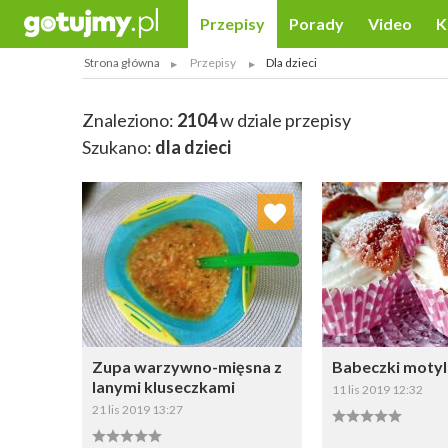
Przepisy
Porady
Video
K
Strona główna
Przepisy
Dla dzieci
Znaleziono:
2104
w dziale przepisy
Szukano:
dla dzieci
Dodaj do ulubionych
Dodaj do
Wybierz listę:
W
Zupa warzywno-mięsna z
Babeczki motyl
lanymi kluseczkami
11 lis 2019 12:32
21 lis 2019 13:27