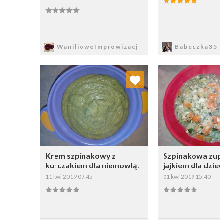
Zapisz
Zapi
WanilioweImprowizacj
Babeczka35
Dodaj do ulubionych
Dodaj do
Wybierz listę:
W
Krem szpinakowy z
Szpinakowa zup
kurczakiem dla niemowląt
jajkiem dla dzie
11 kwi 2019 09:45
01 kwi 2019 15:40
Zapisz
Zapi