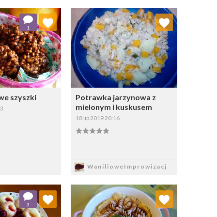
j do ulubionych
Dodaj do ulubionych
1
Wybierz listę:
Wybierz listę:
e szyszki
Potrawka jarzynowa z
mielonym i kuskusem
13
18 lip 2019 20:16
apisz
Zapisz
WanilioweImprowizacj
j do ulubionych
Dodaj do ulubionych
3
Wybierz listę:
Wybierz listę: