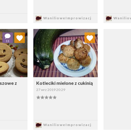
sz
Zapisz
Z
WanilioweImprowizacj
Wanilio
 ulubionych
Dodaj do ulubionych
11
ybierz listę:
Wybierz listę:
iszowe z
Kotleciki mielone z cukinią
27 wrz 2019 20:29
sz
Zapisz
WanilioweImprowizacj