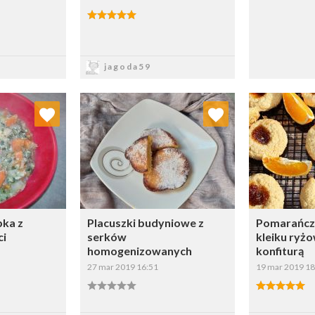
sz
Zapisz
jagoda59
 ulubionych
Dodaj do ulubionych
Doda
ybierz listę:
Wybierz listę:
ka z
Placuszki budyniowe z
Pomarańczo
ci
serków
kleiku ryż
homogenizowanych
konfiturą
27 mar 2019 16:51
19 mar 2019 18
sz
Zapisz
Z