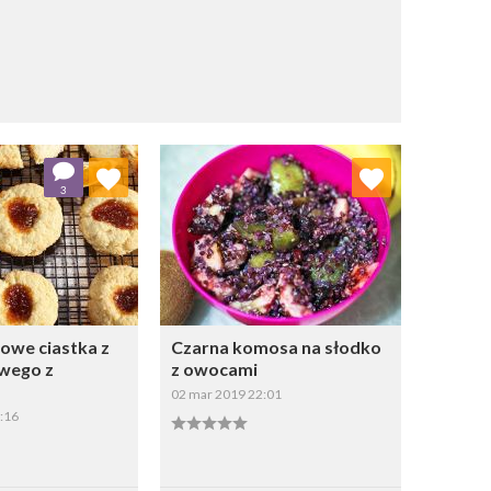
j do ulubionych
Dodaj do ulubionych
3
Wybierz listę:
Wybierz listę:
we ciastka z
Czarna komosa na słodko
owego z
z owocami
02 mar 2019 22:01
:16
apisz
Zapisz