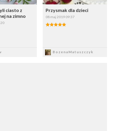
yli ciasto z
Przysmak dla dzieci
nej na zimno
08 maj 2019 09:37
:20
apisz
Zapisz
w
BozenaMatuszczyk