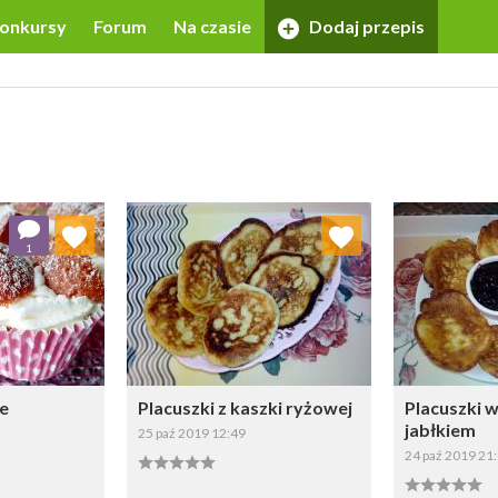
onkursy
Forum
Na czasie
Dodaj przepis
 ulubionych
Dodaj do ulubionych
Doda
1
ybierz listę:
Wybierz listę:
e
Placuszki z kaszki ryżowej
Placuszki w
jabłkiem
25 paź 2019 12:49
24 paź 2019 21