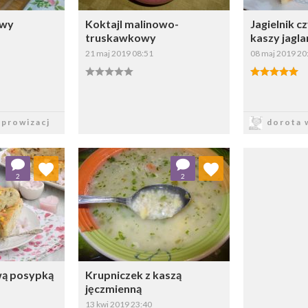
owy
Koktajl malinowo-
Jagielnik cz
truskawkowy
kaszy jagla
21 maj 2019 08:51
08 maj 2019 20
sz
Zapisz
Z
prowizacj
dorota 
 ulubionych
Dodaj do ulubionych
2
2
ybierz listę:
Wybierz listę:
wą posypką
Krupniczek z kaszą
jęczmienną
13 kwi 2019 23:40