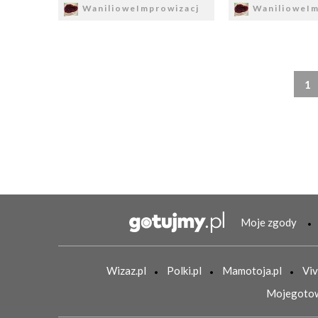
WanilioweImprowizacj
WanilioweIm
1
Moje zgody
Wizaz.pl
Polki.pl
Mamotoja.pl
Viv
Mojegotow