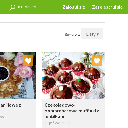
Zaloguj się
Zarejestruj się
Daty ▾
Sortuj wg:
j do ulubionych
Dodaj do ulubionych
Wybierz listę:
Wybierz listę:
aniliowe z
Czekoladowo-
pomarańczowe muffinki z
lentilkami
:00
13 paź 2019 20:40