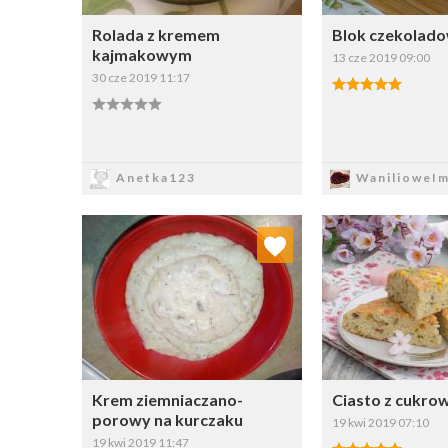
Rolada z kremem
Blok czekolad
kajmakowym
13 cze 2019 09:00
30 cze 2019 11:17
Zapisz
Zapi
Anetka123
WanilioweIm
Dodaj do ulubionych
Dodaj do
Wybierz listę:
W
Krem ziemniaczano-
Ciasto z cukro
porowy na kurczaku
19 kwi 2019 07:10
19 kwi 2019 11:47