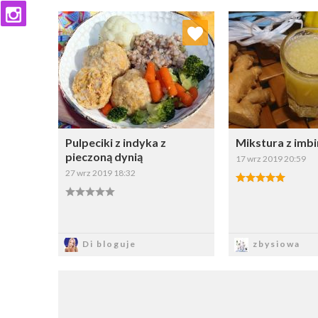
Dodaj do ulubionych
Dodaj do
Wybierz listę:
W
Pulpeciki z indyka z
Mikstura z imb
pieczoną dynią
17 wrz 2019 20:59
27 wrz 2019 18:32
Zapisz
Zapi
Di bloguje
zbysiowa