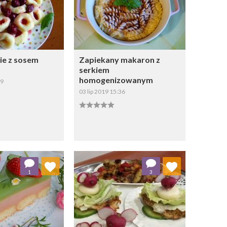
kie z sosem
Zapiekany makaron z
serkiem
homogenizowanym
59
03 lip 2019 15:36
apisz
Zapisz
j do ulubionych
Dodaj do ulubionych
1
3
Wybierz listę:
Wybierz listę: