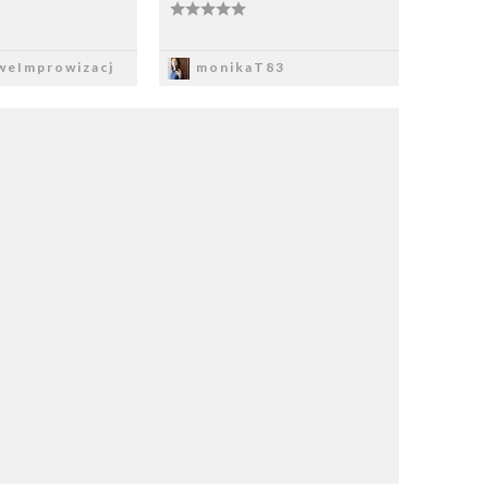
apisz
Zapisz
weImprowizacj
monikaT83