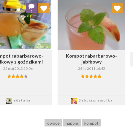
Dodaj do ulubionych
Dodaj do ulubionych
5
Wybierz listę:
Wybierz listę:
mpot rabarbarowo-
Kompot rabarbarowo-
łkowy z goździkami
jabłkowy
25 maj 2013 20:06
26 lip 2011 16:45
Zapisz
Zapisz
edytaha
Babciagramolka
owoce
napoje
kompot