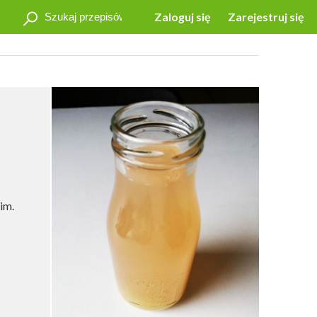
Zaloguj się
Zarejestruj się
im.