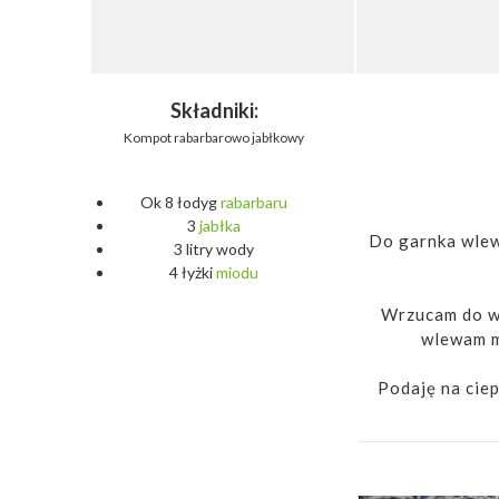
Składniki:
Kompot rabarbarowo jabłkowy
Ok 8 łodyg
rabarbaru
3
jabłka
Do garnka wlewa
3 litry wody
4 łyżki
miodu
Wrzucam do wo
wlewam m
Podaję na ciep