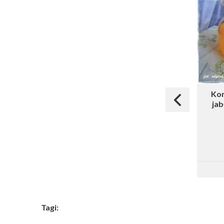
Ko
jab
Tagi: