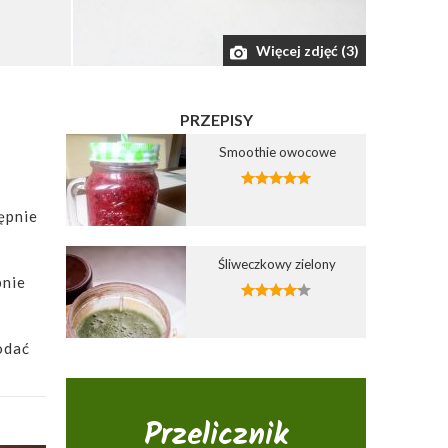
Więcej zdjęć (3)
PRZEPISY
Smoothie owocowe
ępnie
Śliweczkowy zielony
pnie
odać
Przelicznik