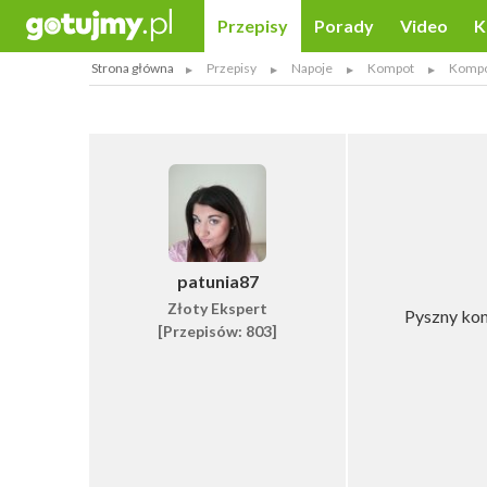
Przepisy
Porady
Video
K
Strona główna
Przepisy
Napoje
Kompot
Kompot
patunia87
Złoty Ekspert
Pyszny kom
[Przepisów: 803]