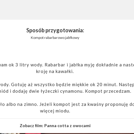
Sposób przygotowania:
Kompot rabarbarowo jabłkowy
m ok 3 litry wody. Rabarbar i jabłka myję dokładnie a nast
kroję na kawałki.
dy. Gotuję aż wszystko będzie miękkie ok 20 minut. Nastę
iód i dodaję dwie łyżeczki cynamonu. Kompot przecedzam.
ło albo na zimno. Jeżeli kompot jest za kwaśny proponuję d
więcej miodu.
Zobacz film:
Panna cotta z owocami