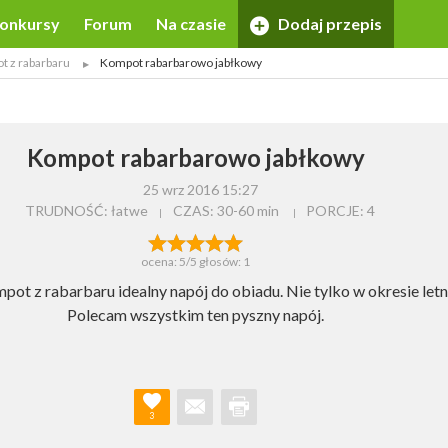
onkursy
Forum
Na czasie
Dodaj przepis
 z rabarbaru
Kompot rabarbarowo jabłkowy
Kompot rabarbarowo jabłkowy
25 wrz 2016 15:27
TRUDNOŚĆ: łatwe
CZAS:
30-60 min
PORCJE:
4
ocena:
5
/5 głosów:
1
pot z rabarbaru idealny napój do obiadu. Nie tylko w okresie letn
Polecam wszystkim ten pyszny napój.
3