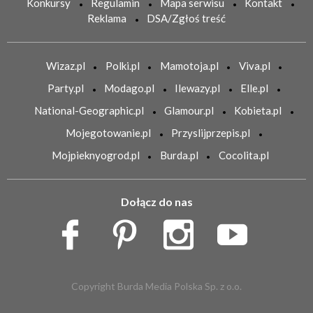
Konkursy
Regulamin
Mapa serwisu
Kontakt
Reklama
DSA/Zgłoś treść
Wizaz.pl
Polki.pl
Mamotoja.pl
Viva.pl
Party.pl
Modago.pl
Ilewazy.pl
Elle.pl
National-Geographic.pl
Glamour.pl
Kobieta.pl
Mojegotowanie.pl
Przyslijprzepis.pl
Mojpieknyogrod.pl
Burda.pl
Cocolita.pl
Dołącz do nas
Copyright Burda Media Polska Sp. z o.o.