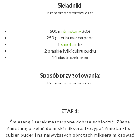
Składniki:
Krem oreo do tortów i ciast
500 ml
śmietany
30%
250 g serka mascarpone
1
śmietan
-fix
2 płaskie łyżki cukru pudru
14 ciasteczek oreo
Sposób przygotowania:
Krem oreo do tortów i ciast
ETAP 1:
Śmietanę i serek mascarpone dobrze schłodzić. Zimną
śmietanę przelać do miski miksera. Dosypać śmietan-fix i
cukier puder i na najwyższych obrotach miksera miksować