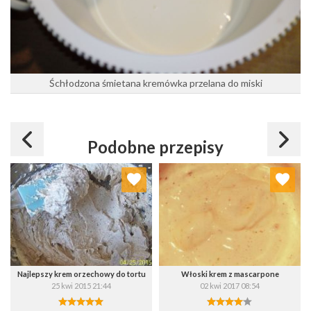
Śchłodzona śmietana kremówka przelana do miski
Podobne przepisy
Dodaj do ulubionych
Dodaj do ulubionych
Wybierz listę:
Wybierz listę:
Najlepszy krem orzechowy do tortu
Włoski krem z mascarpone
25 kwi 2015 21:44
02 kwi 2017 08:54