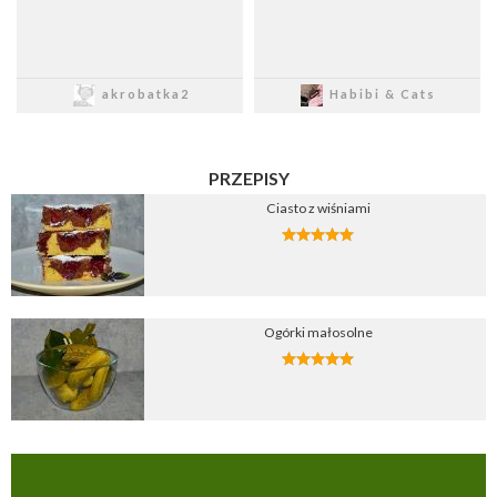
Zapisz
Zapisz
akrobatka2
Habibi & Cats
PRZEPISY
Ciasto z wiśniami
Ogórki małosolne