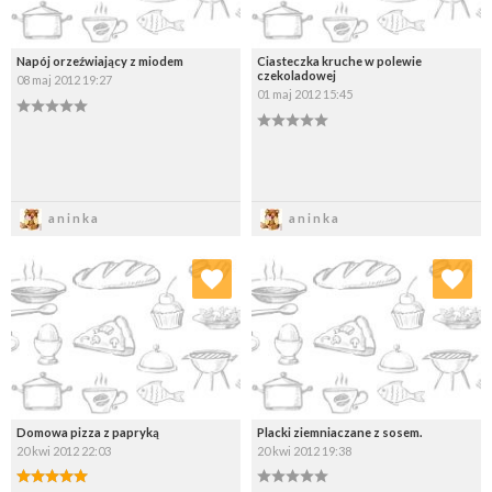
Napój orzeźwiający z miodem
Ciasteczka kruche w polewie
czekoladowej
08 maj 2012 19:27
01 maj 2012 15:45
Zapisz
Zapisz
aninka
aninka
Dodaj do ulubionych
Dodaj do ulubionych
Wybierz listę:
Wybierz listę:
Domowa pizza z papryką
Placki ziemniaczane z sosem.
20 kwi 2012 22:03
20 kwi 2012 19:38