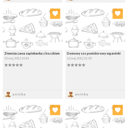
Dodaj do ulubionych
Dodaj do ulubionych
Wybierz listę:
Wybierz listę:
Ziemniaczana zapiekanka z boczkiem
Domowy sos pomidorowy wg aninki
23 maj 2012 10:41
12 maj 2012 21:05
Zapisz
Zapisz
aninka
aninka
Dodaj do ulubionych
Dodaj do ulubionych
Wybierz listę:
Wybierz listę: