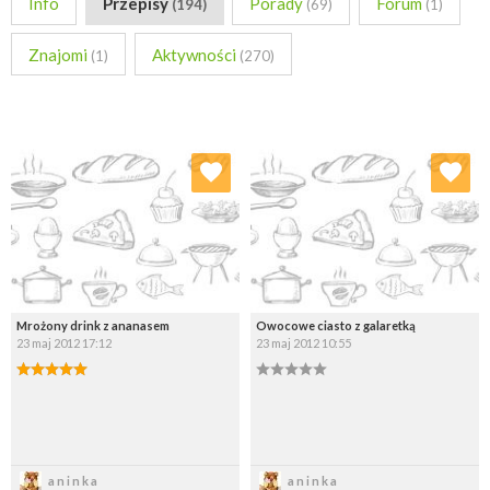
Info
Przepisy
Porady
Forum
(194)
(69)
(1)
Znajomi
Aktywności
(1)
(270)
Dodaj do ulubionych
Dodaj do ulubionych
Wybierz listę:
Wybierz listę:
Mrożony drink z ananasem
Owocowe ciasto z galaretką
23 maj 2012 17:12
23 maj 2012 10:55
Zapisz
Zapisz
aninka
aninka