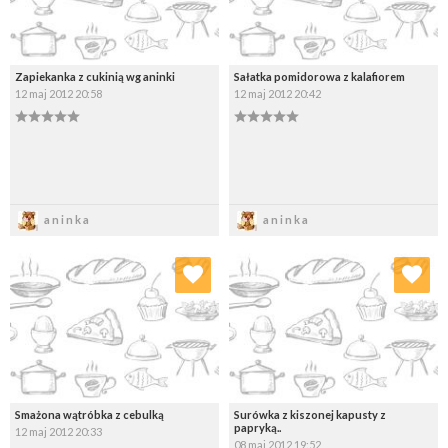
Zapiekanka z cukinią wg aninki
Sałatka pomidorowa z kalafiorem
12 maj 2012 20:58
12 maj 2012 20:42
Zapisz
Zapisz
aninka
aninka
Dodaj do ulubionych
Dodaj do ulubionych
Wybierz listę:
Wybierz listę:
Smażona wątróbka z cebulką
Surówka z kiszonej kapusty z
papryką..
12 maj 2012 20:33
08 maj 2012 19:52