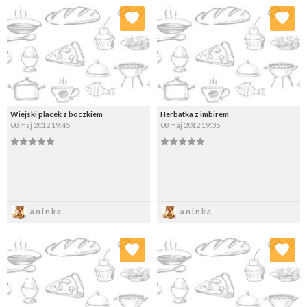
Dodaj do ulubionych
Dodaj do ulubionych
Wybierz listę:
Wybierz listę:
Wiejski placek z boczkiem
Herbatka z imbirem
08 maj 2012 19:45
08 maj 2012 19:35
Zapisz
Zapisz
aninka
aninka
Dodaj do ulubionych
Dodaj do ulubionych
Wybierz listę:
Wybierz listę: