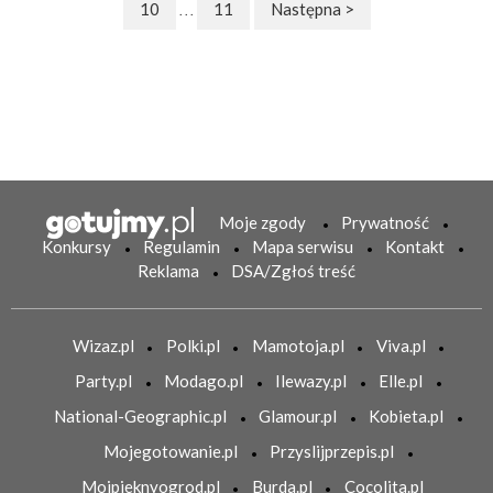
10
11
Następna >
. . .
Moje zgody
Prywatność
Konkursy
Regulamin
Mapa serwisu
Kontakt
Reklama
DSA/Zgłoś treść
Wizaz.pl
Polki.pl
Mamotoja.pl
Viva.pl
Party.pl
Modago.pl
Ilewazy.pl
Elle.pl
National-Geographic.pl
Glamour.pl
Kobieta.pl
Mojegotowanie.pl
Przyslijprzepis.pl
Mojpieknyogrod.pl
Burda.pl
Cocolita.pl