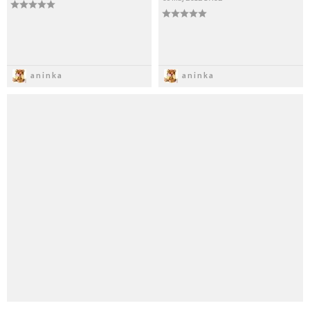
Zapisz
Zapisz
aninka
aninka