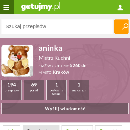
aninka
Mistrz Kuchni
5260 dni
STAŻ W GOTUJMY:
Kraków
MIASTO:
194
69
1
1
przepisów
porad
postów na
znajomych
forum
Wyślij wiadomość