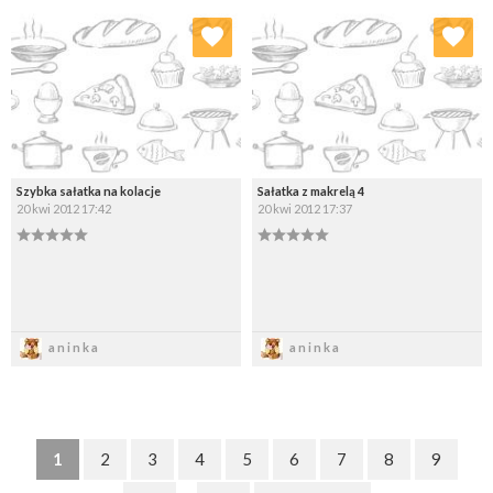
Dodaj do ulubionych
Dodaj do ulubionych
Wybierz listę:
Wybierz listę:
Szybka sałatka na kolacje
Sałatka z makrelą 4
20 kwi 2012 17:42
20 kwi 2012 17:37
Zapisz
Zapisz
aninka
aninka
1
2
3
4
5
6
7
8
9