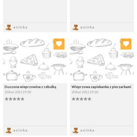
Zapisz
Zapisz
aninka
aninka
Dodaj do ulubionych
Dodaj do ulubionych
Wybierz listę:
Wybierz listę:
Duszona wieprzowina z cebulką
Wieprzowa zapiekanka z pieczarkami
20 kwi 2012 19:30
20 kwi 2012 19:20
Zapisz
Zapisz
aninka
aninka